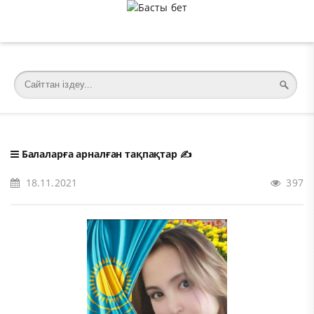
�meta charset="utf-8">
Балаларға арналған тақпақтар
✍️
18.11.2021
397