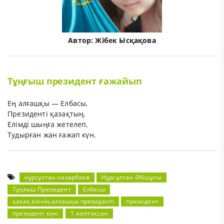
Автор:
Жібек Ысқақова
Тұңғыш президент ғажайып
Ең алғашқы — Елбасы,
Президенті қазақтың.
Елімді шыңға жетелеп,
Тудырған жан ғажап күн.
нұрсұлтан назарбаев
Нұрсұлтан Әбішұлы
Тұңғыш Президент
Елбасы
қазақ елінің алғашқы президенті
президент
президент күні
1 желтоқсан