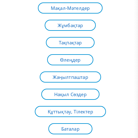
Мақал-Мәтелдер
Жұмбақтар
Тақпақтар
Өлеңдер
Жаңылтпаштар
Нақыл Сөздер
Құттықтау, Тілектер
Баталар