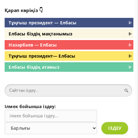
Қарап көріңіз 👇
Тұңғыш президент — Елбасы
ᐈ
Елбасы біздің мақтанымыз
ᐈ
Назарбаев — Елбасы
ᐈ
Тұңғыш президент— Елбасы
ᐈ
Елбасы біздің атамыз
ᐈ
Ілмек бойынша іздеу:
ІЗДЕУ