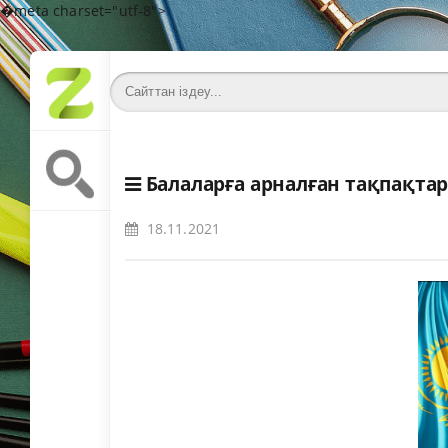
�meta charset="utf-8">
Балаларға арналған тақпақта
18.11.2021