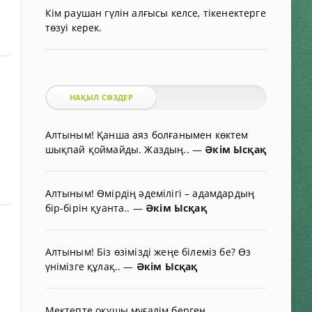
Кім раушан гүлін алғысы келсе, тікенектерге
төзуі керек.
НАҚЫЛ СӨЗДЕР
Алтыным! Қанша аяз болғанымен көктем
шықпай қоймайды. Жаздың..
—
Әкім Ысқақ
Алтыным! Өмірдің әдемілігі – адамдардың
бір-бірін қуанта..
—
Әкім Ысқақ
Алтыным! Біз өзімізді жеңе білеміз бе? Өз
үнімізге құлақ..
—
Әкім Ысқақ
Мектепте оқушы мұғалім берген