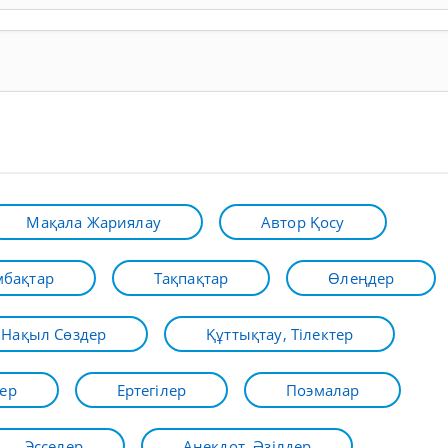
Мақала Жариялау
Автор Қосу
бақтар
Тақпақтар
Өлеңдер
Нақыл Сөздер
Құттықтау, Тілектер
ер
Ертегілер
Поэмалар
Эсселер
Анекдот, Әзілдер