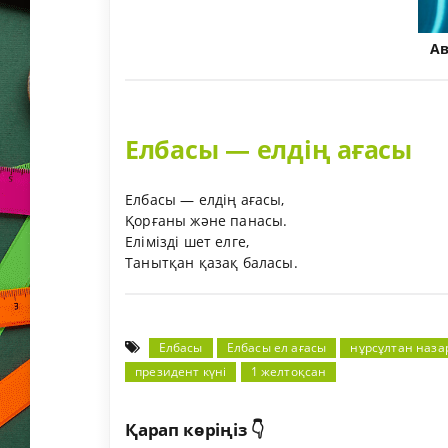
А
Елбасы — елдің ағасы
Елбасы — елдің ағасы,
Қорғаны және панасы.
Елімізді шет елге,
Танытқан қазақ баласы.
Елбасы
Елбасы ел ағасы
нұрсұлтан наза
президент күні
1 желтоқсан
Қарап көріңіз 👇