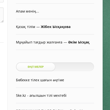
Апам менің...
Қазақ тілім
—
Жібек Ысқақова
Мұңайып тағдыр жалғанға
—
Әкім Ысқақ
ӘҢГІМЕЛЕР
Бөбекке тілек шағын əңгіме
5ke.kz - ағылшын тілі мектебі