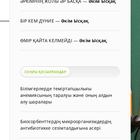
ӘРКІМНІІҢ ЖОЛЫ ӘР БАСҚА
—
Әкім Ысқақ
БІР КЕМ ДҮНИЕ
—
Әкім Ысқақ
ӨМІР ҚАЙТА КЕЛМЕЙДІ
—
Әкім Ысқақ
СОҢҒЫ ҚОСЫЛҒАНДАР
Білімгерлерде теміртапшылығы
анемиясының таралуы және оның алдын
алу шаралары
Биосорбенттердің микроорганизмдердің
антибиотикке сезімталдығына әсері