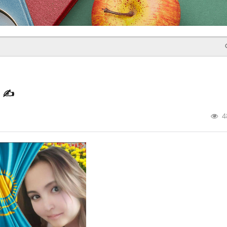
р
✍️
4