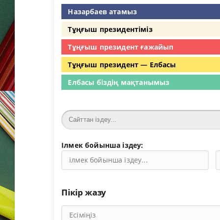
Назарбаев атамыз
Тұңғыш президентіміз
Тұңғыш президент ғажайып
Тұңғыш президент — Елбасы
Елбасы біздің мақтанымыз
Ілмек бойынша іздеу:
Пікір жазу