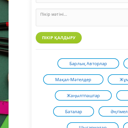
ПІКІР ҚАЛДЫРУ
Барлық Авторлар
Мақал-Мәтелдер
Жұм
Жаңылтпаштар
Баталар
Әңгімел
Шығармалар