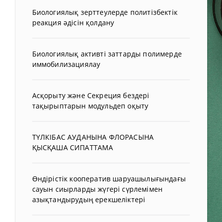
Биологиялық зерттеулерде политізбектік
реакция әдісін қолдану
Биологиялық активті заттарды полимерде
иммобилизациялау
Асқорыту және Секреция бездері
тақырыптарын модульдеп оқыту
ТҮЛКІБАС АУДАНЫНА ФЛОРАСЫНА
ҚЫСҚАША СИПАТТАМА
Өндірістік кооператив шаруашылығындағы
сауын сиырларды жүгері сүрлемімен
азықтандырудың ерекшеліктері