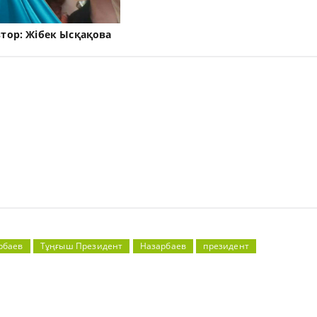
втор:
Жібек Ысқақова
рбаев
Тұңғыш Президент
Назарбаев
президент