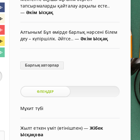
тапсырмаларды қайталау арқылы есте..
ᐈ
—
Әкім Ысқақ
ᐈ
ᐈ
Алтыным! Бұл өмірде барлық нәрсені білем
деу – күпіршілік. Әйтсе..
—
Әкім Ысқақ
ᐈ
ᐈ
Барлық авторлар
ӨЛЕҢДЕР
Мұхит түбі
Жылт еткен үміт (өтінішпен)
—
Жібек
Ысқақова