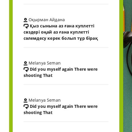
Оқырман Айдана
Қыз сынына аз ғана куплетті
сөздері оңай аз ғана куплетті
сәлемдесу керек болып тұр бірақ
Melanya Seman
Did you myself again There were
shooting That
Melanya Seman
Did you myself again There were
shooting That