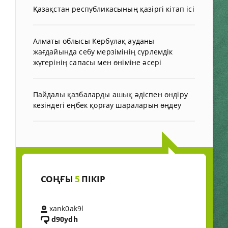
Қазақстан республикасының қазіргі кітап ісі
Алматы облысы Кербұлақ ауданы
жағдайында себу мерзімінің сүрлемдік
жүгерінің сапасы мен өніміне әсері
Пайдалы қазбаларды ашық әдіспен өндіру
кезіндегі еңбек қорғау шараларын өңдеу
СОҢҒЫ
5
ПІКІР
xank0ak9l
d90ydh