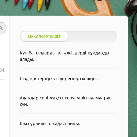
МАҚАЛ-МӘТЕЛДЕР
Күн батылдарды, ал әлсіздерді құмдарды
алады.
84
Сіздің істеріңіз-сіздің ескерткішіңіз.
Адамдар сені жақсы көруі үшін адамдарды
сүй.
Кім сұрайды, ол адаспайды.