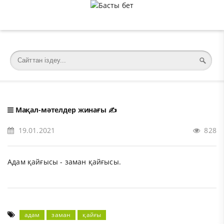
�meta charset="utf-8">
Мақал-мәтелдер жинағы
✍️
19.01.2021
828
Адам қайғысы - заман қайғысы.
адам
заман
қайғы