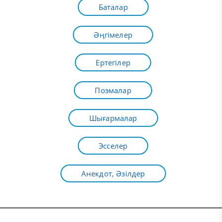
Баталар
Әңгімелер
Ертегілер
Поэмалар
Шығармалар
Эсселер
Анекдот, Әзілдер