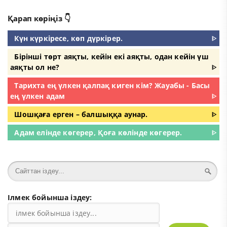
Қарап көріңіз 👇
Күн күркіресе, көп дүркірер.
ᐈ
Бірінші төрт аяқты, кейін екі аяқты, одан кейін үш
аяқты ол не?
ᐈ
Тарихта ең үлкен қалпақ киген кім? Жауабы - Басы
ең үлкен адам
ᐈ
Шошқаға ерген – балшыққа аунар.
ᐈ
Адам елінде көгерер, Қоға көлінде көгерер.
ᐈ
Ілмек бойынша іздеу: