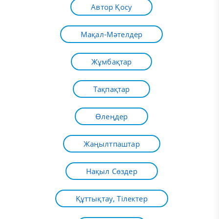
Автор Қосу
Мақал-Мәтелдер
Жұмбақтар
Тақпақтар
Өлеңдер
Жаңылтпаштар
Нақыл Сөздер
Құттықтау, Тілектер