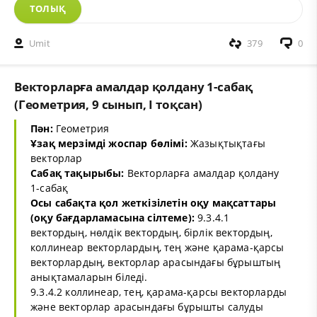
ТОЛЫҚ
Umit
379
0
Векторларға амалдар қолдану 1-сабақ
(Геометрия, 9 сынып, I тоқсан)
Пән:
Геометрия
Ұзақ мерзімді жоспар бөлімі:
Жазықтықтағы
векторлар
Сабақ тақырыбы:
Векторларға амалдар қолдану
1-сабақ
Осы сабақта қол жеткізілетін оқу мақсаттары
(оқу бағдарламасына сілтеме):
9.3.4.1
вектордың, нөлдік вектордың, бірлік вектордың,
коллинеар векторлардың, тең және қарама-қарсы
векторлардың, векторлар арасындағы бұрыштың
анықтамаларын біледі.
9.3.4.2 коллинеар, тең, қарама-қарсы векторларды
және векторлар арасындағы бұрышты салуды