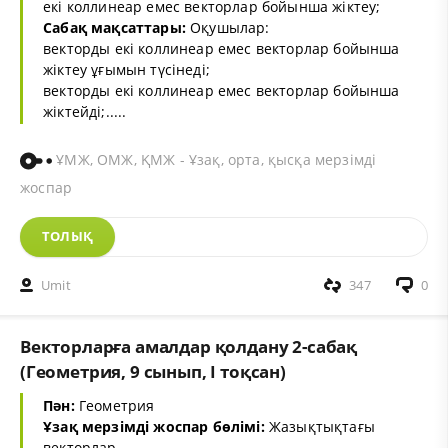
екі коллинеар емес векторлар бойынша жіктеу;
Сабақ мақсаттары:
Оқушылар:
векторды екі коллинеар емес векторлар бойынша
жіктеу ұғымын түсінеді;
векторды екі коллинеар емес векторлар бойынша
жіктейді;.....
ҰМЖ, ОМЖ, ҚМЖ - Ұзақ, орта, қысқа мерзімді
жоспар
ТОЛЫҚ
Umit
347
0
Векторларға амалдар қолдану 2-сабақ
(Геометрия, 9 сынып, I тоқсан)
Пән:
Геометрия
Ұзақ мерзімді жоспар бөлімі:
Жазықтықтағы
векторлар