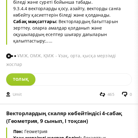
біледі және суреті бойынша табады.
9.3.4.4 векторларды қосу, азайту, векторды санға
көбейту қасиеттерін біледі және қолданады.
Сабақ мақсаттары:
Векторлардың бағыттарын
зерттеу, оларға амалдар қолданып және
оқушылардың есептер шығару дағыларын
қалыптастыру;.....
ҰМЖ, ОМЖ, ҚМЖ - Ұзақ, орта, қысқа мерзімді
жоспар
ТОЛЫҚ
Umit
465
0
Векторлардың скаляр көбейтіндісі 4-сабақ
(Геометрия, 9 сынып, I тоқсан)
Пән:
Геометрия
Ұзақ мерзімді жоспар бөлімі:
Декарттық