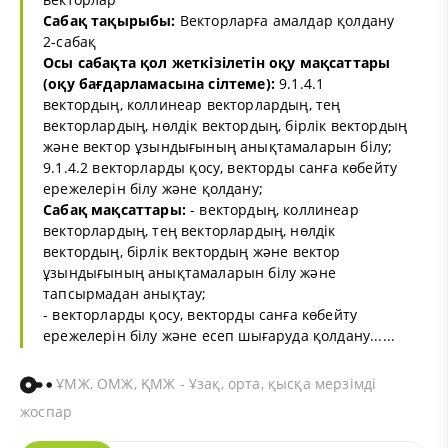
Сабақ тақырыбы:
Векторларға амалдар қолдану
2-сабақ
Осы сабақта қол жеткізілетін оқу мақсаттары
(оқу бағдарламасына сілтеме):
9.1.4.1
вектордың, коллинеар векторлардың, тең
векторлардың, нөлдік вектордың, бірлік вектордың
және вектор ұзындығының анықтамаларын білу;
9.1.4.2 векторларды қосу, векторды санға көбейту
ережелерін білу және қолдану;
Сабақ мақсаттары:
- вектордың, коллинеар
векторлардың, тең векторлардың, нөлдік
вектордың, бірлік вектордың және вектор
ұзындығының анықтамаларын білу және
тапсырмадан анықтау;
- векторларды қосу, векторды санға көбейту
ережелерін білу және есеп шығаруда қолдану......
ҰМЖ, ОМЖ, ҚМЖ - Ұзақ, орта, қысқа мерзімді
жоспар