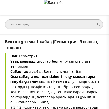
Вектор ұғымы 1-сабақ (Геометрия, 9 сынып, I
тоқсан)
Пән:
Геометрия
Ұзақ мерзімді жоспар бөлімі:
Жазықтықтағы
векторлар
Сабақ тақырыбы:
Вектор ұғымы 1-сабақ
Осы сабақта қол жеткізілетін оқу мақсаттары
(оқу бағдарламасына сілтеме):
Оқушылар: 9.3.4.1
вектордың, нөлдік вектордың, бірлік вектордың,
коллинеар векторлардың, тең және қарама-қарсы
векторлардың, векторлар арасындағы бұрыштың
анықтамаларын біледі;
9.3.4.2 коллинеар, тең, қарама-қарсы векторларды