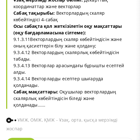
координаттар және векторлар
Сабақ тақырыбы:
Векторлардың скаляр
көбейтіндісі 4-сабақ
Осы сабақта қол жеткізілетін оқу мақсаттары
(оқу бағдарламасына сілтеме):
9.1.3.11Векторлардың скаляр көбейтіндісін және
оның қасиеттерін білу және қолдану;
9.3.4.12 Векторлардың скалярлық көбейтіндісін
табады.
9.3.4.13 Векторлар арасындағы бұрышты есептей
алды.
9.3.4.14 Векторларды есептер шығаруда
қолданады.
Сабақ мақсаттары:
Оқушылар векторлардың
скалярлық көбейтіндісін біледі және
қолданады......
ҰМЖ, ОМЖ, ҚМЖ - Ұзақ, орта, қысқа мерзімді
жоспар