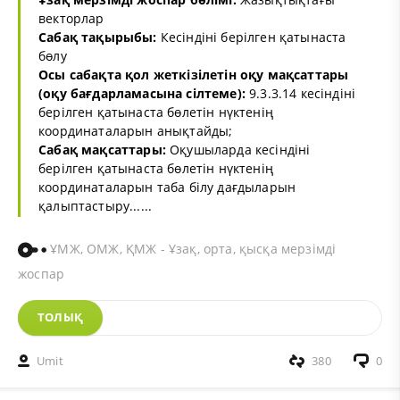
векторлар
Сабақ тақырыбы:
Кесіндіні берілген қатынаста
бөлу
Осы сабақта қол жеткізілетін оқу мақсаттары
(оқу бағдарламасына сілтеме):
9.3.3.14 кесіндіні
берілген қатынаста бөлетін нүктенің
координаталарын анықтайды;
Сабақ мақсаттары:
Оқушыларда кесіндіні
берілген қатынаста бөлетін нүктенің
координаталарын таба білу дағдыларын
қалыптастыру......
ҰМЖ, ОМЖ, ҚМЖ - Ұзақ, орта, қысқа мерзімді
жоспар
ТОЛЫҚ
Umit
380
0