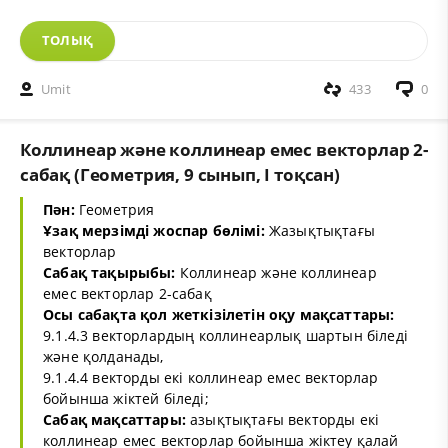
ТОЛЫҚ
Umit
433
0
Коллинеар және коллинеар емес векторлар 2-
сабақ (Геометрия, 9 сынып, I тоқсан)
Пән:
Геометрия
Ұзақ мерзімді жоспар бөлімі:
Жазықтықтағы
векторлар
Сабақ тақырыбы:
Коллинеар және коллинеар
емес векторлар 2-сабақ
Осы сабақта қол жеткізілетін оқу мақсаттары:
9.1.4.3 векторлардың коллинеарлық шартын біледі
және қолданады,
9.1.4.4 векторды екі коллинеар емес векторлар
бойынша жіктей біледі;
Сабақ мақсаттары:
азықтықтағы векторды екі
коллинеар емес векторлар бойынша жіктеу қалай