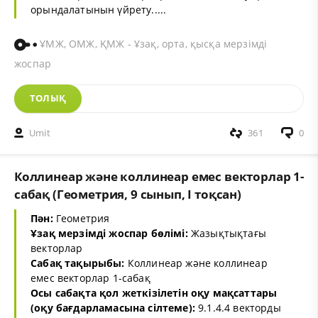
орындалатынын үйрету.....
ҰМЖ, ОМЖ, ҚМЖ - Ұзақ, орта, қысқа мерзімді
жоспар
ТОЛЫҚ
Umit
361
0
Коллинеар және коллинеар емес векторлар 1-
сабақ (Геометрия, 9 сынып, I тоқсан)
Пән:
Геометрия
Ұзақ мерзімді жоспар бөлімі:
Жазықтықтағы
векторлар
Сабақ тақырыбы:
Коллинеар және коллинеар
емес векторлар 1-сабақ
Осы сабақта қол жеткізілетін оқу мақсаттары
(оқу бағдарламасына сілтеме):
9.1.4.4 векторды