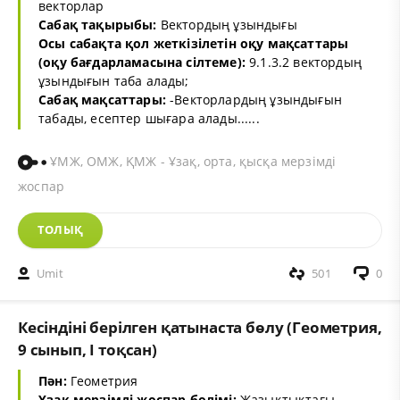
векторлар
Сабақ тақырыбы:
Вектордың ұзындығы
Осы сабақта қол жеткізілетін оқу мақсаттары
(оқу бағдарламасына сілтеме):
9.1.3.2 вектордың
ұзындығын таба алады;
Сабақ мақсаттары:
-Векторлардың ұзындығын
табады, есептер шығара алады......
ҰМЖ, ОМЖ, ҚМЖ - Ұзақ, орта, қысқа мерзімді
жоспар
ТОЛЫҚ
Umit
501
0
Кесіндіні берілген қатынаста бөлу (Геометрия,
9 сынып, I тоқсан)
Пән:
Геометрия
Ұзақ мерзімді жоспар бөлімі:
Жазықтықтағы