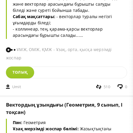
және векторлар арасындағы бұрышты салуды
біледі және суреті бойынша табады.
Сабақ мақсаттары:
- векторлар туралы негізгі
ұғымдарды біледі;
- коллинеар, тең, қарама-қарсы векторлар
арасындағы бұрышты салады......
ҰМЖ, ОМЖ, ҚМЖ - Ұзақ, орта, қысқа мерзімді
жоспар
ТОЛЫҚ
Umit
510
0
Вектордың ұзындығы (Геометрия, 9 сынып, I
тоқсан)
Пән:
Геометрия
Ұзақ мерзімді жоспар бөлімі:
Жазықтықтағы