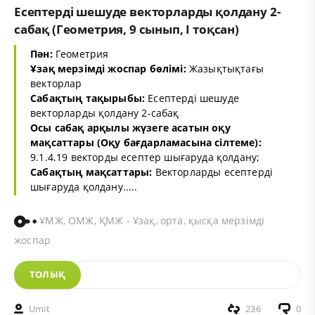
Есептерді шешуде векторларды қолдану 2-
сабақ (Геометрия, 9 сынып, I тоқсан)
Пән:
Геометрия
Ұзақ мерзімді жоспар бөлімі:
Жазықтықтағы
векторлар
Сабақтың тақырыбы:
Есептерді шешуде
векторларды қолдану 2-сабақ
Осы сабақ арқылы жүзеге асатын оқу
мақсаттары (Оқу бағдарламасына сілтеме):
9.1.4.19 векторды есептер шығаруда қолдану;
Сабақтың мақсаттары:
Векторларды есептерді
шығаруда қолдану.....
ҰМЖ, ОМЖ, ҚМЖ - Ұзақ, орта, қысқа мерзімді
жоспар
ТОЛЫҚ
Umit
236
0