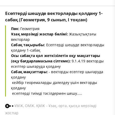
Есептерді шешуде векторларды қолдану 1-
сабақ (Геометрия, 9 сынып, I тоқсан)
Пән:
Геометрия
Ұзақ мерзімді жоспар бөлімі:
Жазықтықтағы
векторлар
Сабақ тақырыбы:
Есептерді шешуде векторларды
қолдану 1-сабақ
Осы сабақта қол жеткізілетін оқу мақсаттары
(оқу бағдарламасына сілтеме):
9.1.4.19 векторды
есептер шығаруда қолдану
Сабақ мақсаттары:
- векторды есептер шығаруда
қолдану
­ кейбір теоремаларды дәлелдеу үшін векторды
қолдану
­ есептерді тиімді тәсілдермен шешу.....
ҰМЖ, ОМЖ, ҚМЖ - Ұзақ, орта, қысқа мерзімді
жоспар