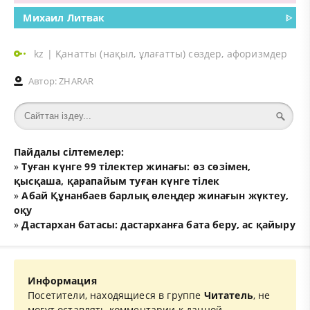
Михаил Литвак
ᐈ
kz
|
Қанатты (нақыл, ұлағатты) сөздер, афоризмдер
Автор:
ZHARAR
Пайдалы сілтемелер:
»
Туған күнге 99 тілектер жинағы: өз сөзімен,
қысқаша, қарапайым туған күнге тілек
»
Абай Құнанбаев барлық өлеңдер жинағын жүктеу,
оқу
»
Дастархан батасы: дастарханға бата беру, ас қайыру
Информация
Посетители, находящиеся в группе
Читатель
, не
могут оставлять комментарии к данной