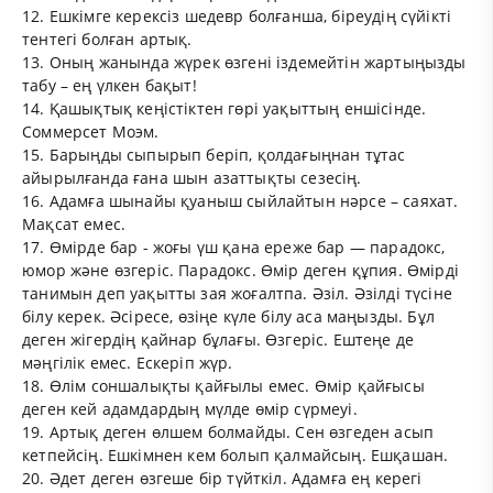
12. Ешкімге керексіз шедевр болғанша, біреудің сүйікті
тентегі болған артық.
13. Оның жанында жүрек өзгені іздемейтін жартыңызды
табу – ең үлкен бақыт!
14. Қашықтық кеңістіктен гөрі уақыттың еншісінде.
Соммерсет Моэм.
15. Барыңды сыпырып беріп, қолдағыңнан тұтас
айырылғанда ғана шын азаттықты сезесің.
16. Адамға шынайы қуаныш сыйлайтын нәрсе – саяхат.
Мақсат емес.
17. Өмірде бар - жоғы үш қана ереже бар — парадокс,
юмор және өзгеріс. Парадокс. Өмір деген құпия. Өмірді
танимын деп уақытты зая жоғалтпа. Әзіл. Әзілді түсіне
білу керек. Әсіресе, өзіңе күле білу аса маңызды. Бұл
деген жігердің қайнар бұлағы. Өзгеріс. Ештеңе де
мәңгілік емес. Ескеріп жүр.
18. Өлім соншалықты қайғылы емес. Өмір қайғысы
деген кей адамдардың мүлде өмір сүрмеуі.
19. Артық деген өлшем болмайды. Сен өзгеден асып
кетпейсің. Ешкімнен кем болып қалмайсың. Ешқашан.
20. Әдет деген өзгеше бір түйткіл. Адамға ең керегі