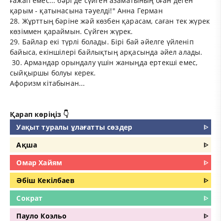
ғажап емес... бәрі де сүйген азаматының оған деген
қарым - қатынасына тәуелді!" Анна Герман
28. Жұрттың бәріне жәй көзбен қарасам, саған тек жүрек
көзіммен қараймын. Сүйген жүрек.
29. Байлар екі түрлі болады. Бірі бай әйелге үйленіп
байыса, екіншілері байлықтың арқасында әйел алады.
30. Армандар орындалу үшін жаныңда ертекші емес,
сыйқыршы болуы керек.
Афоризм кітабынан...
Қарап көріңіз 👇
Уақыт туралы ұлағатты сөздер
ᐈ
Ақша
ᐈ
Омар Хайям
ᐈ
Әбіш Кекілбаев
ᐈ
Сократ
ᐈ
Пауло Коэльо
ᐈ