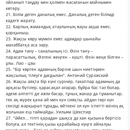
ойланып таңдау мен қолмен жасағанын мойнымен
көтеру.
21. Білім деген даналық емес. Даналық деген білімді
кәдеге жарату.
22. Барлық жамандық атаулының жауы ақша емес,
қорқыныш.
23. Жақсы көру мүмкін емес адамдар шынайы
махаббатқа аса зәру.
24. Адам тану – саналының ісі. Өзін тану –
парасаттылық. Өзгені жеңген – күшті. Өзін жеңе білген –
ұлы. Лао - цзы
25. "Бір көрген адамның бәріне шын ниетіңмен
жақсылық тілеуге дағдылан". Антоний Сурожский
26. Жақсы аяқта бір күні сүрінер, тәкәппар адамның да
арқасы бүгілер, қарасақал ағарар, бұйра бас таз болар,
әдемі әлпетті де әжім басар, тұнық жанар да тұманытар,
тек ақ жүрек қана ай мен күн сияқты, айдан гөрі күн
секілді жарқырап тұрады, өйткені ол күн іспетті өзінің ақ
жолынан еш таймайды. Уильям Шекспир
27. "Әйел... тіпті қарадан шықса да хан қызына бергісіз
болуға, ал тектінің қызы қарабайыр күңге айналуы