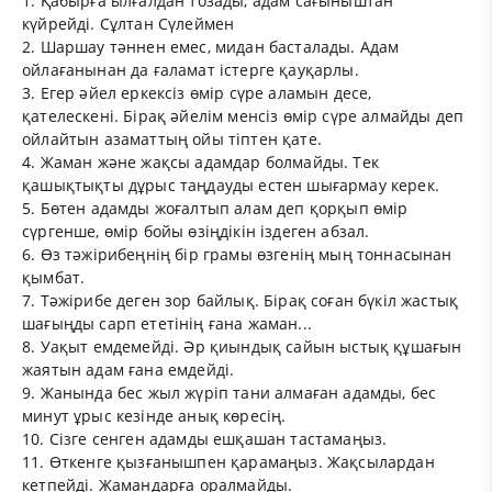
1. Қабырға ылғалдан тозады, адам сағыныштан
күйрейді. Сұлтан Сүлеймен
2. Шаршау тәннен емес, мидан басталады. Адам
ойлағанынан да ғаламат істерге қауқарлы.
3. Егер әйел еркексіз өмір сүре аламын десе,
қателескені. Бірақ әйелім менсіз өмір сүре алмайды деп
ойлайтын азаматтың ойы тіптен қате.
4. Жаман және жақсы адамдар болмайды. Тек
қашықтықты дұрыс таңдауды естен шығармау керек.
5. Бөтен адамды жоғалтып алам деп қорқып өмір
сүргенше, өмір бойы өзіңдікін іздеген абзал.
6. Өз тәжірибеңнің бір грамы өзгенің мың тоннасынан
қымбат.
7. Тәжірибе деген зор байлық. Бірақ соған бүкіл жастық
шағыңды сарп ететінің ғана жаман...
8. Уақыт емдемейді. Әр қиындық сайын ыстық құшағын
жаятын адам ғана емдейді.
9. Жанында бес жыл жүріп тани алмаған адамды, бес
минут ұрыс кезінде анық көресің.
10. Сізге сенген адамды ешқашан тастамаңыз.
11. Өткенге қызғанышпен қарамаңыз. Жақсылардан
кетпейді. Жамандарға оралмайды.