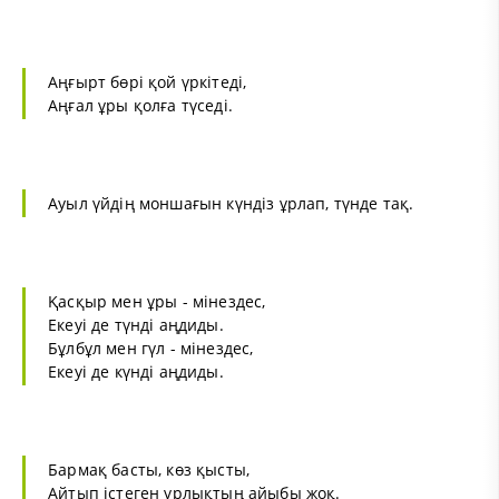
Аңғырт бөрі қой үркітеді,
Аңғал ұры қолға түседі.
Ауыл үйдің моншағын күндіз ұрлап, түнде тақ.
Қасқыр мен ұры - мінездес,
Екеуі де түнді аңдиды.
Бұлбұл мен гүл - мінездес,
Екеуі де күнді аңдиды.
Бармақ басты, көз қысты,
Айтып істеген ұрлықтың айыбы жоқ.