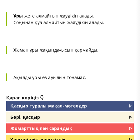
Ұры
жете алмайтын жаудікін алады,
Соңынан қуа алмайтын жаяудікін алады.
Жаман ұры жақындағысын қармайды.
Ақылды ұры өз ауылын тонамас.
Қарап көріңіз 👇
Қасқыр туралы мақал-мәтелдер
ᐈ
Бөрі, қасқыр
ᐈ
Жомарттық пен сараңдық
ᐈ
Үнемшілдік, үнемсіздік
ᐈ