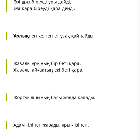
Өзі ұры біреуді ұры дейді,
Өзі қара біреуді қара дейді.
Ұрлық
пен келген ет ұзақ қайнайды.
Жазалы ұрының бір беті қара,
Жазалы айғақтың екі беті қара.
Жортуылшының басы жолда қалады.
Адам тілінен жазады, ұры - ізінен.