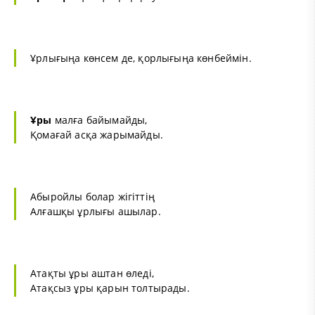
Ұрлығыңа көнсем де, қорлығыңа көнбеймін.
Ұры
малға байымайды,
Қомағай асқа жарымайды.
Абыройлы болар жігіттің
Алғашқы ұрлығы ашылар.
Атақты ұры аштан өледі,
Атақсыз ұры қарын толтырады.