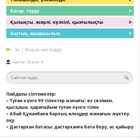
Базар, сауда
ᐈ
Қызықты, әсерлі, күлкілі, қызғылықты
ᐈ
Аштық, ашаршылық
ᐈ
kz
|
Мақал-мәтелдер
Автор:
Zharar_4
Пайдалы сілтемелер:
»
Туған күнге 99 тілектер жинағы: өз сөзімен,
қысқаша, қарапайым туған күнге тілек
»
Абай Құнанбаев барлық өлеңдер жинағын жүктеу,
оқу
»
Дастархан батасы: дастарханға бата беру, ас қайыру