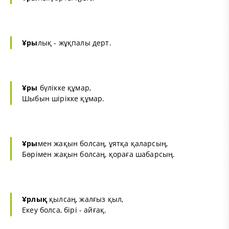
Ұры
лық - жұқпалы дерт.
Ұры
бүлікке құмар,
Шыбын шірікке құмар.
Ұры
мен жақын болсаң, ұятқа қаларсың,
Бөрімен жақын болсаң, қораға шабарсың.
Ұрлық
қылсаң, жалғыз қыл,
Екеу болса, бірі - айғақ.