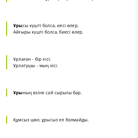
Ұры
сы күшті болса, иесі өлер,
Айғыры күшті болса, биесі өлер.
Ұрлаған - бір кісі,
Ұрлатушы - мың кісі.
Ұры
ның өзіне сай сырығы бар.
Құмсыз шөл, ұрысыз ел болмайды.