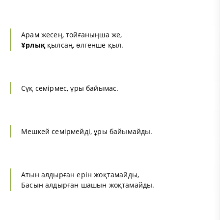
Арам жесең, тойғаныңша же,
Ұрлық
қылсаң, өлгенше қыл.
Сұқ семірмес, ұры байымас.
Мешкей семірмейді, ұры байымайды.
Атын алдырған ерін жоқтамайды,
Басын алдырған шашын жоқтамайды.