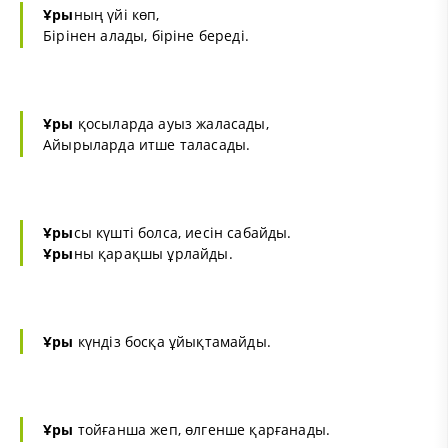
Ұры
ның үйі көп,
Бірінен алады, біріне береді.
Ұры
қосыларда ауыз жаласады,
Айырыларда итше таласады.
Ұры
сы күшті болса, иесін сабайды.
Ұры
ны қарақшы ұрлайды.
Ұры
күндіз босқа ұйықтамайды.
Ұры
тойғанша жеп, өлгенше қарғанады.