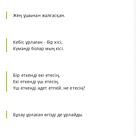
Жең ұшынан жалғасқан.
Кебіс ұрлаған - бір кісі,
Күмәнді болар мың кісі.
Бір еткенді екі етесің,
Екі еткенді үш етесің,
Үш еткенді әдет етпей, не етесің?
Бұзау ұрлаған өгізді де ұрлайды.