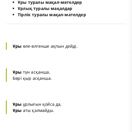
Ұры туралы мақал-мәтелдер
Ұрлық туралы мақалдар
Тірлік туралы мақал-мателдер
Ұры
өле-өлгенше ақпын дейді.
Ұры
түн асқанша,
Бөрі қыр асқанша.
Ұры
ұрлығын қойса да,
Ұры
аты қалмайды.