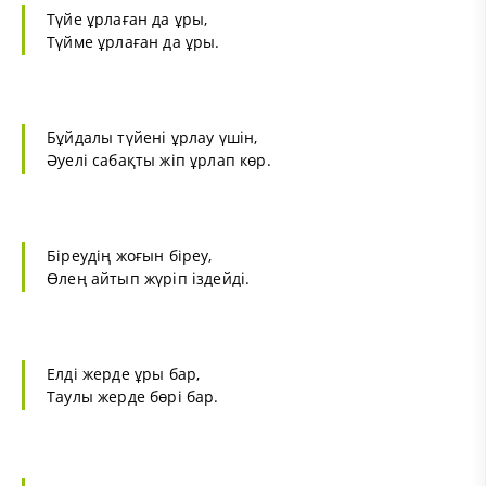
Түйе ұрлаған да ұры,
Түйме ұрлаған да ұры.
Бұйдалы түйені ұрлау үшін,
Әуелі сабақты жіп ұрлап көр.
Біреудің жоғын біреу,
Өлең айтып жүріп іздейді.
Елді жерде ұры бар,
Таулы жерде бөрі бар.