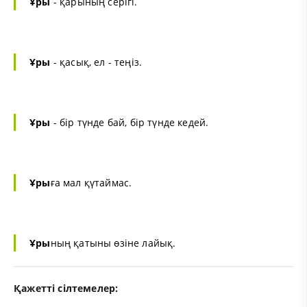
Ұры
- қарының серігі.
Ұры
- қасық, ел - теңіз.
Ұры
- бір түнде бай, бір түнде кедей.
Ұры
ға мал қүтаймас.
Ұры
ның қатыны өзіне лайық.
Қажетті сілтемелер: