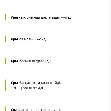
Ұры
ның ойында дар ағашы жүреді.
Ұры
өз малын жейді.
Ұры
басынып ұрлайды.
Ұры
басқаның малын жейді,
Өзінің арын жейді.
Ұрлық
тың соңы қоқыраулы.