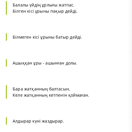
Балалы үйдің ұрлығы жатпас.
Білген кісі ұрыны пақыр дейді,
Білмеген кісі ұрыны батыр дейді.
Ашыққан ұры - ашынған долы.
Бара жатқанның балтасын,
Келе жатқанның кетпенін қоймаған.
Алдырар күні жаздырар.