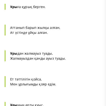
Ұры
ға құрық берген.
Аттанып барып жылқы алған,
Ат үстінде ұйқы алған.
Ұры
дан жалмауыз туады,
Жалмауыздан қанды ауыз туады.
Ет тәттілігін қойса,
Мен ұрлығымды қояр едім.
Ұры
ның арты қуыс.