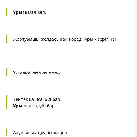
Ұры
ға мал көп.
Жортуылшы жолдасынан көреді, ұры - серігінен.
Ұсталмаған ұры емес.
Тентек қашса, биі бар,
Ұры
қашса, үйі бар.
Алушыны аңдушы жеңер.