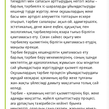
тиімділігі мен сапасын арттырудың негізгі жолы –
барлық тәрбиелік іс-шараларды ұйымдастыруды
кешенді түрде жүргізу, яғни оқушылардың жеке
басы мен әртүрлі әлеуметтік топтарын ескере
отырып, тәрбие салалары: ақыл-ой, адамгершілік,
эстетикалық, дене және еңбек, құқықтық пен
экологиялық тәрбиелерінің өзара тығыз бірлігін
қамтамасыз ету. Соған сәйкес оқыту мен
тәрбиелеу қызметінің бірлігін қамтамасыз етудің
маңызы ерекше.
Тәрбие берудің кешенділігін қамтамасыз ету
барлық тәрбие беру мекемелерінің, соның ішінде
мектептің де идеологиялық жұмысын осы міндетке
сай ұйымдастыра жүргізудіңде қызметі ерекше.
Оқушылардың тәрбие процесін ұйымдастырудағы
мұндай көзқарас қоғамның әрбір жеке тұлғаны
жан-жақты үйлесімді дамыту мақсатына толық сай
келеді.
Тәрбие – қоғамның негізгі қызметтерінің бірі, жеке
адамды мақсатты, жүйелі қалыптастыру процесі,
аға ұрпақтың тәжірибесін кейінгі буынға
меңгертіп, олардың сана-сезімін, жағымды мінез-