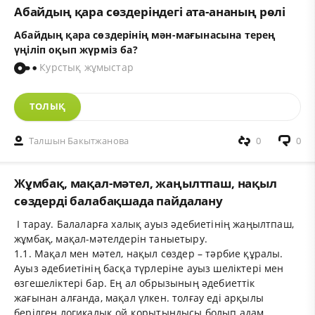
Абайдың қара сөздеріндегі ата-ананың рөлі
Абайдың қара сөздерінің мән-мағынасына терең
үңіліп оқып жүрміз ба?
Курстық жұмыстар
ТОЛЫҚ
Талшын Бакытжанова
0
0
Жұмбақ, мақал-мәтел, жаңылтпаш, нақыл
сөздерді балабақшада пайдалану
І тарау. Балаларға халық ауыз әдебиетінің жаңылтпаш,
жұмбақ, мақал-мәтелдерін таныетыру.
1.1. Мақал мен мәтел, нақыл сөздер – тәрбие құралы.
Ауыз әдебиетінің басқа түрлеріне ауыз шеліктері мен
өзгешеліктері бар. Ең ал обрызының әдебиеттік
жағынан алғанда, мақал үлкен. толғау еді арқылы
берілген логикалық ой қорытындысы болып адам