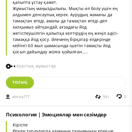
қалыпта ұстау қажет.
Жұмыстың маңыздылығы. Мықты-ел болу үшін ең
алдымен денсаулық керек. Аурудың жаманы да
тамақтан өтеді, амалы да тамақтан өтеді-деп
халқымыз айтқандай, ағзадағы йод
жетіспеушілігін қалыпқа келтірудің ең жеңіл әдісі-
тамаққа йод қосу. Әлемнің бірқатар елдерінде
кейінгі 60 жыл шамасында ішетін тамақты йод
қосып дайындау жолға қойылған.....
Курстық жұмыстар
ТОЛЫҚ
almira777
591
0
Психология | Эмоциялар мен сезімдер
Кіріспе
Өткен тарауларда адамның танымынан ерекше