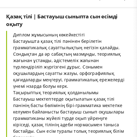
Қазақ тілі | Бастауыш сыныпта сын есімді
оқыту
Диплом жұмысының көкейкестігі
Бастауышта қазақ тілі пәнінен берілетін
грамматикалық сауаттылықтың негізін қалайды.
Сондықтан да әр сабақтың мазмұнды, теориялық
жағынан ұстамды, әдістемелік жағынан
түрлендіріліп жүргізгені дұрыс. Сонымен
оқушылардың сауатты жазуы, орфографиялық
қағидаларды меңгеруі, грамматикалық ережелерді
үнемі нзарда болуы керк.
Тақырыптық теориялық қолданылымы
Бастауыш мектептерде оқытылатын қазақ тілі
пәнінің басты бөлімінің бірі-грамматика мектепке
келумен байланысты бастауыш сынып оқушылары
грамматиканы жүйелі түрде оқып үйренуге
кіріседі, қазақ тілінің әдеби нормасымен таныса
бастайды. Сын есім туралы толық теориялық білім