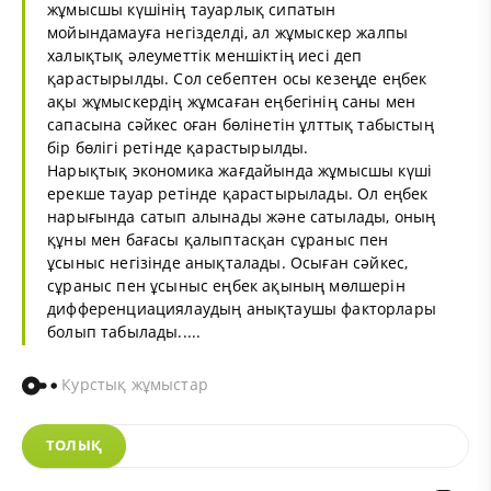
жұмысшы күшінің тауарлық сипатын
мойындамауға негізделді, ал жұмыскер жалпы
халықтық әлеуметтік меншіктің иесі деп
қарастырылды. Сол себептен осы кезеңде еңбек
ақы жұмыскердің жұмсаған еңбегінің саны мен
сапасына сәйкес оған бөлінетін ұлттық табыстың
бір бөлігі ретінде қарастырылды.
Нарықтық экономика жағдайында жұмысшы күші
ерекше тауар ретінде қарастырылады. Ол еңбек
нарығында сатып алынады және сатылады, оның
құны мен бағасы қалыптасқан сұраныс пен
ұсыныс негізінде анықталады. Осыған сәйкес,
сұраныс пен ұсыныс еңбек ақының мөлшерін
дифференциациялаудың анықтаушы факторлары
болып табылады.....
Курстық жұмыстар
ТОЛЫҚ