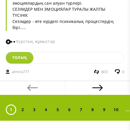
эмоциялардың сан алуан түрлері.
СЕЗІМДЕР МЕН ЭМОЦИЯЛАР ТУРАЛЫ ЖАЛПЫ
ТҮСІНІК
Сезімдер - өте күрделі психикалық процестердің
бірі.....
Курстық жұмыстар
ТОЛЫҚ
almira777
803
0
1
2
3
4
5
6
7
8
9
10
...