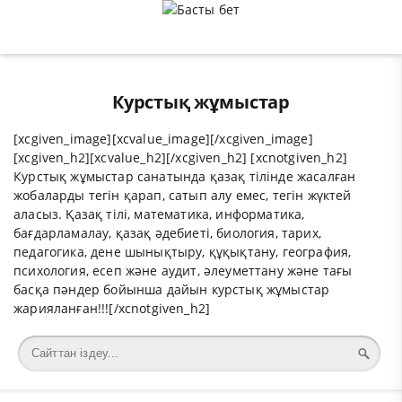
Курстық жұмыстар
[xcgiven_image][xcvalue_image][/xcgiven_image]
[xcgiven_h2][xcvalue_h2][/xcgiven_h2] [xcnotgiven_h2]
Курстық жұмыс
тар санатында
қазақ тілі
нде жасалған
жоба
ларды
тегін
қарап, сатып алу емес, тегін жүктей
аласыз.
Қазақ тілі
,
математика
,
информатика
,
бағдарламалау
,
қазақ әдебиеті
,
биология
,
тарих
,
педагогика
,
дене шынықтыру
,
құқықтану
,
география
,
психология
,
есеп және аудит
,
әлеуметтану
және тағы
басқа пәндер бойынша дайын
курстық жұмыстар
жарияланған!!![/xcnotgiven_h2]