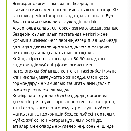
Эндокринология ішкі сөлініс бездердің
физиологиясы мен патологиясы ғылым ретінде XIX
ғасырдың екінші жартысында қалыптасқан. Бұл
бағыттағы ғылыми зерттеулердің негізін
А.Бертольд салды. Ол еркек жануарлардың жыныс
бездерін сылып алып тастағанда негізгі және
қосымша жыныс белгілерінің өзгеріп, ал бұл безді
қайтадан денесіне орнатқанда, оның жағдайы
айтарлықтай жақсаратынын анықтады.
Кейін, әсіресе осы ғасырдың 50-90 жылдары
эндокриндік жүйенің физологиясы мен
патологиясы бойынша көптеген тәжірибелік және
клиникалық мағлұматгар жиналды. Оған қоса
гормондардың химиялық табиғаты анықталып,
әсер ету тетіктері ашылды.
Кейбір зерттеушілер бұл бездердің организм
қызметін реттеудегі орнын шектен тыс көтерген,
тіпті оларды жеке автономды реттеуші жүйеге
жатқызған. Эндокриндік бездер жүйесін орталық
жүйке жүйесінен жоғары құрылым ретінде,
ағзалар мен олардың жүйелерінің, соның ішінде