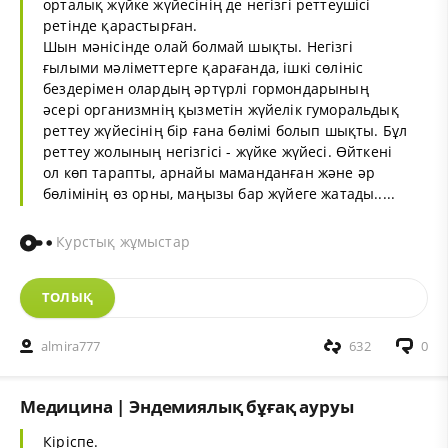
орталық жүйке жүйесінің де негізгі реттеушісі
ретінде қарастырған.
Шын мәнісінде олай болмай шықты. Негізгі
ғылыми мәліметтерге қарағанда, ішкі сөлініс
бездерімен олардың әртүрлі гормондарының
әсері организмнің қызметін жүйелік гуморальдық
реттеу жүйесінің бір ғана бөлімі болып шықты. Бұл
реттеу жолының негізгісі - жүйке жүйесі. Өйткені
ол көп тарапты, арнайы маманданған және әр
бөлімінің өз орны, маңызы бар жүйеге жатады.....
Курстық жұмыстар
ТОЛЫҚ
almira777
632
0
Медицина | Эндемиялық бұғақ ауруы
Кіріспе.