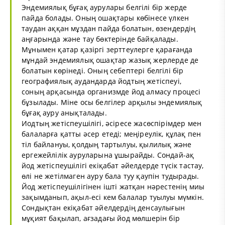
Эндемиялық бұғақ аурулары белгілі бір жерде
пайда болады. Оның ошақтары көбінесе үлкен
таудан аққан мұздан пайда болатын, өзендердің
аңғарында және тау бөктерінде байқалады.
Мұнымен қатар қазіргі зерттеулерге қарағанда
мұндай эндемиялық ошақтар жазық жерлерде де
болатын көрінеді. Оның себептері белгілі бір
географиялық аудандарда йодтың жетіспеуі,
соның арқасында организмде йод алмасу процесі
бұзылады. Міне осы белгілер арқылы эндемиялық
бұғақ ауру анықталады.
Иодтың жетіспеушілігі, әсіресе жасөспірімдер мен
балаларға қатты әсер етеді; меңіреулік, құлақ пен
тіл байлануы, қолдың тартылуы, қылилық және
ергежейлілік ауруларына ұшырайды. Сондай-ақ
йод жетіспеушілігі екіқабат әйелдерде түсік тастау,
өлі не жетілмаген ауру бала туу қаупін тудырады.
Йод жетіспеушілігінен ішті жатқан нәрестенің миы
зақымданып, ақыл-есі кем балалар туылуы мүмкін.
Сондықтан екіқабат әйелдердің денсаулығын
мұқият бақылап, ағзадағы йод мөлшерін бір