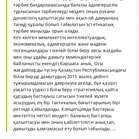
тәрбие бағдарламасында баланы адамгершілік
тұрғысынан тәрбиелеуді көздеп, оның рухани
дүниесінің қалыптасуы мен ақыл-ой дамуының
тиімді құралы болып табылатын эстетикалық
тәрбие маңызды орын алады.
Кез-келген мемлекеттің интеллектуалдық,
экономикалық, адамгершілік және мәдени
потенциалдары тікелей білім беру аясы жағдайы
мен оны ұдайы дамыту мүмкіндіктеріне
байланысты екендігі баршаға анық. Осы
жағдайларды түсіну Қазақстан Республикасындағы
білім беруді дамытудың 2015 жылға дейінгі
тұжырымдамасын даярлауға әкелді, бұл қазіргі
уақытта үздіксіз білім беру стратегиялық қайта
құрудың бастауыш сатысын тікелей жүзеге
асырудың ең бір тактикалық бағыттарының бірі
ретінде қабылданды. Концепцияда бастауыш
мектептің негізгі міндеті: баланың бастапқы
қалыптасуы мен оның қабілеттілігін анықтап,
дамытуды қамтамасыз ету болып табылады.....