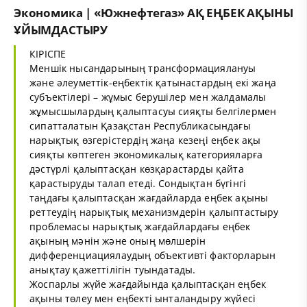
Экономика | «Южнефтегаз» АҚ ЕҢБЕК АҚЫНЫ
ҰЙЫМДАСТЫРУ
КІРІСПЕ
Меншік нысандарының трансформациялануы
және әлеуметтік-еңбектік қатынастардың екі жаңа
субъектілері – жұмыс берушілер мен жалдамалы
жұмысшылардың қалыптасуы сияқты белгілермен
сипатталатын Қазақстан Республикасындағы
нарықтық өзгерістердің жаңа кезеңі еңбек ақы
сияқты көптеген экономикалық категорияларға
дәстүрлі қалыптасқан көзқарастарды қайта
қарастыруды талап етеді. Сондықтан бүгінгі
таңдағы қалыптасқан жағдайларда еңбек ақыны
реттеудің нарықтық механизмдерін қалыптастыру
проблемасы нарықтық жағдайлардағы еңбек
ақының мәнін және оның мөлшерін
дифференциациялаудың объективті факторларын
анықтау қажеттілігін туындатады.
Жоспарлы жүйе жағдайында қалыптасқан еңбек
ақыны төлеу мен еңбекті ынталандыру жүйесі