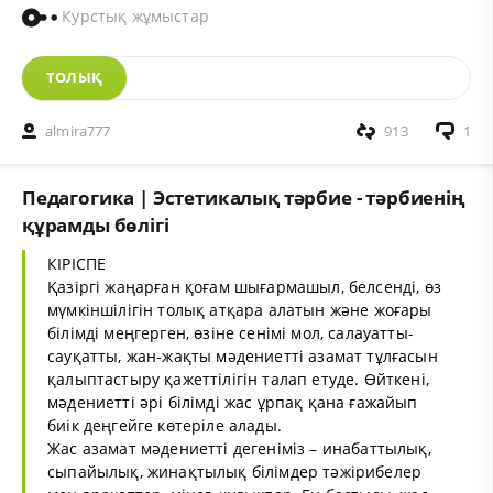
Курстық жұмыстар
ТОЛЫҚ
almira777
913
1
Педагогика | Эстетикалық тәрбие - тәрбиенің
құрамды бөлігі
КІРІСПЕ
Қазіргі жаңарған қоғам шығармашыл, белсенді, өз
мүмкіншілігін толық атқара алатын және жоғары
білімді меңгерген, өзіне сенімі мол, салауатты-
сауқатты, жан-жақты мәдениетті азамат тұлғасын
қалыптастыру қажеттілігін талап етуде. Өйткені,
мәдениетті әрі білімді жас ұрпақ қана ғажайып
биік деңгейге көтеріле алады.
Жас азамат мәдениетті дегеніміз – инабаттылық,
сыпайылық, жинақтылық білімдер тәжірибелер