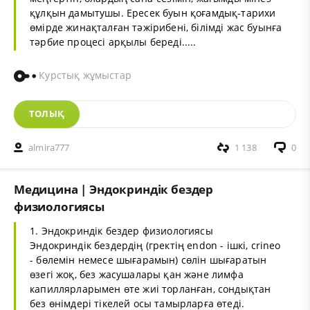
құлқын дамытушы. Ересек буын қоғамдық-тарихи
өмірде жинақталған тәжірибені, білімді жас буынға
тәрбие процесі арқылы береді.....
Курстық жұмыстар
ТОЛЫҚ
almira777
1 138
0
Медицина | Эндокриндік бездер
физиологиясы
1. Эндокриндік бездер физиологиясы
Эндокриндік бездердің (гректің endon - ішкі, сrіnео
- бөлемін немесе шығарамын) сөлін шығаратын
өзегі жоқ, без жасушалары қан және лимфа
капиллярларымен өте жиі торланған, сондықтан
без өнімдері тікелей осы тамырларға өтеді.