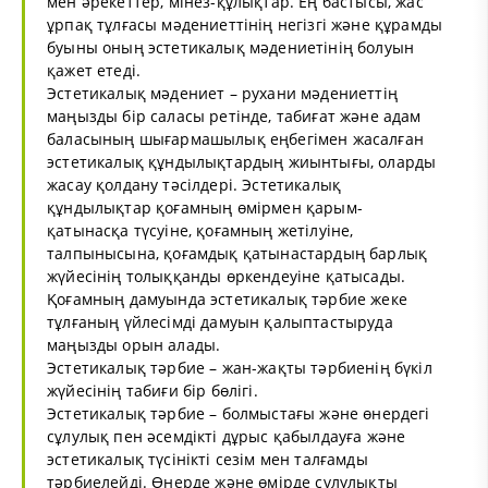
мен әрекеттер, мінез-құлықтар. Ең бастысы, жас
ұрпақ тұлғасы мәдениеттінің негізгі және құрамды
буыны оның эстетикалық мәдениетінің болуын
қажет етеді.
Эстетикалық мәдениет – рухани мәдениеттің
маңызды бір саласы ретінде, табиғат және адам
баласының шығармашылық еңбегімен жасалған
эстетикалық құндылықтардың жиынтығы, оларды
жасау қолдану тәсілдері. Эстетикалық
құндылықтар қоғамның өмірмен қарым-
қатынасқа түсуіне, қоғамның жетілуіне,
талпынысына, қоғамдық қатынастардың барлық
жүйесінің толыққанды өркендеуіне қатысады.
Қоғамның дамуында эстетикалық тәрбие жеке
тұлғаның үйлесімді дамуын қалыптастыруда
маңызды орын алады.
Эстетикалық тәрбие – жан-жақты тәрбиенің бүкіл
жүйесінің табиғи бір бөлігі.
Эстетикалық тәрбие – болмыстағы және өнердегі
сұлулық пен әсемдікті дұрыс қабылдауға және
эстетикалық түсінікті сезім мен талғамды
тәрбиелейді. Өнерде және өмірде сұлулықты