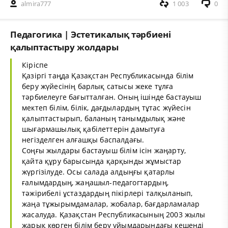
almira777
1 003
0
Педагогика | Эстетикалық тәрбиені
қалыптастыру жолдары
Кіріспе
Қазіргі таңда Қазақстан Республикасында білім
беру жүйесінің барлық сатысы жеке тұлға
тәрбиелеуге бағытталған. Оның ішінде бастауыш
мектеп білім, білік, дағдылардың тұтас жүйесін
қалыптастырып, баланың танымдылық және
шығармашылық қабілеттерін дамытуға
негізделген алғашқы баспалдағы.
Соңғы жылдары бастауыш білім ісін жаңарту,
қайта құру барысында қарқынды жұмыстар
жүргізілуде. Осы салада алдыңғы қатарлы
ғалымдардың, жаңашыл-педагогтардың,
тәжірибелі ұстаздардың пікірлері талқыланып,
жаңа тұжырымдамалар, жобалар, бағдарламалар
жасалуда. Қазақстан Республикасының 2003 жылы
жарық көрген білім беру ұйымдарындағы кешенді