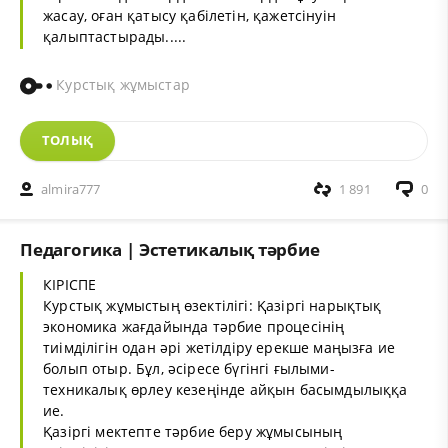
жасау, оған қатысу қабілетін, қажетсінуін
қалыптастырады.....
Курстық жұмыстар
ТОЛЫҚ
almira777
1 891
0
Педагогика | Эстетикалық тәрбие
КІРІСПЕ
Курстық жұмыстың өзектілігі: Қазіргі нарықтық
экономика жағдайында тәрбие процесінің
тиімділігін одан әрі жетілдіру ерекше маңызға ие
болып отыр. Бұл, әсіресе бүгінгі ғылыми-
техникалық өрлеу кезеңінде айқын басымдылыққа
ие.
Қазіргі мектепте тәрбие беру жұмысының