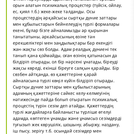
орын алатын психикалық процестер (түйсік, ойлау,
ес, қиял т.б.) жеке-жеке талданды. Осы
процестердің әрқайсысы сыртқы дүние заттары
мен құбылыстарын бейнелеудің түрлі формалары
екені, бұлар бізге айналамызды әр қырынан
танытатыны, әркайсысының өзіне тән
ерекшеліктері мен заңдылықтары бар екендігі
жан-жақты сөз болды. Адам реалдық дүниені тек
танып қана қоймайды, оған өзінің қатынасын да
білдіріп отырады, ол бір нәрсені ұнатады, біреуді
жақсы көреді, екінші біреуге салқын қарайды. Бір
сөзбен айтқанда, өз қажеттеріне қарай
айналасына түрлі көңіл күйін білдіріп отырады.
Сыртқы дүние заттары мен құбылыстарының
адамның қажеттеріне сәйкес келу-келмеуінің
нәтижесінде пайда болып отыратын психикалық
процестің түрін сезім деп атайды. Қажеттердің
түрлі жағдайларға байланысты түрліше өтелуі
адамда, көптеген ұнамды және ұнамсыз сезімдерді
туғызып жек көрушілік, шошыну, абыржу, наздану,
іш пысу, зерігу т.б. осындай сезімдер мен