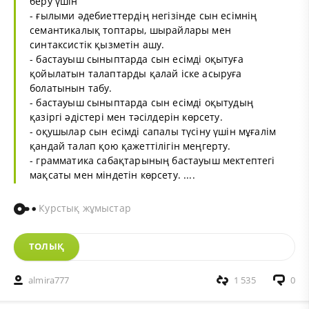
беру үшін
- ғылыми әдебиеттердің негізінде сын есімнің
семантикалық топтары, шырайлары мен
синтаксистік қызметін ашу.
- бастауыш сыныптарда сын есімді оқытуға
қойылатын талаптарды қалай іске асыруға
болатынын табу.
- бастауыш сыныптарда сын есімді оқытудың
қазіргі әдістері мен тәсілдерін көрсету.
- оқушылар сын есімді сапалы түсіну үшін мұғалім
қандай талап қою қажеттілігін меңгерту.
- грамматика сабақтарының бастауыш мектептегі
мақсаты мен міндетін көрсету. ....
Курстық жұмыстар
ТОЛЫҚ
almira777
1 535
0