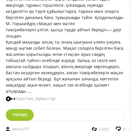
өмірінде, тұрмыс-тіршілікте, қоғамдық оқиғада
кездесетін әр түрлі құбылыстарға, тарихи мәні оларға
берілген даналық баға, тұжырымды түйіи. Қолданылады.
М. Горькийдің «Мақал мен мәтел
тәжірибелерін үлгілі, қысқа түрде айтып береді»,— деуі
осыдан.
Қандай мақалды алсақ та, оның шығуына үлкен уақиға,
мәнді әңгіме себеп болған. Мақал соларға берілген баға,
жасалған қорытынды, яғни «тоқсан ауыз сөздің
тобықтай түйіні» есебінде жүреді. Халық аз сөзге көп
мағына сыйдыра отырып, өзінің өмірінде көргендерін,
бастан кешірген кезеңдерін, алған тәжірибелерін мақал
арқылы айтып береді. Бұл жағынан алғанда, көптеген
мақалдар ақыл-өсиет, нақыл сөз есебінде қызмет
атқарады.....
Курстық жұмыстар
ТОЛЫҚ
almira777
2 025
0