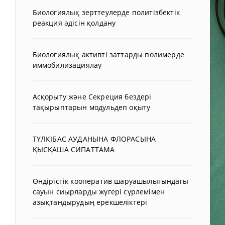
Биологиялық зерттеулерде политізбектік
реакция әдісін қолдану
Биологиялық активті заттарды полимерде
иммобилизациялау
Асқорыту және Секреция бездері
тақырыптарын модульдеп оқыту
ТҮЛКІБАС АУДАНЫНА ФЛОРАСЫНА
ҚЫСҚАША СИПАТТАМА
Өндірістік кооператив шаруашылығындағы
сауын сиырларды жүгері сүрлемімен
азықтандырудың ерекшеліктері