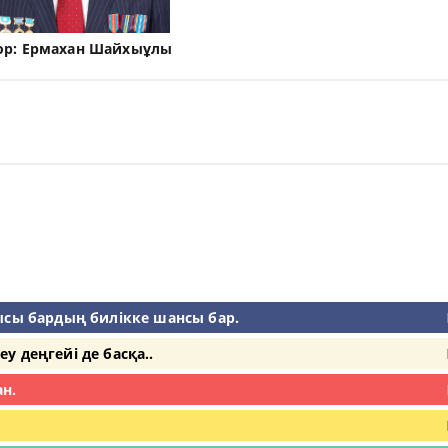
ор:
Ермахан Шайхыұлы
сы бардың билікке шансы бар.
еу деңгейі де басқа..
ан.