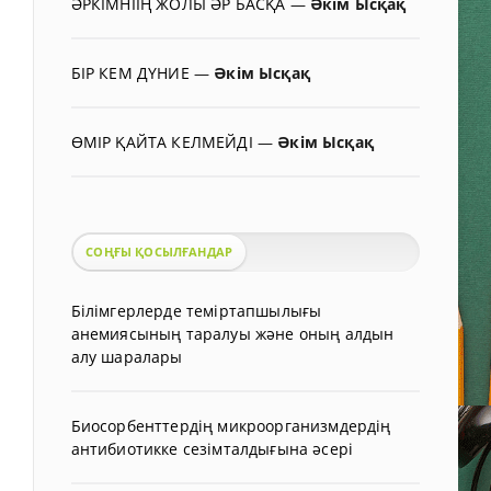
ӘРКІМНІІҢ ЖОЛЫ ӘР БАСҚА
—
Әкім Ысқақ
БІР КЕМ ДҮНИЕ
—
Әкім Ысқақ
ӨМІР ҚАЙТА КЕЛМЕЙДІ
—
Әкім Ысқақ
СОҢҒЫ ҚОСЫЛҒАНДАР
Білімгерлерде теміртапшылығы
анемиясының таралуы және оның алдын
алу шаралары
Биосорбенттердің микроорганизмдердің
антибиотикке сезімталдығына әсері