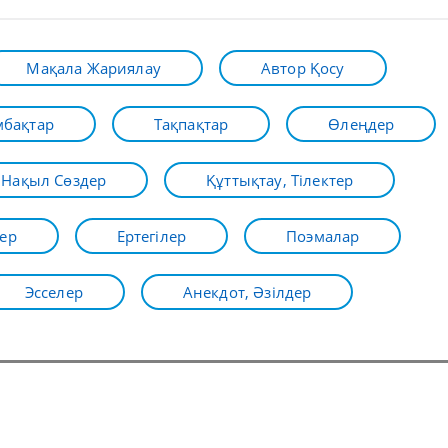
Мақала Жариялау
Автор Қосу
бақтар
Тақпақтар
Өлеңдер
Нақыл Сөздер
Құттықтау, Тілектер
ер
Ертегілер
Поэмалар
Эсселер
Анекдот, Әзілдер