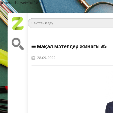
�meta charset="utf-8">
Мақал-мәтелдер жинағы
✍️
28.09.2022