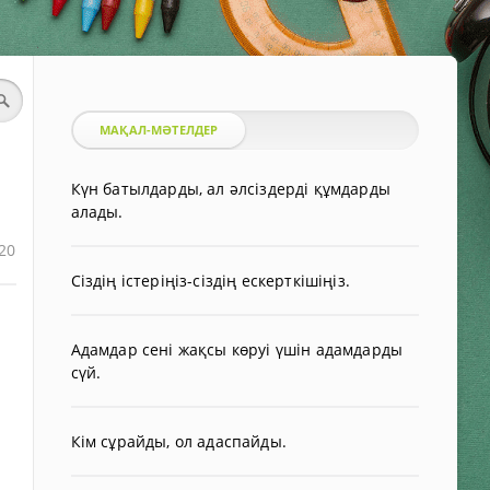
МАҚАЛ-МӘТЕЛДЕР
Күн батылдарды, ал әлсіздерді құмдарды
алады.
20
Сіздің істеріңіз-сіздің ескерткішіңіз.
Адамдар сені жақсы көруі үшін адамдарды
сүй.
Кім сұрайды, ол адаспайды.