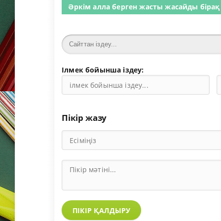
Әркім алла берген жасты жасайды бірақ
Ілмек бойынша іздеу:
Пікір жазу
ПІКІР ҚАЛДЫРУ