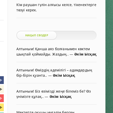
Кім раушан гүлін алғысы келсе, тікенектерге
төзуі керек.
НАҚЫЛ СӨЗДЕР
Алтыным! Қанша аяз болғанымен көктем
шықпай қоймайды. Жаздың..
—
Әкім Ысқақ
Алтыным! Өмірдің әдемілігі – адамдардың
бір-бірін қуанта..
—
Әкім Ысқақ
ᐈ
ᐈ
Алтыным! Біз өзімізді жеңе білеміз бе? Өз
үнімізге құлақ..
—
Әкім Ысқақ
ᐈ
ᐈ
Мектепте оқушы мұғалім берген