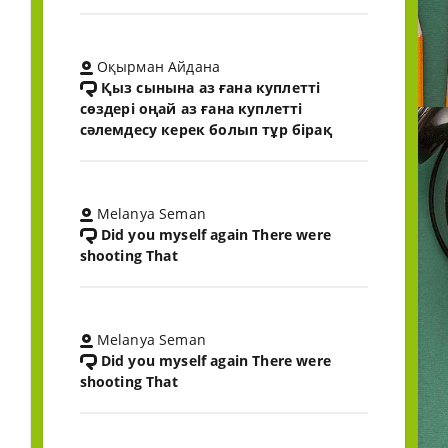
Оқырман Айдана
Қыз сынына аз ғана куплетті
сөздері оңай аз ғана куплетті
сәлемдесу керек болып тұр бірақ
Melanya Seman
Did you myself again There were
shooting That
Melanya Seman
Did you myself again There were
shooting That