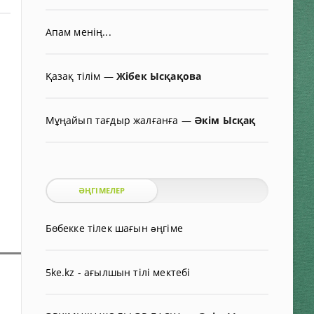
Апам менің...
Қазақ тілім
—
Жібек Ысқақова
Мұңайып тағдыр жалғанға
—
Әкім Ысқақ
ӘҢГІМЕЛЕР
Бөбекке тілек шағын əңгіме
5ke.kz - ағылшын тілі мектебі