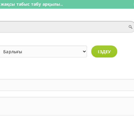
 жақсы табыс табу арқылы..
ІЗДЕУ