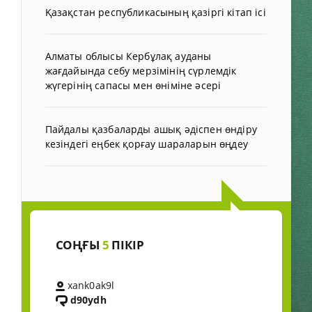
Қазақстан республикасының қазіргі кітап ісі
Алматы облысы Кербұлақ ауданы
жағдайында себу мерзімінің сүрлемдік
жүгерінің сапасы мен өніміне әсері
Пайдалы қазбаларды ашық әдіспен өндіру
кезіндегі еңбек қорғау шараларын өңдеу
СОҢҒЫ
5
ПІКІР
xank0ak9l
d90ydh