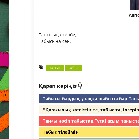
Авт
Танысыңа сенбе,
Табысыңа сен.
таныс
табыс
Қарап көріңіз 👇
Табысы бардың ұзаққа шабысы бар,Таны
"Қаржылық жетістік те, табыс та, ілгеріл
Таңғы нәсіп табыстан,Түскі асым таныст
Табыс тілеймін