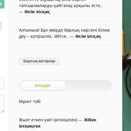
ᐈ
тапсырмаларды қайталау арқылы есте..
—
Әкім Ысқақ
Алтыным! Бұл өмірде барлық нәрсені білем
деу – күпіршілік. Әйтсе..
—
Әкім Ысқақ
Барлық авторлар
ӨЛЕҢДЕР
Мұхит түбі
Жылт еткен үміт (өтінішпен)
—
Жібек
Ысқақова