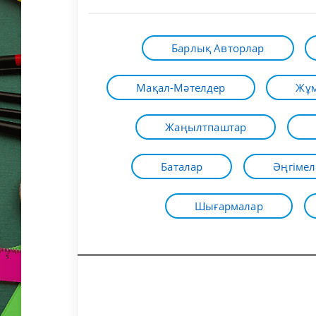
Барлық Авторлар
Мақал-Мәтелдер
Жұм
Жаңылтпаштар
Баталар
Әңгімел
Шығармалар