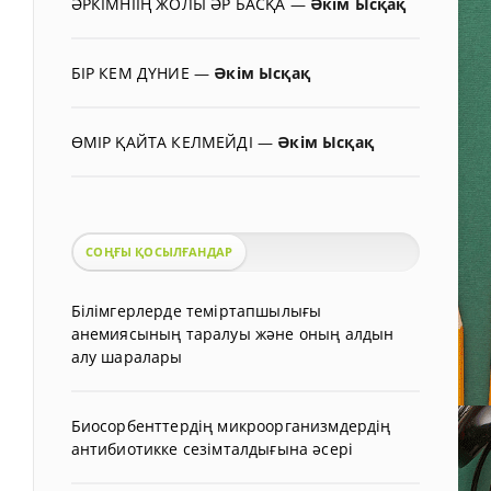
ӘРКІМНІІҢ ЖОЛЫ ӘР БАСҚА
—
Әкім Ысқақ
БІР КЕМ ДҮНИЕ
—
Әкім Ысқақ
ӨМІР ҚАЙТА КЕЛМЕЙДІ
—
Әкім Ысқақ
СОҢҒЫ ҚОСЫЛҒАНДАР
Білімгерлерде теміртапшылығы
анемиясының таралуы және оның алдын
алу шаралары
Биосорбенттердің микроорганизмдердің
антибиотикке сезімталдығына әсері