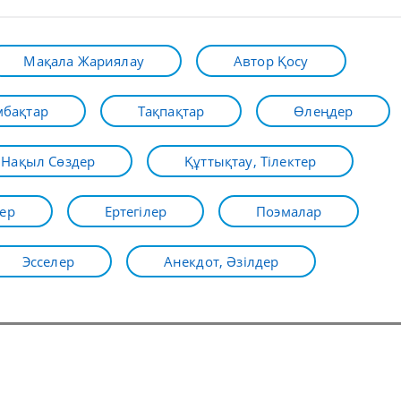
Мақала Жариялау
Автор Қосу
бақтар
Тақпақтар
Өлеңдер
Нақыл Сөздер
Құттықтау, Тілектер
ер
Ертегілер
Поэмалар
Эсселер
Анекдот, Әзілдер