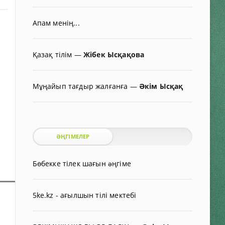
Апам менің...
Қазақ тілім
—
Жібек Ысқақова
Мұңайып тағдыр жалғанға
—
Әкім Ысқақ
ӘҢГІМЕЛЕР
Бөбекке тілек шағын əңгіме
5ke.kz - ағылшын тілі мектебі