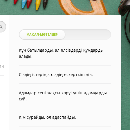
МАҚАЛ-МӘТЕЛДЕР
Күн батылдарды, ал әлсіздерді құмдарды
алады.
14
Сіздің істеріңіз-сіздің ескерткішіңіз.
Адамдар сені жақсы көруі үшін адамдарды
сүй.
Кім сұрайды, ол адаспайды.