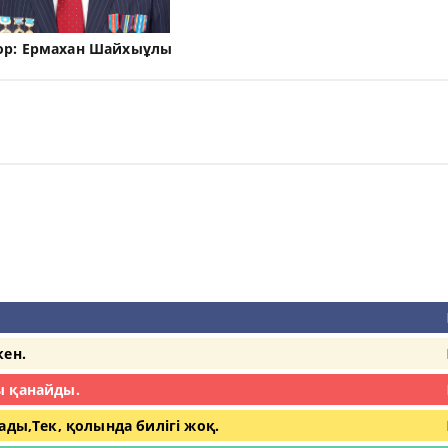
ор:
Ермахан Шайхыұлы
кен.
ы қанайды.
ды,Тек, қолында билігі жоқ.