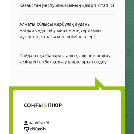
Қазақстан республикасының қазіргі кітап ісі
Алматы облысы Кербұлақ ауданы
жағдайында себу мерзімінің сүрлемдік
жүгерінің сапасы мен өніміне әсері
Пайдалы қазбаларды ашық әдіспен өндіру
кезіндегі еңбек қорғау шараларын өңдеу
СОҢҒЫ
5
ПІКІР
xank0ak9l
d90ydh