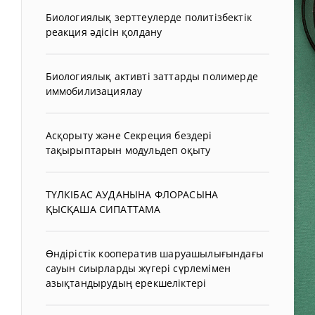
Биологиялық зерттеулерде политізбектік
реакция әдісін қолдану
Биологиялық активті заттарды полимерде
иммобилизациялау
Асқорыту және Секреция бездері
тақырыптарын модульдеп оқыту
ТҮЛКІБАС АУДАНЫНА ФЛОРАСЫНА
ҚЫСҚАША СИПАТТАМА
Өндірістік кооператив шаруашылығындағы
сауын сиырларды жүгері сүрлемімен
азықтандырудың ерекшеліктері