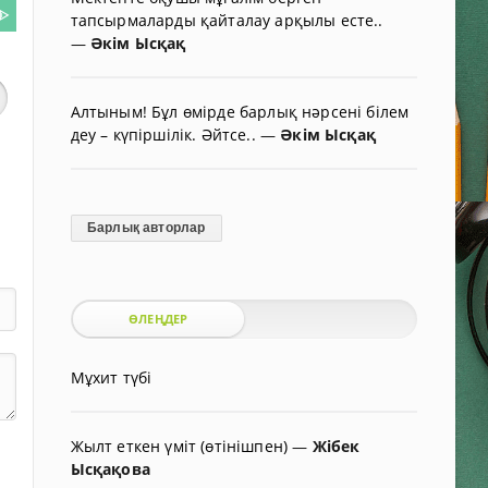
ᐈ
тапсырмаларды қайталау арқылы есте..
—
Әкім Ысқақ
Алтыным! Бұл өмірде барлық нәрсені білем
деу – күпіршілік. Әйтсе..
—
Әкім Ысқақ
Барлық авторлар
ӨЛЕҢДЕР
Мұхит түбі
Жылт еткен үміт (өтінішпен)
—
Жібек
Ысқақова