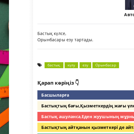
Авт
Бастық күлсе,
Орынбасары езу тартады.
бастық
күлу
езу
Орынбасар
Қарап көріңіз 👇
Басшыларға
Бастықтың бағы,Қызметкердің жағы үл
Бастық ашуланса,Еден жуушының мұрн
Бастықтың айтқанын қызметкері де айта