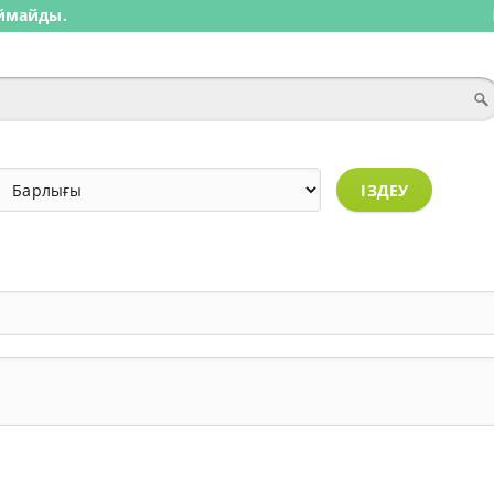
ыймайды.
ІЗДЕУ