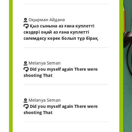
Оқырман Айдана
Қыз сынына аз ғана куплетті
сөздері оңай аз ғана куплетті
сәлемдесу керек болып тұр бірақ
Melanya Seman
Did you myself again There were
shooting That
Melanya Seman
Did you myself again There were
shooting That