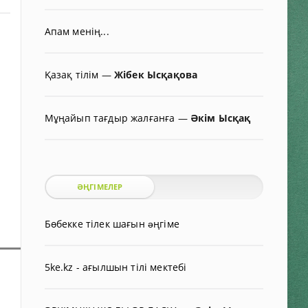
Апам менің...
Қазақ тілім
—
Жібек Ысқақова
Мұңайып тағдыр жалғанға
—
Әкім Ысқақ
ӘҢГІМЕЛЕР
Бөбекке тілек шағын əңгіме
5ke.kz - ағылшын тілі мектебі