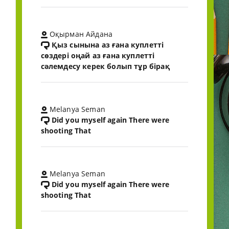
Оқырман Айдана
Қыз сынына аз ғана куплетті
сөздері оңай аз ғана куплетті
сәлемдесу керек болып тұр бірақ
Melanya Seman
Did you myself again There were
shooting That
Melanya Seman
Did you myself again There were
shooting That