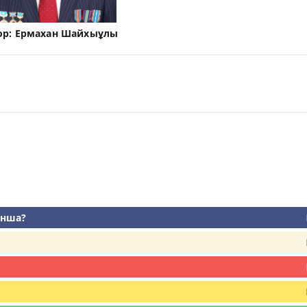
ор:
Ермахан Шайхыұлы
анша?