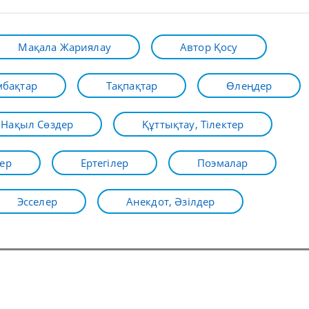
Мақала Жариялау
Автор Қосу
бақтар
Тақпақтар
Өлеңдер
Нақыл Сөздер
Құттықтау, Тілектер
ер
Ертегілер
Поэмалар
Эсселер
Анекдот, Әзілдер