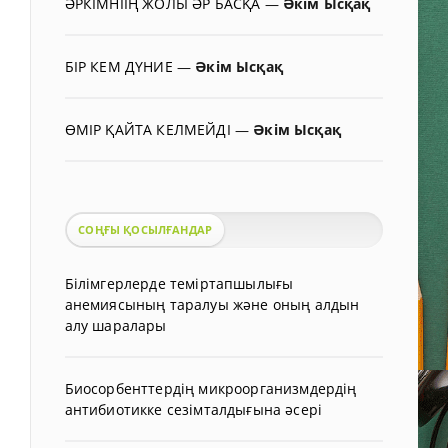
ӘРКІМНІІҢ ЖОЛЫ ӘР БАСҚА
—
Әкім Ысқақ
БІР КЕМ ДҮНИЕ
—
Әкім Ысқақ
ӨМІР ҚАЙТА КЕЛМЕЙДІ
—
Әкім Ысқақ
СОҢҒЫ ҚОСЫЛҒАНДАР
Білімгерлерде теміртапшылығы
анемиясының таралуы және оның алдын
алу шаралары
Биосорбенттердің микроорганизмдердің
антибиотикке сезімталдығына әсері