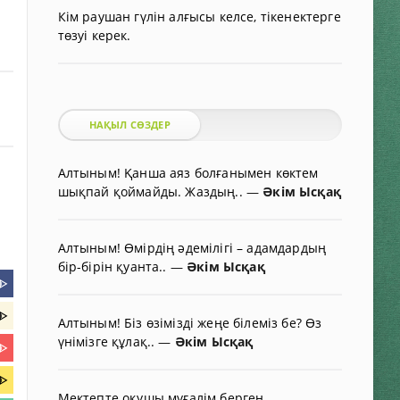
Кім раушан гүлін алғысы келсе, тікенектерге
төзуі керек.
НАҚЫЛ СӨЗДЕР
Алтыным! Қанша аяз болғанымен көктем
шықпай қоймайды. Жаздың..
—
Әкім Ысқақ
Алтыным! Өмірдің әдемілігі – адамдардың
бір-бірін қуанта..
—
Әкім Ысқақ
ᐈ
ᐈ
Алтыным! Біз өзімізді жеңе білеміз бе? Өз
үнімізге құлақ..
—
Әкім Ысқақ
ᐈ
ᐈ
Мектепте оқушы мұғалім берген