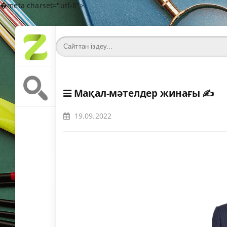
�meta charset="utf-8">
Мақал-мәтелдер жинағы
✍️
19.09.2022