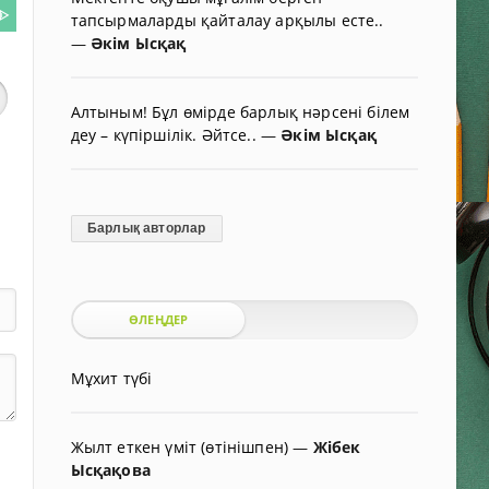
ᐈ
тапсырмаларды қайталау арқылы есте..
—
Әкім Ысқақ
Алтыным! Бұл өмірде барлық нәрсені білем
деу – күпіршілік. Әйтсе..
—
Әкім Ысқақ
Барлық авторлар
ӨЛЕҢДЕР
Мұхит түбі
Жылт еткен үміт (өтінішпен)
—
Жібек
Ысқақова