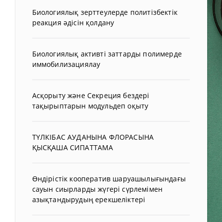
Биологиялық зерттеулерде политізбектік
реакция әдісін қолдану
Биологиялық активті заттарды полимерде
иммобилизациялау
Асқорыту және Секреция бездері
тақырыптарын модульдеп оқыту
ТҮЛКІБАС АУДАНЫНА ФЛОРАСЫНА
ҚЫСҚАША СИПАТТАМА
Өндірістік кооператив шаруашылығындағы
сауын сиырларды жүгері сүрлемімен
азықтандырудың ерекшеліктері