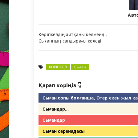
Авт
Көріпкелдің айтқаны келмейді,
Сығанның сандырағы келеді.
КӨРІПКЕЛ
Сыған
Қарап көріңіз 👇
Сыған сопы болғанша, Өтер екен жыл қ
Сығандар...
Сығандар
Сыған серенадасы