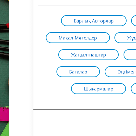
Барлық Авторлар
Мақал-Мәтелдер
Жұм
Жаңылтпаштар
Баталар
Әңгімел
Шығармалар