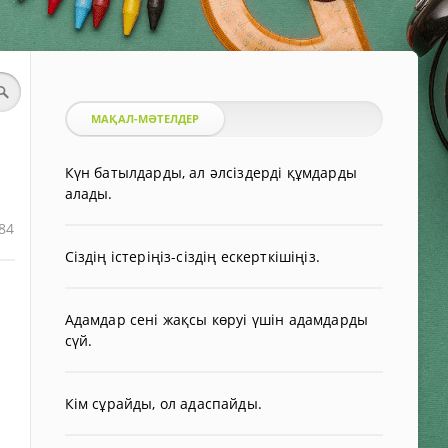
МАҚАЛ-МӘТЕЛДЕР
Күн батылдарды, ал әлсіздерді құмдарды
алады.
84
Сіздің істеріңіз-сіздің ескерткішіңіз.
Адамдар сені жақсы көруі үшін адамдарды
сүй.
Кім сұрайды, ол адаспайды.