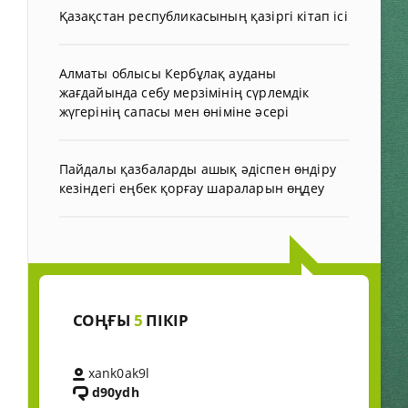
Қазақстан республикасының қазіргі кітап ісі
Алматы облысы Кербұлақ ауданы
жағдайында себу мерзімінің сүрлемдік
жүгерінің сапасы мен өніміне әсері
Пайдалы қазбаларды ашық әдіспен өндіру
кезіндегі еңбек қорғау шараларын өңдеу
СОҢҒЫ
5
ПІКІР
xank0ak9l
d90ydh