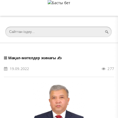
�meta charset="utf-8">
Мақал-мәтелдер жинағы
✍️
19.09.2022
277