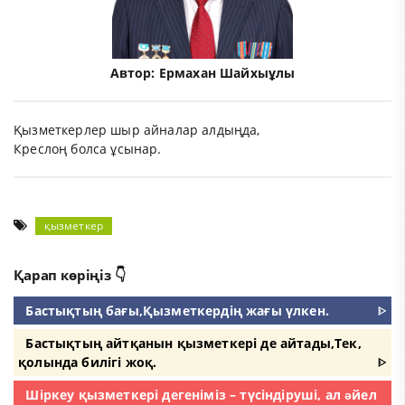
Автор:
Ермахан Шайхыұлы
Қызметкерлер шыр айналар алдыңда,
Креслоң болса ұсынар.
қызметкер
Қарап көріңіз 👇
Бастықтың бағы,Қызметкердің жағы үлкен.
ᐈ
Бастықтың айтқанын қызметкері де айтады,Тек,
қолында билігі жоқ.
ᐈ
Шіркеу қызметкері дегеніміз – түсіндіруші, ал əйел