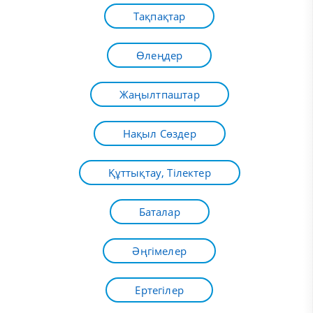
Тақпақтар
Өлеңдер
Жаңылтпаштар
Нақыл Сөздер
Құттықтау, Тілектер
Баталар
Әңгімелер
Ертегілер