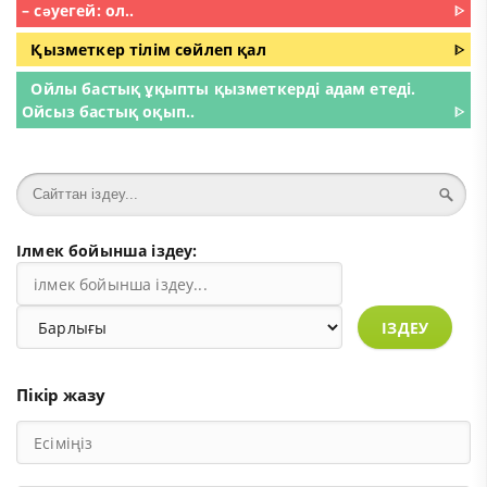
– сəуегей: ол..
ᐈ
Қызметкер тілім сөйлеп қал
ᐈ
Ойлы бастық ұқыпты қызметкерді адам етеді.
Ойсыз бастық оқып..
ᐈ
Ілмек бойынша іздеу:
ІЗДЕУ
Пікір жазу