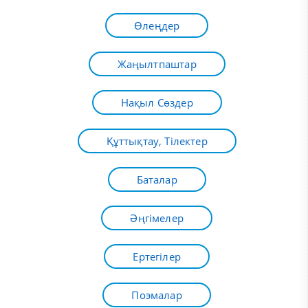
Өлеңдер
Жаңылтпаштар
Нақыл Сөздер
Құттықтау, Тілектер
Баталар
Әңгімелер
Ертегілер
Поэмалар