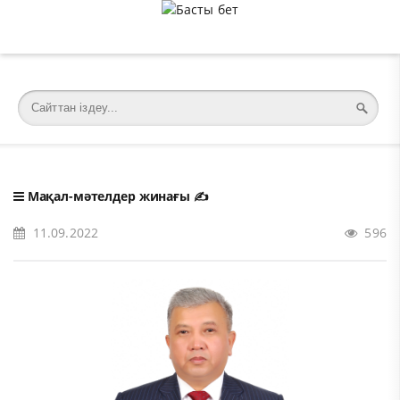
�meta charset="utf-8">
Мақал-мәтелдер жинағы
✍️
11.09.2022
596