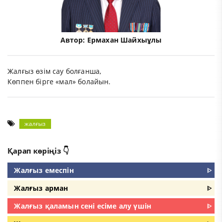
Автор:
Ермахан Шайхыұлы
Жалғыз өзім сау болғанша,
Көппен бірге «мал» болайын.
жалғыз
Қарап көріңіз 👇
Жалғыз емеспін
ᐈ
Жалғыз арман
ᐈ
Жалғыз қаламын сені есіме алу үшін
ᐈ