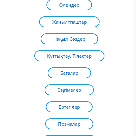
Өлеңдер
Жаңылтпаштар
Нақыл Сөздер
Құттықтау, Тілектер
Баталар
Әңгімелер
Ертегілер
Поэмалар