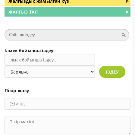
Жалғыздық жамылған күз
ᐈ
ЖАЛҒЫЗ ТАЛ
ᐈ
Ілмек бойынша іздеу:
ІЗДЕУ
Пікір жазу