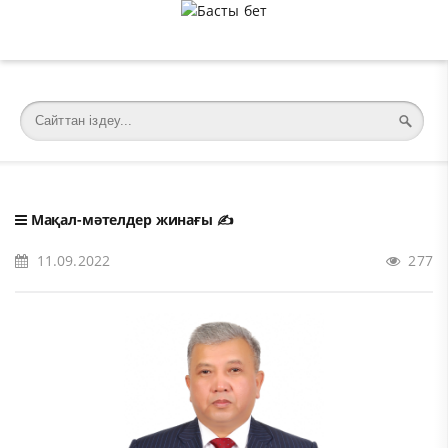
�meta charset="utf-8">
Мақал-мәтелдер жинағы
✍️
11.09.2022
277