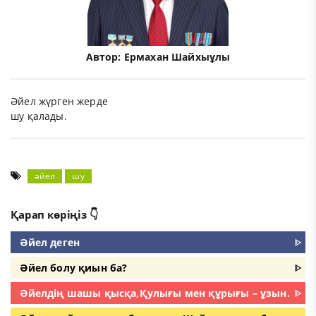
Автор:
Ермахан Шайхыұлы
Әйел жүрген жерде
шу қалады.
әйел
шу
Қарап көріңіз 👇
Әйел деген
ᐈ
Әйел болу қиын ба?
ᐈ
Әйелдің шашы қысқа,Қулығы мен құрығы – ұзын.
ᐈ