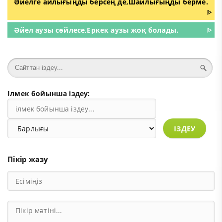
Әйелге айлығыңды берсең де,Шайлығыңды берме.
ᐈ
Әйел аузы сөйлесе,Еркек аузы жоқ болады.
ᐈ
Ілмек бойынша іздеу:
ІЗДЕУ
Пікір жазу