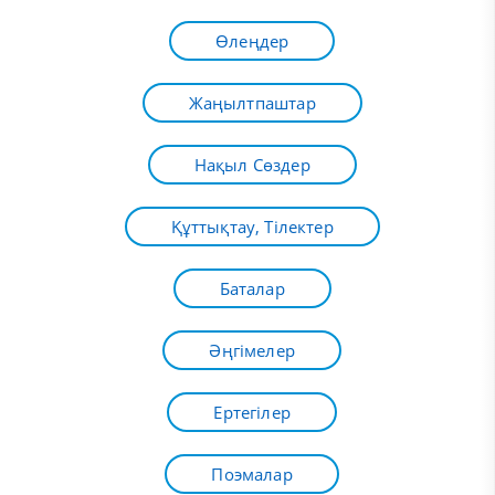
Өлеңдер
Жаңылтпаштар
Нақыл Сөздер
Құттықтау, Тілектер
Баталар
Әңгімелер
Ертегілер
Поэмалар