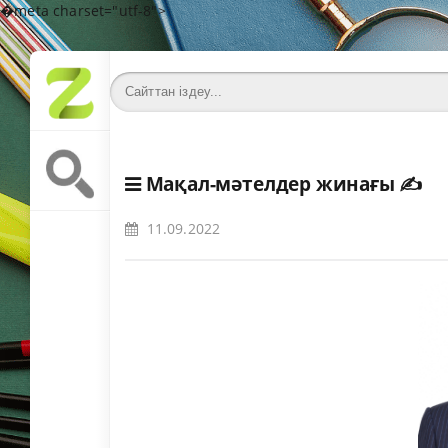
�meta charset="utf-8">
Мақал-мәтелдер жинағы
✍️
11.09.2022