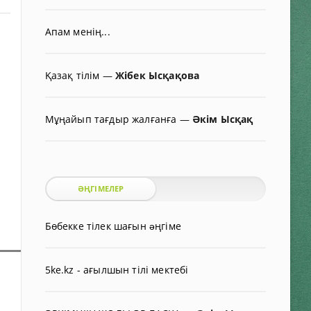
Апам менің...
Қазақ тілім
—
Жібек Ысқақова
Мұңайып тағдыр жалғанға
—
Әкім Ысқақ
ӘҢГІМЕЛЕР
Бөбекке тілек шағын əңгіме
5ke.kz - ағылшын тілі мектебі