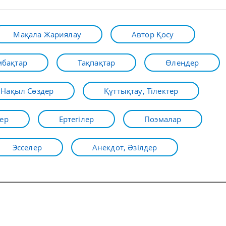
Мақала Жариялау
Автор Қосу
бақтар
Тақпақтар
Өлеңдер
Нақыл Сөздер
Құттықтау, Тілектер
ер
Ертегілер
Поэмалар
Эсселер
Анекдот, Әзілдер