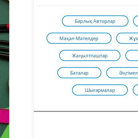
Барлық Авторлар
Мақал-Мәтелдер
Жұм
Жаңылтпаштар
Баталар
Әңгімел
Шығармалар