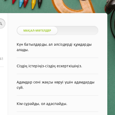
МАҚАЛ-МӘТЕЛДЕР
Күн батылдарды, ал әлсіздерді құмдарды
алады.
41
Сіздің істеріңіз-сіздің ескерткішіңіз.
Адамдар сені жақсы көруі үшін адамдарды
сүй.
Кім сұрайды, ол адаспайды.