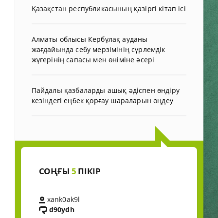
Қазақстан республикасының қазіргі кітап ісі
Алматы облысы Кербұлақ ауданы
жағдайында себу мерзімінің сүрлемдік
жүгерінің сапасы мен өніміне әсері
Пайдалы қазбаларды ашық әдіспен өндіру
кезіндегі еңбек қорғау шараларын өңдеу
СОҢҒЫ
5
ПІКІР
xank0ak9l
d90ydh