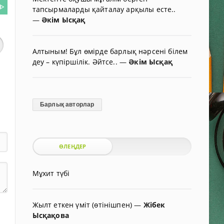
ᐈ
тапсырмаларды қайталау арқылы есте..
—
Әкім Ысқақ
Алтыным! Бұл өмірде барлық нәрсені білем
деу – күпіршілік. Әйтсе..
—
Әкім Ысқақ
Барлық авторлар
ӨЛЕҢДЕР
Мұхит түбі
Жылт еткен үміт (өтінішпен)
—
Жібек
Ысқақова