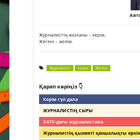
Авт
Журналистің жазғаны – керім,
Жегені – желім.
Журналист
керім
Желім
Қарап көріңіз 👇
Керім гүл дала
ЖУРНАЛИСТІҢ СЫРЫ
ХАТУ-дағы журналистика
Журналистің қызметі қаншалықты еркін