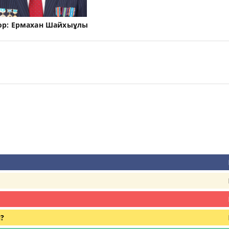
ор:
Ермахан Шайхыұлы
?