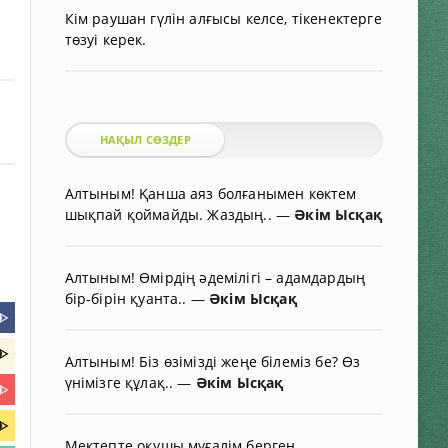
Кім раушан гүлін алғысы келсе, тікенектерге
төзуі керек.
НАҚЫЛ СӨЗДЕР
Алтыным! Қанша аяз болғанымен көктем
шықпай қоймайды. Жаздың..
—
Әкім Ысқақ
Алтыным! Өмірдің әдемілігі – адамдардың
бір-бірін қуанта..
—
Әкім Ысқақ
ᐈ
ᐈ
Алтыным! Біз өзімізді жеңе білеміз бе? Өз
үнімізге құлақ..
—
Әкім Ысқақ
ᐈ
ᐈ
Мектепте оқушы мұғалім берген