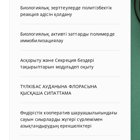
Биологиялық зерттеулерде политізбектік
реакция әдісін қолдану
Биологиялық активті заттарды полимерде
иммобилизациялау
Асқорыту және Секреция бездері
тақырыптарын модульдеп оқыту
ТҮЛКІБАС АУДАНЫНА ФЛОРАСЫНА
ҚЫСҚАША СИПАТТАМА
Өндірістік кооператив шаруашылығындағы
сауын сиырларды жүгері сүрлемімен
азықтандырудың ерекшеліктері