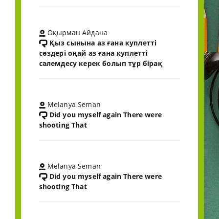
Оқырман Айдана
Қыз сынына аз ғана куплетті
сөздері оңай аз ғана куплетті
сәлемдесу керек болып тұр бірақ
Melanya Seman
Did you myself again There were
shooting That
Melanya Seman
Did you myself again There were
shooting That