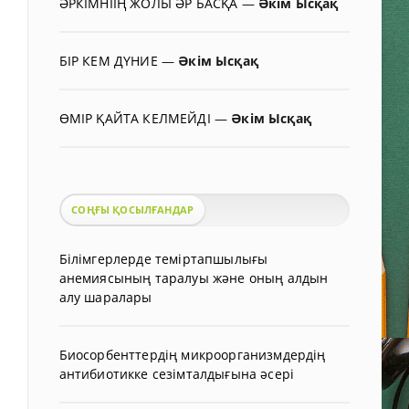
ӘРКІМНІІҢ ЖОЛЫ ӘР БАСҚА
—
Әкім Ысқақ
БІР КЕМ ДҮНИЕ
—
Әкім Ысқақ
ӨМІР ҚАЙТА КЕЛМЕЙДІ
—
Әкім Ысқақ
СОҢҒЫ ҚОСЫЛҒАНДАР
Білімгерлерде теміртапшылығы
анемиясының таралуы және оның алдын
алу шаралары
Биосорбенттердің микроорганизмдердің
антибиотикке сезімталдығына әсері