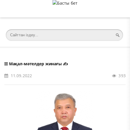
�meta charset="utf-8">
Мақал-мәтелдер жинағы
✍️
11.09.2022
393