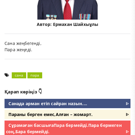
Автор:
Ермахан Шайхыұлы
Сана жеңбегенді,
Пара жеңеді.
сана
пара
Қарап көріңіз 👇
Санада арман етiп сайран назын....
ᐈ
Параны берген емес,Алған – жомарт.
ᐈ
Сұрамаған басшығаПара бермейді.Пара бермеген
соң,Бара бермейді.
ᐈ