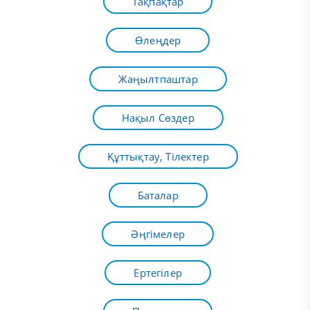
Тақпақтар
Өлеңдер
Жаңылтпаштар
Нақыл Сөздер
Құттықтау, Тілектер
Баталар
Әңгімелер
Ертегілер