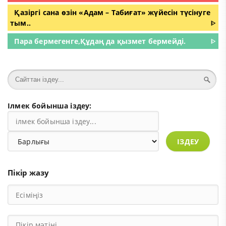
Қазіргі сана өзін «Адам – Табиғат» жүйесін түсінуге
тым..
ᐈ
Пара бермегенге,Құдаң да қызмет бермейді.
ᐈ
Ілмек бойынша іздеу:
ІЗДЕУ
Пікір жазу