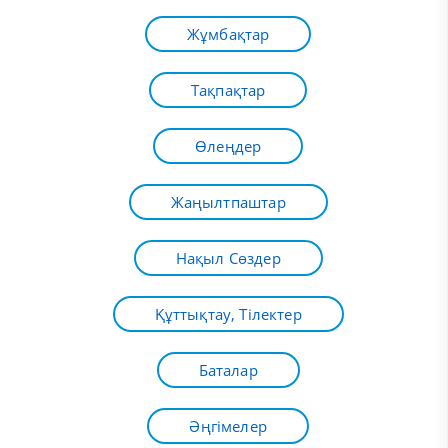
Жұмбақтар
Тақпақтар
Өлеңдер
Жаңылтпаштар
Нақыл Сөздер
Құттықтау, Тілектер
Баталар
Әңгімелер