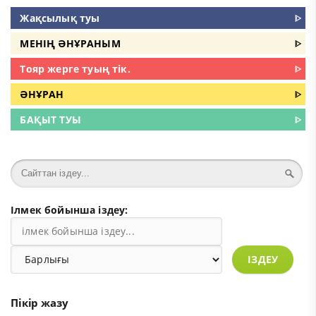
Жақсылық туы
ᐈ
МЕНIҢ ӘНҰРАНЫМ
ᐈ
Тояр жерге туың тік.
ᐈ
ӘНҰРАН
ᐈ
БАҚЫТ ТУЫ
ᐈ
Ілмек бойынша іздеу:
ІЗДЕУ
Пікір жазу