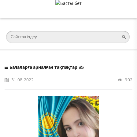
�meta charset="utf-8">
Балаларға арналған тақпақтар
✍️
31.08.2022
902