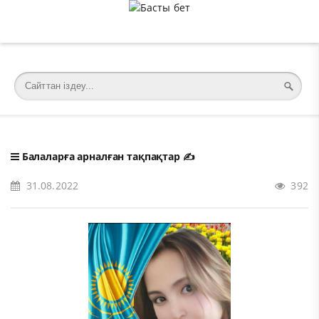
�meta charset="utf-8">
Балаларға арналған тақпақтар
✍️
31.08.2022
392