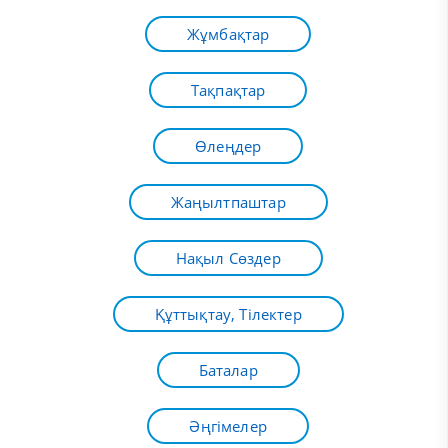
Жұмбақтар
Тақпақтар
Өлеңдер
Жаңылтпаштар
Нақыл Сөздер
Құттықтау, Тілектер
Баталар
Әңгімелер