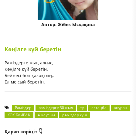
Автор:
Жібек Ысқақова
Көңілге күй беретін
Рәміздерге мың алғыс,
Көңілге күй беретін.
Бейнесі боп қазақтың,.
Еліме сый беретін.
Рәміздер
рәміздерге 30 жыл
ту
елтаңба
әнұран
КӨК БАЙРАҚ
4 маусым
рәміздер күні
Қарап көріңіз 👇