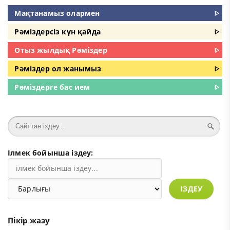
Мақтанамыз олармен
ᐈ
Рәміздерсіз күн қайда
ᐈ
Отыз жылдық Рәміздер
ᐈ
Рәміздер ол жанымыз
ᐈ
Рәміздерге бас ием
ᐈ
Ілмек бойынша іздеу:
ІЗДЕУ
Пікір жазу