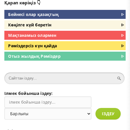
Қарап көріңіз 👇
Бейнесі олар қазақтың
ᐈ
Көңілге күй беретін
ᐈ
Мақтанамыз олармен
ᐈ
Рәміздерсіз күн қайда
ᐈ
Отыз жылдық Рәміздер
ᐈ
Ілмек бойынша іздеу:
ІЗДЕУ