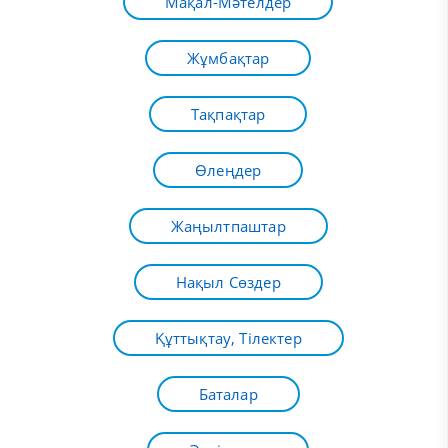
Мақал-Мәтелдер
Жұмбақтар
Тақпақтар
Өлеңдер
Жаңылтпаштар
Нақыл Сөздер
Құттықтау, Тілектер
Баталар