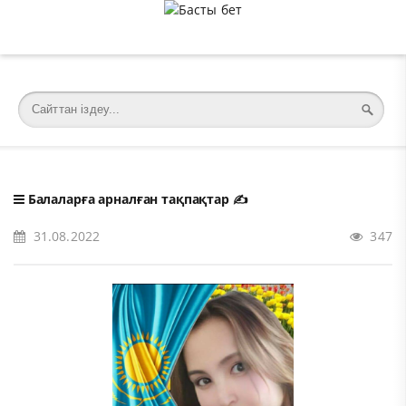
�meta charset="utf-8">
Балаларға арналған тақпақтар
✍️
31.08.2022
347