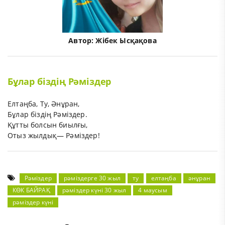
Автор:
Жібек Ысқақова
Бұлар біздің Рәміздер
Елтаңба, Ту, Әнұран,
Бұлар біздің Рәміздер.
Құтты болсын биылғы,
Отыз жылдық— Рәміздер!
Рәміздер
рәміздерге 30 жыл
ту
елтаңба
әнұран
КӨК БАЙРАҚ
рәміздер күні 30 жыл
4 маусым
рәміздер күні