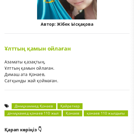
Автор:
Жібек Ысқақова
Ұлттың қамын ойлаған
Азаматы қазақтың,
Ұлттың қамын ойлаған.
Димаш ата Қонаев,
Сатқынды жай қоймаған.
Дінмұхаммед Қонаев
Қайраткер
дінмұхамед қонаев 110 жыл
Қонаев
қонаев 110 жылдығы
Қарап көріңіз 👇