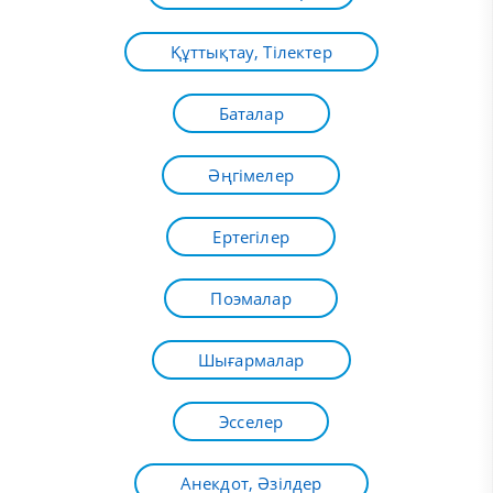
Құттықтау, Тілектер
Баталар
Әңгімелер
Ертегілер
Поэмалар
Шығармалар
Эсселер
Анекдот, Әзілдер