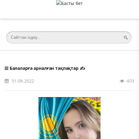
�meta charset="utf-8">
Балаларға арналған тақпақтар
✍️
31.08.2022
403