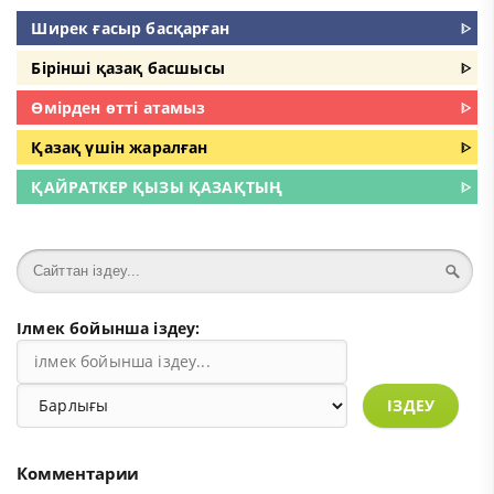
Ширек ғасыр басқарған
ᐈ
Бірінші қазақ басшысы
ᐈ
Өмірден өтті атамыз
ᐈ
Қазақ үшін жаралған
ᐈ
ҚАЙРАТКЕР ҚЫЗЫ ҚАЗАҚТЫҢ
ᐈ
Ілмек бойынша іздеу:
ІЗДЕУ
Комментарии