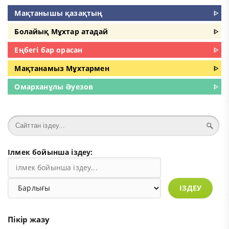
Мақтанышы қазақтың
ᐈ
Болайық Мұхтар атадай
ᐈ
Еңбегі бар орасан
ᐈ
Мақтанамыз Мұхтармен
ᐈ
Омарханұлы Әуезов
ᐈ
Ілмек бойынша іздеу:
ІЗДЕУ
Пікір жазу