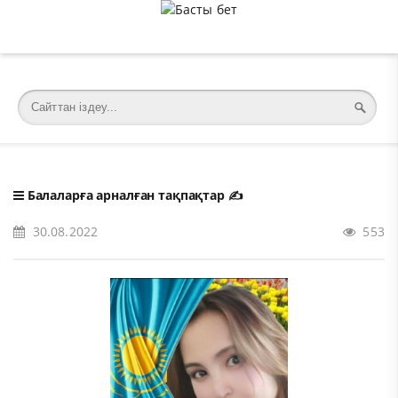
�meta charset="utf-8">
Балаларға арналған тақпақтар
✍️
30.08.2022
553