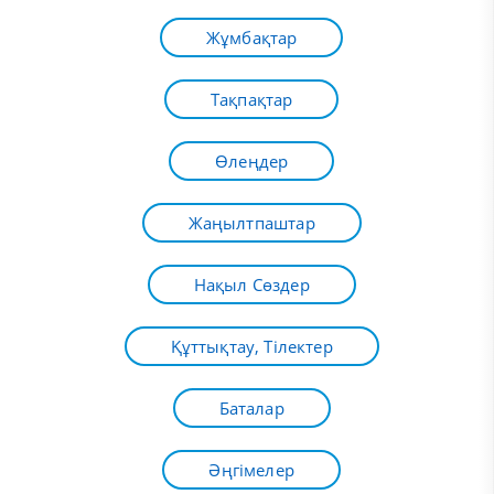
Жұмбақтар
Тақпақтар
Өлеңдер
Жаңылтпаштар
Нақыл Сөздер
Құттықтау, Тілектер
Баталар
Әңгімелер