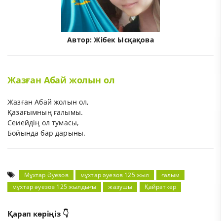
Автор:
Жібек Ысқақова
Жазған Абай жолын ол
Жазған Абай жолын ол,
Қазағымның ғалымы.
Сеиейдің ол тумасы,
Бойында бар дарыны.
Мұхтар Әуезов
мұхтар әуезов 125 жыл
ғалым
мұхтар әуезов 125 жылдығы
жазушы
Қайраткер
Қарап көріңіз 👇