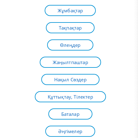
Жұмбақтар
Тақпақтар
Өлеңдер
Жаңылтпаштар
Нақыл Сөздер
Құттықтау, Тілектер
Баталар
Әңгімелер