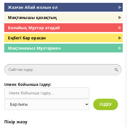
Жазған Абай жолын ол
ᐈ
Мақтанышы қазақтың
ᐈ
Болайық Мұхтар атадай
ᐈ
Еңбегі бар орасан
ᐈ
Мақтанамыз Мұхтармен
ᐈ
Ілмек бойынша іздеу:
ІЗДЕУ
Пікір жазу