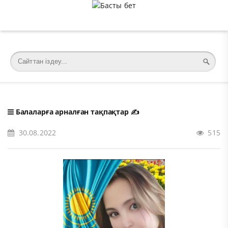
�meta charset="utf-8">
Балаларға арналған тақпақтар
✍️
30.08.2022
515