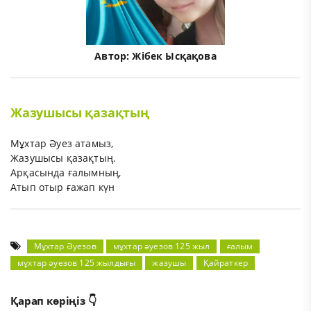
Автор:
Жібек Ысқақова
Жазушысы қазақтың
Мұхтар Әуез атамыз,
Жазушысы қазақтың.
Арқасында ғалымның,
Атып отыр ғажап күн
Мұхтар Әуезов
мұхтар әуезов 125 жыл
ғалым
мұхтар әуезов 125 жылдығы
жазушы
Қайраткер
Қарап көріңіз 👇