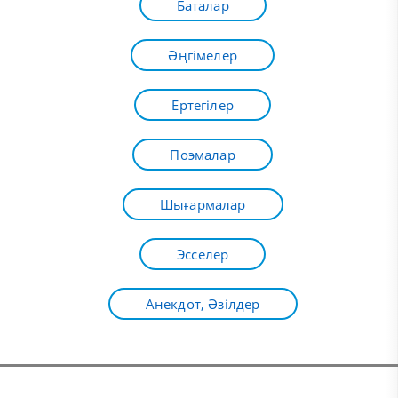
Баталар
Әңгімелер
Ертегілер
Поэмалар
Шығармалар
Эсселер
Анекдот, Әзілдер