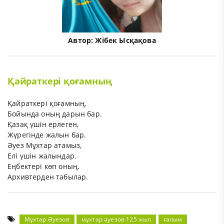
Автор:
Жібек Ысқақова
Қайраткері қоғамның
Қайраткері қоғамның,
Бойында оның дарын бар.
Қазақ үшін ерлеген,
Жүрегінде жалын бар.
Әуез Мұхтар атамыз,
Елі үшін жалындар.
Еңбектері көп оның,
Архивтерден табылар.
Мұхтар Әуезов
мұхтар әуезов 125 жыл
ғалым