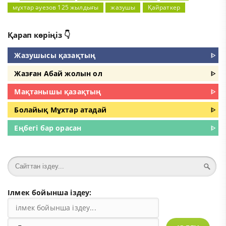
мұхтар әуезов 125 жылдығы
жазушы
Қайраткер
Қарап көріңіз 👇
Жазушысы қазақтың
ᐈ
Жазған Абай жолын ол
ᐈ
Мақтанышы қазақтың
ᐈ
Болайық Мұхтар атадай
ᐈ
Еңбегі бар орасан
ᐈ
Ілмек бойынша іздеу: