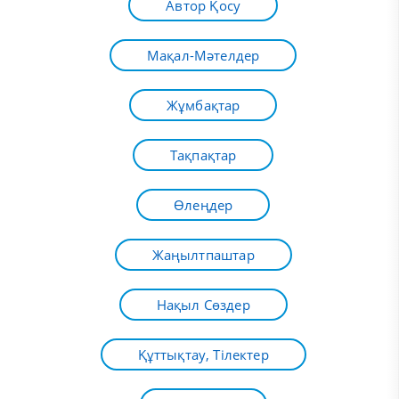
Автор Қосу
Мақал-Мәтелдер
Жұмбақтар
Тақпақтар
Өлеңдер
Жаңылтпаштар
Нақыл Сөздер
Құттықтау, Тілектер