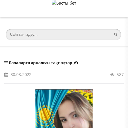
�meta charset="utf-8">
Балаларға арналған тақпақтар
✍️
30.08.2022
587