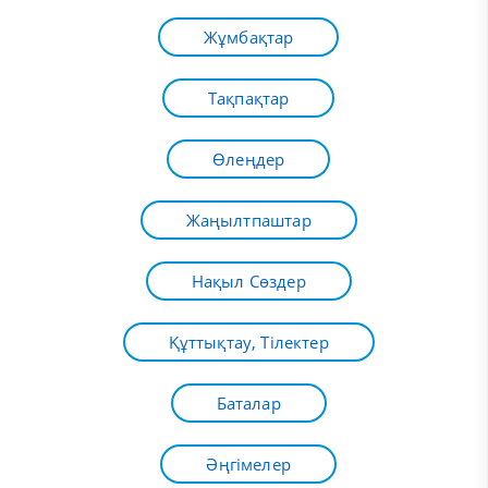
Жұмбақтар
Тақпақтар
Өлеңдер
Жаңылтпаштар
Нақыл Сөздер
Құттықтау, Тілектер
Баталар
Әңгімелер