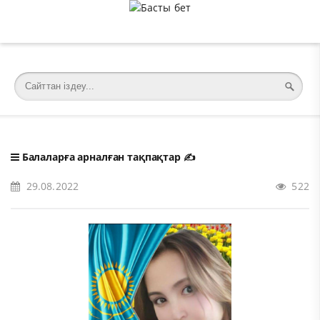
�meta charset="utf-8">
Балаларға арналған тақпақтар
✍️
29.08.2022
522