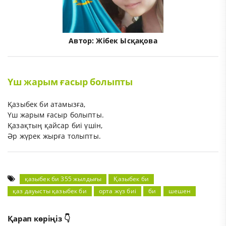
Автор:
Жібек Ысқақова
Үш жарым ғасыр болыпты
Қазыбек би атамызға,
Үш жарым ғасыр болыпты.
Қазақтың қайсар биі үшін,
Әр жүрек жырға толыпты.
қазыбек би 355 жылдығы
Қазыбек би
қаз дауысты қазыбек би
орта жүз биі
би
шешен
Қарап көріңіз 👇