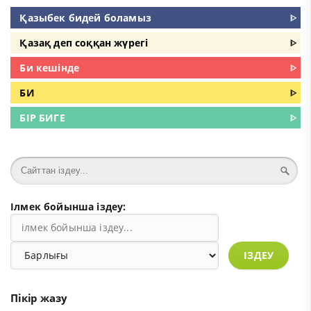
Қазыбек бидей боламыз
ᐈ
Қазақ деп соққан жүрегі
ᐈ
Би кешінде
ᐈ
БИ
ᐈ
БІР БИГЕ
ᐈ
Ілмек бойынша іздеу:
ІЗДЕУ
Пікір жазу