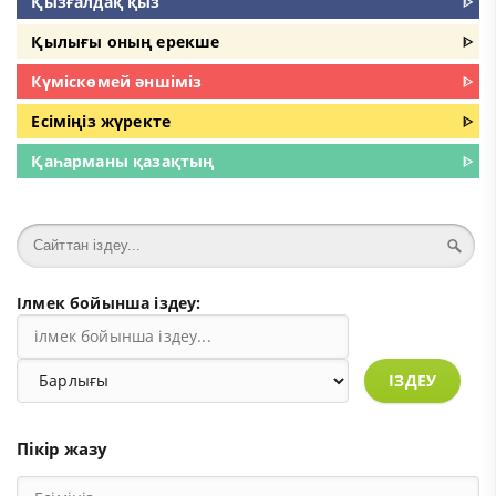
Қызғалдақ қыз
ᐈ
Қылығы оның ерекше
ᐈ
Күміскөмей әншіміз
ᐈ
Есіміңіз жүректе
ᐈ
Қаһарманы қазақтың
ᐈ
Ілмек бойынша іздеу:
ІЗДЕУ
Пікір жазу