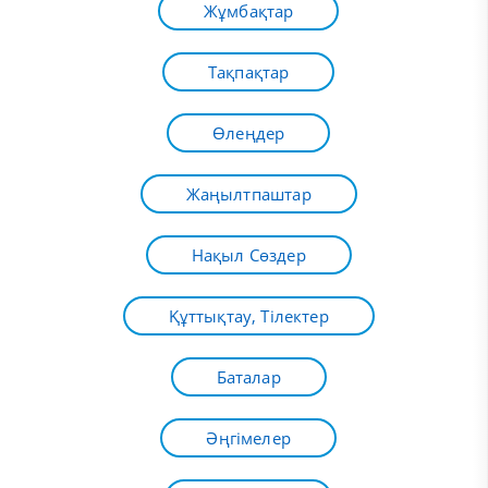
Жұмбақтар
Тақпақтар
Өлеңдер
Жаңылтпаштар
Нақыл Сөздер
Құттықтау, Тілектер
Баталар
Әңгімелер