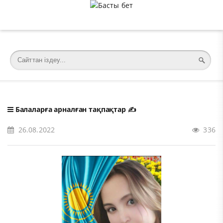
�meta charset="utf-8">
Балаларға арналған тақпақтар
✍️
26.08.2022
336