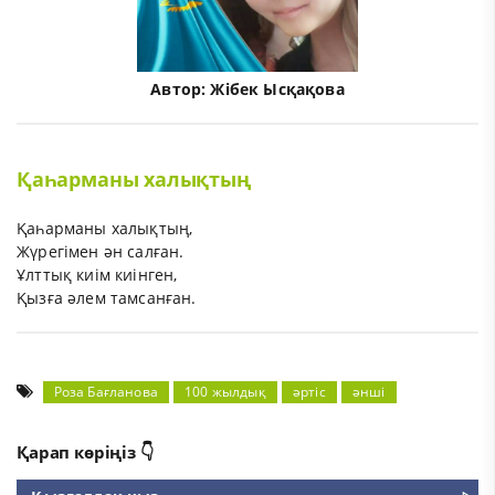
Автор:
Жібек Ысқақова
Қаһарманы халықтың
Қаһарманы халықтың,
Жүрегімен ән салған.
Ұлттық киім киінген,
Қызға әлем тамсанған.
Роза Бағланова
100 жылдық
әртіс
әнші
Қарап көріңіз 👇