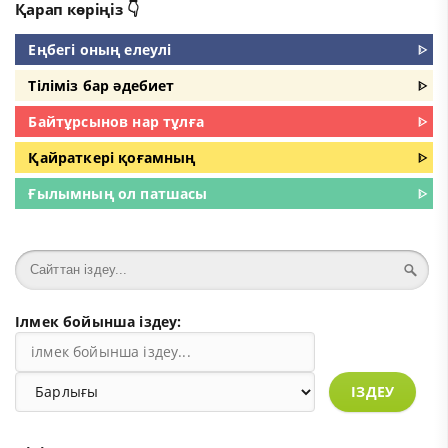
Қарап көріңіз 👇
Еңбегі оның елеулі
ᐈ
Тіліміз бар әдебиет
ᐈ
Байтұрсынов нар тұлға
ᐈ
Қайраткері қоғамның
ᐈ
Ғылымның ол патшасы
ᐈ
Ілмек бойынша іздеу:
ІЗДЕУ