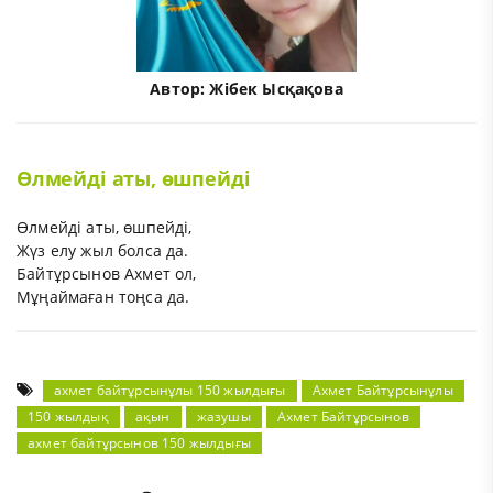
Автор:
Жібек Ысқақова
Өлмейді аты, өшпейді
Өлмейді аты, өшпейді,
Жүз елу жыл болса да.
Байтұрсынов Ахмет ол,
Мұңаймаған тоңса да.
ахмет байтұрсынұлы 150 жылдығы
Ахмет Байтұрсынұлы
150 жылдық
ақын
жазушы
Ахмет Байтұрсынов
ахмет байтұрсынов 150 жылдығы