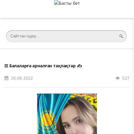
�meta charset="utf-8">
Балаларға арналған тақпақтар
✍️
26.08.2022
527