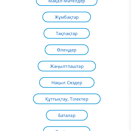
Мақал-Мәтелдер
Жұмбақтар
Тақпақтар
Өлеңдер
Жаңылтпаштар
Нақыл Сөздер
Құттықтау, Тілектер
Баталар