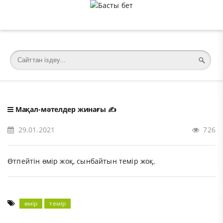
�meta charset="utf-8">
Мақал-мәтелдер жинағы
✍️
29.01.2021
726
Өтпейтін өмір жоқ, сынбайтын темір жоқ.
өмір
темір