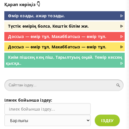
Қарап көріңіз 👇
Өмір озады, ажар тозады.
ᐈ
Түстік өмірің болса, Кештік білім жи.
ᐈ
Доссыз — өмір тұл, Махаббатсыз — өмір тұл.
ᐈ
Доссыз — өмір тұл, Махаббатсыз — өмір тұл.
ᐈ
Киім пішсең кең піш, Тарылтуың оңай. Темір кессең
қысқа..
ᐈ
Ілмек бойынша іздеу:
ІЗДЕУ