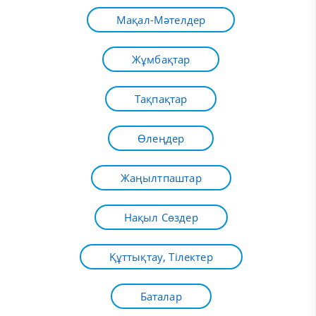
Мақал-Мәтелдер
Жұмбақтар
Тақпақтар
Өлеңдер
Жаңылтпаштар
Нақыл Сөздер
Құттықтау, Тілектер
Баталар