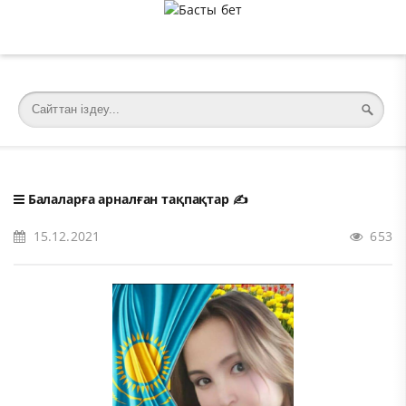
�meta charset="utf-8">
Балаларға арналған тақпақтар
✍️
15.12.2021
653