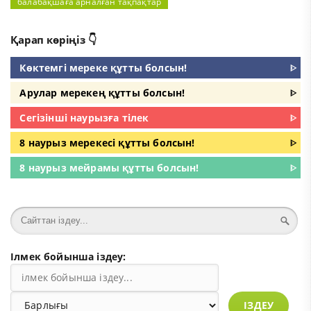
балабақшаға арналған тақпақтар
Қарап көріңіз 👇
Көктемгі мереке құтты болсын!
ᐈ
Арулар мерекең құтты болсын!
ᐈ
Сегізінші наурызға тілек
ᐈ
8 наурыз мерекесі құтты болсын!
ᐈ
8 наурыз мейрамы құтты болсын!
ᐈ
Ілмек бойынша іздеу:
ІЗДЕУ