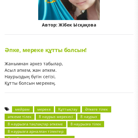
Автор:
Жібек Ысқақова
Әпке, мереке құтты болсын!
Жанымнан әркез табылар,
Асыл әпкем, жан әпкем.
Наурыздың бүгін сегізі,
Құтты болсын мерекең.
мейрам
мереке
Құттықтау
Әпкеге тілек
әпкеме тілек
8 наурыз мерекесі
8 наурыз
8 наурызға тақпақтар әпкеме
8 наурызға тілек
8 наурызға арналған тілектер