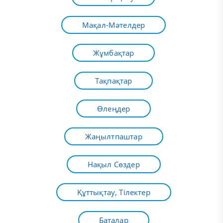
Мақал-Мәтелдер
Жұмбақтар
Тақпақтар
Өлеңдер
Жаңылтпаштар
Нақыл Сөздер
Құттықтау, Тілектер
Баталар