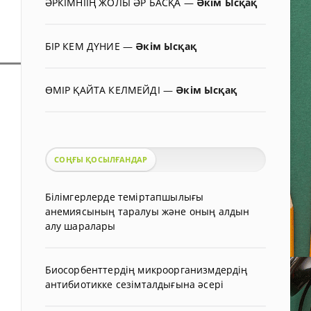
ӘРКІМНІІҢ ЖОЛЫ ӘР БАСҚА
—
Әкім Ысқақ
БІР КЕМ ДҮНИЕ
—
Әкім Ысқақ
ӨМІР ҚАЙТА КЕЛМЕЙДІ
—
Әкім Ысқақ
СОҢҒЫ ҚОСЫЛҒАНДАР
Білімгерлерде теміртапшылығы
анемиясының таралуы және оның алдын
алу шаралары
Биосорбенттердің микроорганизмдердің
антибиотикке сезімталдығына әсері