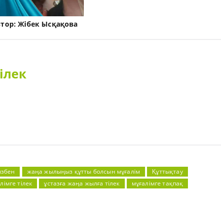
втор:
Жібек Ысқақова
ілек
ызбен
жаңа жылыңыз құтты болсын мұғалім
Құттықтау
лімге тілек
ұстазға жаңа жылға тілек
мұғалімге тақпақ