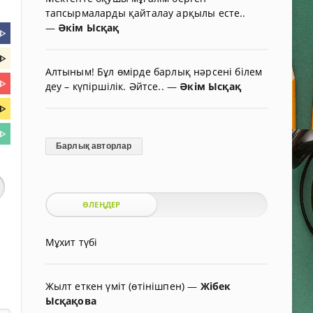
тапсырмаларды қайталау арқылы есте..
—
Әкім Ысқақ
ᐈ
ᐈ
Алтыным! Бұл өмірде барлық нәрсені білем
ᐈ
деу – күпіршілік. Әйтсе..
—
Әкім Ысқақ
ᐈ
ᐈ
Барлық авторлар
ӨЛЕҢДЕР
Мұхит түбі
Жылт еткен үміт (өтінішпен)
—
Жібек
Ысқақова