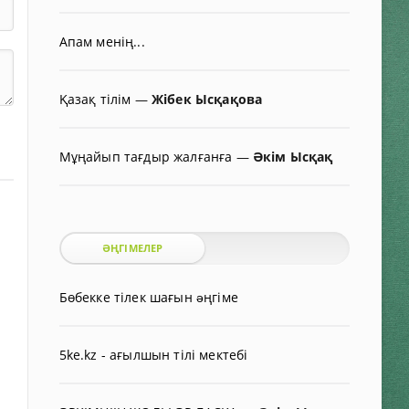
Апам менің...
Қазақ тілім
—
Жібек Ысқақова
Мұңайып тағдыр жалғанға
—
Әкім Ысқақ
ӘҢГІМЕЛЕР
Бөбекке тілек шағын əңгіме
5ke.kz - ағылшын тілі мектебі