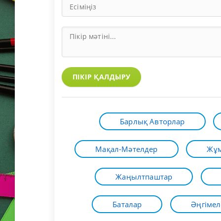
ПІКІР ҚАЛДЫРУ
Барлық Авторлар
Мақал-Мәтелдер
Жұм
Жаңылтпаштар
Баталар
Әңгімел