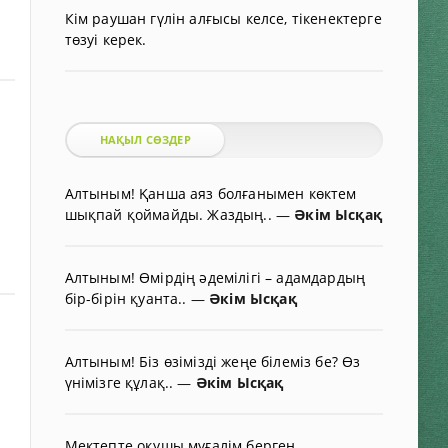
Кім раушан гүлін алғысы келсе, тікенектерге
төзуі керек.
НАҚЫЛ СӨЗДЕР
Алтыным! Қанша аяз болғанымен көктем
шықпай қоймайды. Жаздың..
—
Әкім Ысқақ
Алтыным! Өмірдің әдемілігі – адамдардың
бір-бірін қуанта..
—
Әкім Ысқақ
Алтыным! Біз өзімізді жеңе білеміз бе? Өз
үнімізге құлақ..
—
Әкім Ысқақ
Мектепте оқушы мұғалім берген