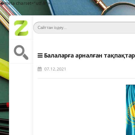
�meta charset="utf-8">
Балаларға арналған тақпақта
07.12.2021