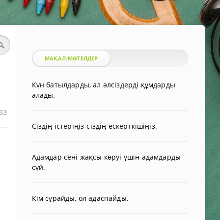
МАҚАЛ-МӘТЕЛДЕР
Күн батылдарды, ал әлсіздерді құмдарды
алады.
33
Сіздің істеріңіз-сіздің ескерткішіңіз.
Адамдар сені жақсы көруі үшін адамдарды
сүй.
Кім сұрайды, ол адаспайды.