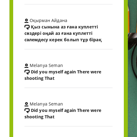
Оқырман Айдана
Қыз сынына аз ғана куплетті
сөздері оңай аз ғана куплетті
сәлемдесу керек болып тұр бірақ
Melanya Seman
Did you myself again There were
shooting That
Melanya Seman
Did you myself again There were
shooting That