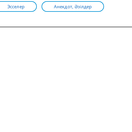
Эсселер
Анекдот, Әзілдер