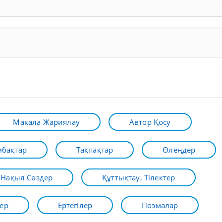
Мақала Жариялау
Автор Қосу
бақтар
Тақпақтар
Өлеңдер
Нақыл Сөздер
Құттықтау, Тілектер
ер
Ертегілер
Поэмалар