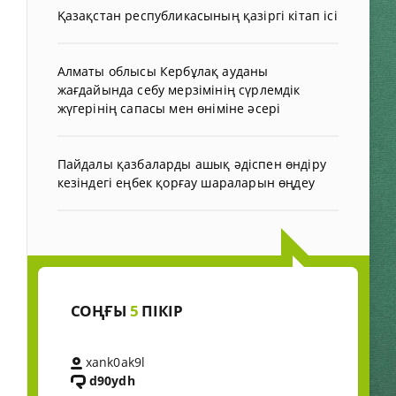
Қазақстан республикасының қазіргі кітап ісі
Алматы облысы Кербұлақ ауданы
жағдайында себу мерзімінің сүрлемдік
жүгерінің сапасы мен өніміне әсері
Пайдалы қазбаларды ашық әдіспен өндіру
кезіндегі еңбек қорғау шараларын өңдеу
СОҢҒЫ
5
ПІКІР
xank0ak9l
d90ydh