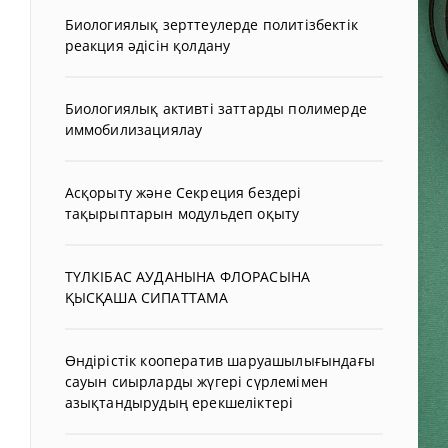
Биологиялық зерттеулерде политізбектік
реакция әдісін қолдану
Биологиялық активті заттарды полимерде
иммобилизациялау
Асқорыту және Секреция бездері
тақырыптарын модульдеп оқыту
ТҮЛКІБАС АУДАНЫНА ФЛОРАСЫНА
ҚЫСҚАША СИПАТТАМА
Өндірістік кооператив шаруашылығындағы
сауын сиырларды жүгері сүрлемімен
азықтандырудың ерекшеліктері