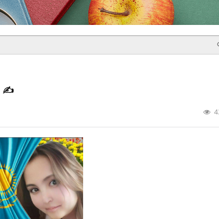
р
✍️
4