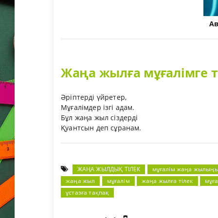
А
Жаңа жылға мұғалімге т
Әріптерді үйретер,
Мұғалімдер ізгі адам.
Бұл жаңа жыл сіздерді
Қуантсын деп сұранам.
ЖАҢА ЖЫЛДЫҚ ТІЛЕК
мұғалім жаңа жылың
жаңа жыл
мұғалім
жаңа жылға тілек
мұға
ұстазға тақпақ