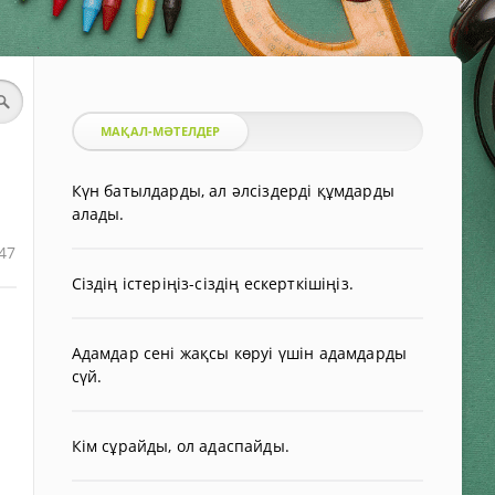
МАҚАЛ-МӘТЕЛДЕР
Күн батылдарды, ал әлсіздерді құмдарды
алады.
47
Сіздің істеріңіз-сіздің ескерткішіңіз.
Адамдар сені жақсы көруі үшін адамдарды
сүй.
Кім сұрайды, ол адаспайды.