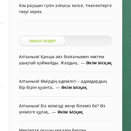
Кім раушан гүлін алғысы келсе, тікенектерге
төзуі керек.
НАҚЫЛ СӨЗДЕР
Алтыным! Қанша аяз болғанымен көктем
шықпай қоймайды. Жаздың..
—
Әкім Ысқақ
Алтыным! Өмірдің әдемілігі – адамдардың
бір-бірін қуанта..
—
Әкім Ысқақ
Алтыным! Біз өзімізді жеңе білеміз бе? Өз
үнімізге құлақ..
—
Әкім Ысқақ
Мектепте оқушы мұғалім берген