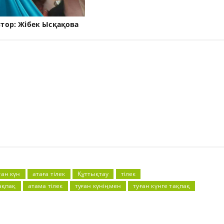
втор:
Жібек Ысқақова
ған күн
атаға тілек
Құттықтау
тілек
ақпақ
атама тілек
туған күніңмен
туған күнге тақпақ