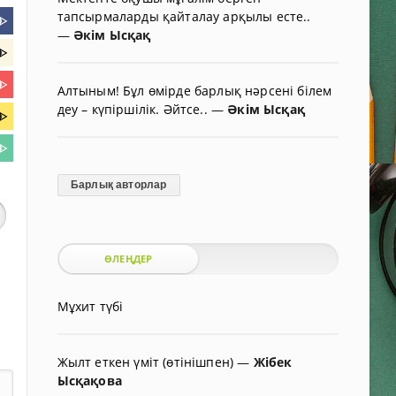
тапсырмаларды қайталау арқылы есте..
ᐈ
—
Әкім Ысқақ
ᐈ
ᐈ
Алтыным! Бұл өмірде барлық нәрсені білем
деу – күпіршілік. Әйтсе..
—
Әкім Ысқақ
ᐈ
ᐈ
Барлық авторлар
ӨЛЕҢДЕР
Мұхит түбі
Жылт еткен үміт (өтінішпен)
—
Жібек
Ысқақова