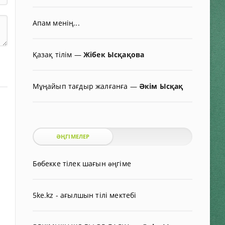
Апам менің...
Қазақ тілім
—
Жібек Ысқақова
Мұңайып тағдыр жалғанға
—
Әкім Ысқақ
ӘҢГІМЕЛЕР
Бөбекке тілек шағын əңгіме
5ke.kz - ағылшын тілі мектебі