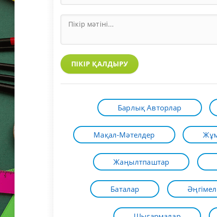
ПІКІР ҚАЛДЫРУ
Барлық Авторлар
Мақал-Мәтелдер
Жұм
Жаңылтпаштар
Баталар
Әңгімел
Шығармалар