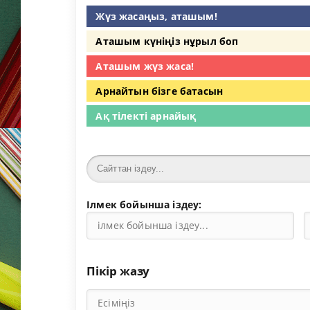
Жүз жасаңыз, аташым!
Аташым күніңіз нұрыл боп
Аташым жүз жаса!
Арнайтын бізге батасын
Ақ тілекті арнайық
Ілмек бойынша іздеу:
Пікір жазу