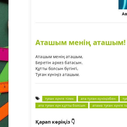
А
Аташым менің аташым!
Аташым менің аташым,
Беретін әркез батасын.
Құтты болсын бүгінгі,
Туған күніңіз аташым.
туған күнге тілек
ата туған күніңізбен
ту
ата туған күн құтты болсын
атама туған күнге т
Қарап көріңіз 👇