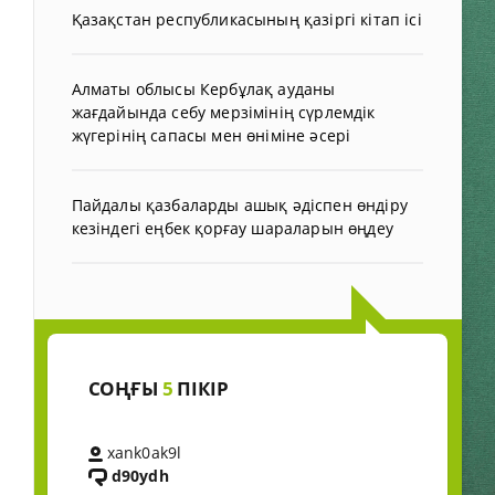
Қазақстан республикасының қазіргі кітап ісі
Алматы облысы Кербұлақ ауданы
жағдайында себу мерзімінің сүрлемдік
жүгерінің сапасы мен өніміне әсері
Пайдалы қазбаларды ашық әдіспен өндіру
кезіндегі еңбек қорғау шараларын өңдеу
СОҢҒЫ
5
ПІКІР
xank0ak9l
d90ydh