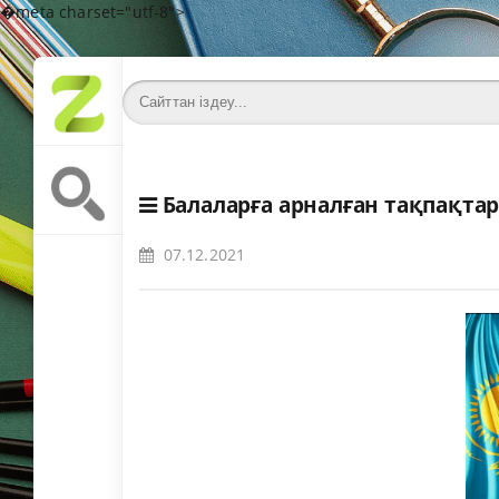
�meta charset="utf-8">
Балаларға арналған тақпақта
07.12.2021