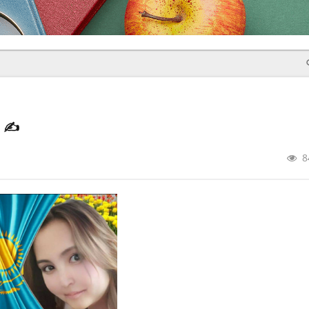
р
✍️
8