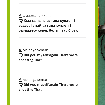
Оқырман Айдана
Қыз сынына аз ғана куплетті
сөздері оңай аз ғана куплетті
сәлемдесу керек болып тұр бірақ
Melanya Seman
Did you myself again There were
shooting That
Melanya Seman
Did you myself again There were
shooting That