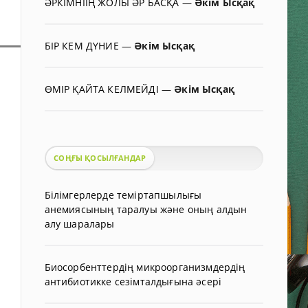
ӘРКІМНІІҢ ЖОЛЫ ӘР БАСҚА
—
Әкім Ысқақ
БІР КЕМ ДҮНИЕ
—
Әкім Ысқақ
ӨМІР ҚАЙТА КЕЛМЕЙДІ
—
Әкім Ысқақ
СОҢҒЫ ҚОСЫЛҒАНДАР
Білімгерлерде теміртапшылығы
анемиясының таралуы және оның алдын
алу шаралары
Биосорбенттердің микроорганизмдердің
антибиотикке сезімталдығына әсері