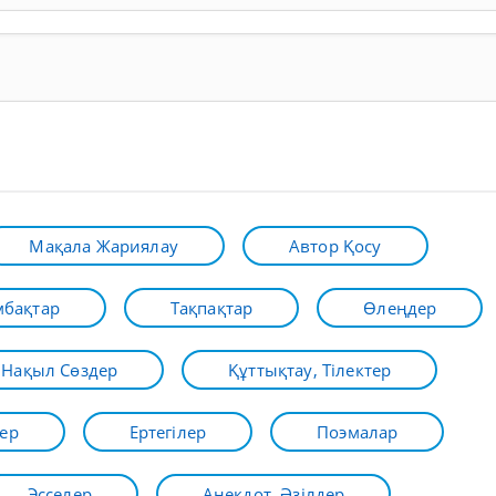
Мақала Жариялау
Автор Қосу
бақтар
Тақпақтар
Өлеңдер
Нақыл Сөздер
Құттықтау, Тілектер
ер
Ертегілер
Поэмалар
Эсселер
Анекдот, Әзілдер