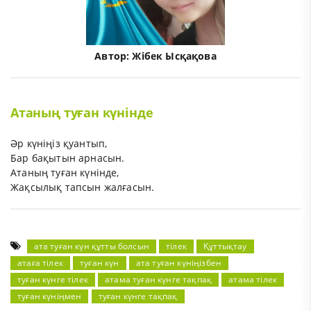
Автор:
Жібек Ысқақова
Атаның туған күнінде
Әр күніңіз қуантып,
Бар бақытын арнасын.
Атаның туған күнінде,
Жақсылық тапсын жалғасын.
ата туған күн құтты болсын
тілек
Құттықтау
атаға тілек
туған күн
ата туған күніңізбен
туған күнге тілек
атама туған күнге тақпақ
атама тілек
туған күніңмен
туған күнге тақпақ