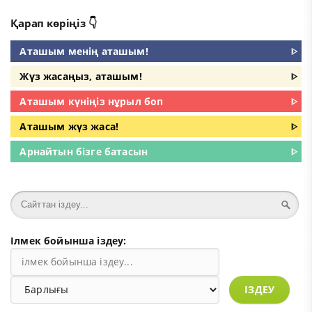
Қарап көріңіз 👇
Аташым менің аташым!
ᐈ
Жүз жасаңыз, аташым!
ᐈ
Аташым күніңіз нұрыл боп
ᐈ
Аташым жүз жаса!
ᐈ
Арнайтын бізге батасын
ᐈ
Ілмек бойынша іздеу:
ІЗДЕУ