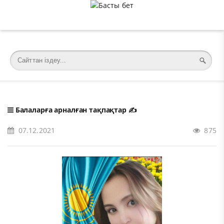
�meta charset="utf-8">
Балаларға арналған тақпақтар
✍️
07.12.2021
875