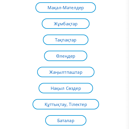
Мақал-Мәтелдер
Жұмбақтар
Тақпақтар
Өлеңдер
Жаңылтпаштар
Нақыл Сөздер
Құттықтау, Тілектер
Баталар