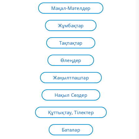
Мақал-Мәтелдер
Жұмбақтар
Тақпақтар
Өлеңдер
Жаңылтпаштар
Нақыл Сөздер
Құттықтау, Тілектер
Баталар