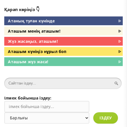
Қарап көріңіз 👇
Атаның туған күнінде
ᐈ
Аташым менің аташым!
ᐈ
Жүз жасаңыз, аташым!
ᐈ
Аташым күніңіз нұрыл боп
ᐈ
Аташым жүз жаса!
ᐈ
Ілмек бойынша іздеу:
ІЗДЕУ