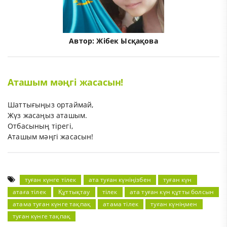
Автор:
Жібек Ысқақова
Аташым мәңгі жасасын!
Шаттығыңыз ортаймай,
Жүз жасаңыз аташым.
Отбасының тірегі,
Аташым мәңгі жасасын!
туған күнге тілек
ата туған күніңізбен
туған күн
атаға тілек
Құттықтау
тілек
ата туған күн құтты болсын
атама туған күнге тақпақ
атама тілек
туған күніңмен
туған күнге тақпақ