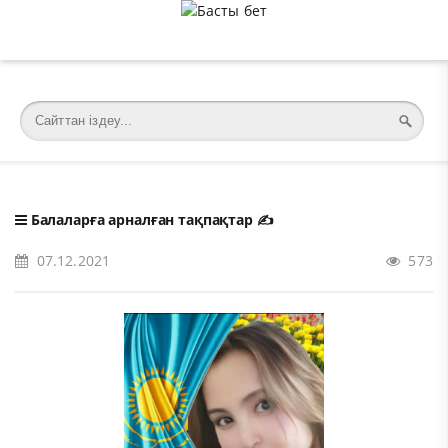
�meta charset="utf-8">
Балаларға арналған тақпақтар
✍️
07.12.2021
573