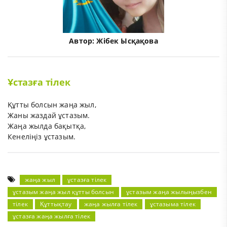
Автор:
Жібек Ысқақова
Ұстазға тілек
Құтты болсын жаңа жыл,
Жаны жаздай ұстазым.
Жаңа жылда бақытқа,
Кенеліңіз ұстазым.
жаңа жыл
ұстазға тілек
ұстазым жаңа жыл құтты болсын
ұстазым жаңа жылыңызбен
тілек
Құттықтау
жаңа жылға тілек
ұстазыма тілек
ұстазға жаңа жылға тілек