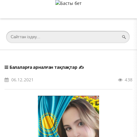
�meta charset="utf-8">
Балаларға арналған тақпақтар
✍️
06.12.2021
438