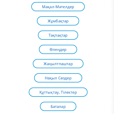
Мақал-Мәтелдер
Жұмбақтар
Тақпақтар
Өлеңдер
Жаңылтпаштар
Нақыл Сөздер
Құттықтау, Тілектер
Баталар