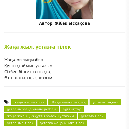
Автор:
Жібек Ысқақова
Жаңа жыл, ұстазға тілек
Жаңа жылыңызбен,
Құттықтаймын ұстазым.
Сізбен бірге шаттықта,
Өтіп жатыр қыс, жазым.
жаңа жылға тілек
Жаңа жылға тақпақ
ұстазға тақпақ
ұстазым жаңа жылыңызбен
Құттықтау
жаңа жылыңыз құтты болсын ұстазым
ұстазға тілек
ұстазыма тілек
ұстазға жаңа жылға тілек