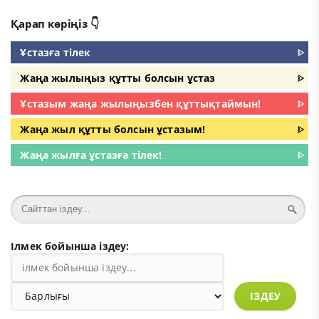
Қарап көріңіз 👇
Ұстазға тілек
ᐈ
Жаңа жылыңыз құтты болсын ұстаз
ᐈ
Ұстазым жаңа жылыңызбен құттықтаймын!
ᐈ
Жаңа жыл құтты болсын ұстазым!
ᐈ
Жаңа жылға ұстазға тілек!
ᐈ
Ілмек бойынша іздеу:
ІЗДЕУ