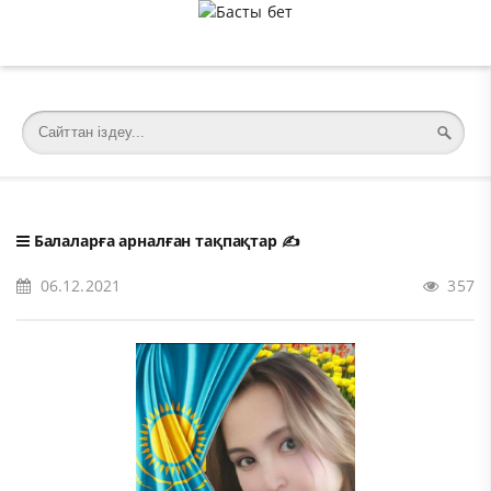
�meta charset="utf-8">
Балаларға арналған тақпақтар
✍️
06.12.2021
357