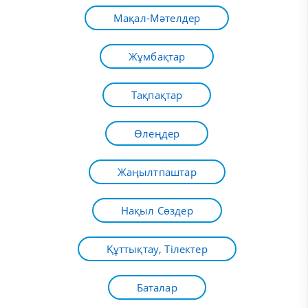
Мақал-Мәтелдер
Жұмбақтар
Тақпақтар
Өлеңдер
Жаңылтпаштар
Нақыл Сөздер
Құттықтау, Тілектер
Баталар