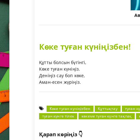
А
Көке туған күніңізбен!
Құтты болсын бүгінгі,
Көке туған күніңіз.
Деніңіз сау боп көке,
Аман-есен жүріңіз.
Көке туған күніңізбен
Құттықтау
туған к
туған күнге тілек
көкеме туған күнге тақпақ
Қарап көріңіз 👇