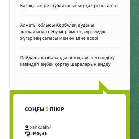
Қазақстан республикасының қазіргі кітап ісі
Алматы облысы Кербұлақ ауданы
жағдайында себу мерзімінің сүрлемдік
жүгерінің сапасы мен өніміне әсері
Пайдалы қазбаларды ашық әдіспен өндіру
кезіндегі еңбек қорғау шараларын өңдеу
СОҢҒЫ
5
ПІКІР
xank0ak9l
d90ydh