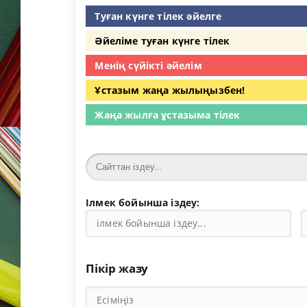
Туған күнге тілек әйелге
Әйеліме туған күнге тілек
Менің сүйікті әйелім
Ұстазым жаңа жылыңызбен!
Жаңа жылға ұстазыма тілек
Ілмек бойынша іздеу:
Пікір жазу