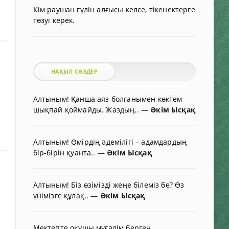
Кім раушан гүлін алғысы келсе, тікенектерге
төзуі керек.
НАҚЫЛ СӨЗДЕР
Алтыным! Қанша аяз болғанымен көктем
шықпай қоймайды. Жаздың..
—
Әкім Ысқақ
Алтыным! Өмірдің әдемілігі – адамдардың
бір-бірін қуанта..
—
Әкім Ысқақ
Алтыным! Біз өзімізді жеңе білеміз бе? Өз
үнімізге құлақ..
—
Әкім Ысқақ
Мектепте оқушы мұғалім берген