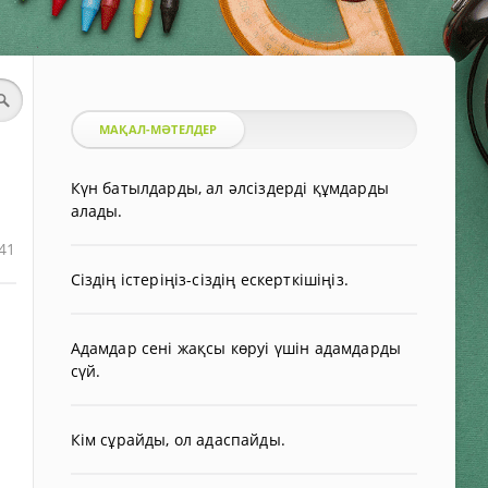
МАҚАЛ-МӘТЕЛДЕР
Күн батылдарды, ал әлсіздерді құмдарды
алады.
41
Сіздің істеріңіз-сіздің ескерткішіңіз.
Адамдар сені жақсы көруі үшін адамдарды
сүй.
Кім сұрайды, ол адаспайды.