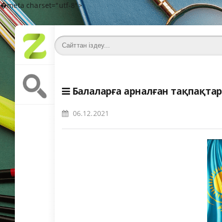
�meta charset="utf-8">
Балаларға арналған тақпақта
06.12.2021