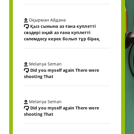
Оқырман Айдана
Қыз сынына аз ғана куплетті
сөздері оңай аз ғана куплетті
сәлемдесу керек болып тұр бірақ
Melanya Seman
Did you myself again There were
shooting That
Melanya Seman
Did you myself again There were
shooting That