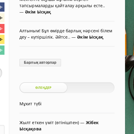
тапсырмаларды қайталау арқылы есте..
ᐈ
—
Әкім Ысқақ
ᐈ
ᐈ
Алтыным! Бұл өмірде барлық нәрсені білем
деу – күпіршілік. Әйтсе..
—
Әкім Ысқақ
ᐈ
ᐈ
Барлық авторлар
ӨЛЕҢДЕР
Мұхит түбі
Жылт еткен үміт (өтінішпен)
—
Жібек
Ысқақова