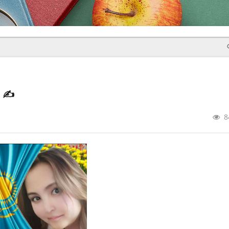
р
✍️
8