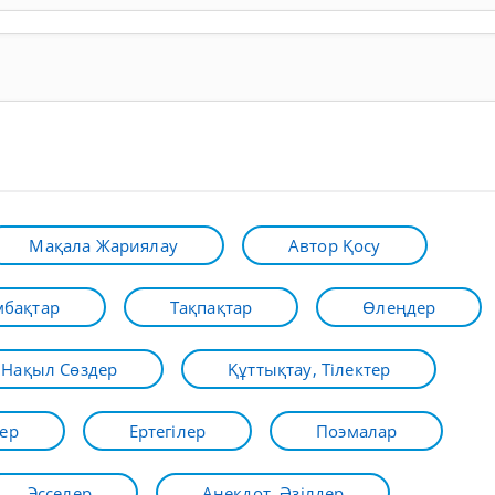
Мақала Жариялау
Автор Қосу
бақтар
Тақпақтар
Өлеңдер
Нақыл Сөздер
Құттықтау, Тілектер
ер
Ертегілер
Поэмалар
Эсселер
Анекдот, Әзілдер