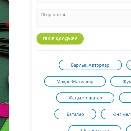
ПІКІР ҚАЛДЫРУ
Барлық Авторлар
Мақал-Мәтелдер
Жұм
Жаңылтпаштар
Баталар
Әңгімел
Шығармалар