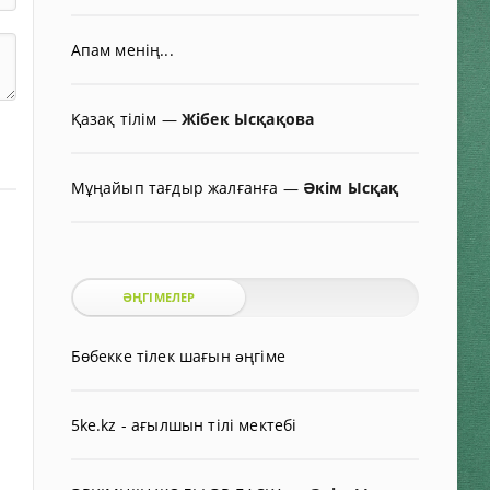
Апам менің...
Қазақ тілім
—
Жібек Ысқақова
Мұңайып тағдыр жалғанға
—
Әкім Ысқақ
ӘҢГІМЕЛЕР
Бөбекке тілек шағын əңгіме
5ke.kz - ағылшын тілі мектебі