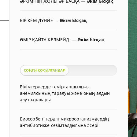
ӘРКІМНІІҢ ЖОЛЫ ӘР БАСҚА
—
Әкім Ысқақ
БІР КЕМ ДҮНИЕ
—
Әкім Ысқақ
ӨМІР ҚАЙТА КЕЛМЕЙДІ
—
Әкім Ысқақ
СОҢҒЫ ҚОСЫЛҒАНДАР
Білімгерлерде теміртапшылығы
анемиясының таралуы және оның алдын
алу шаралары
Биосорбенттердің микроорганизмдердің
антибиотикке сезімталдығына әсері