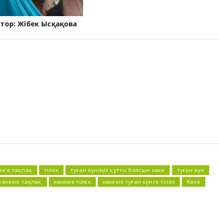
втор:
Жібек Ысқақова
үнге тақпақ
тілек
туған күніңіз құтты болсын көке
туған күн
көкеме тақпақ
көкеме тілек
көкеме туған күнге тілек
Көке