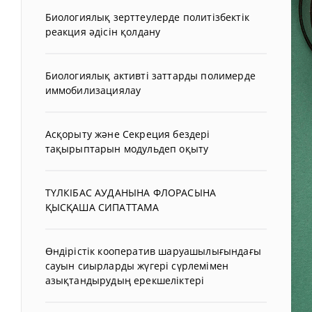
Биологиялық зерттеулерде политізбектік
реакция әдісін қолдану
Биологиялық активті заттарды полимерде
иммобилизациялау
Асқорыту және Секреция бездері
тақырыптарын модульдеп оқыту
ТҮЛКІБАС АУДАНЫНА ФЛОРАСЫНА
ҚЫСҚАША СИПАТТАМА
Өндірістік кооператив шаруашылығындағы
сауын сиырларды жүгері сүрлемімен
азықтандырудың ерекшеліктері