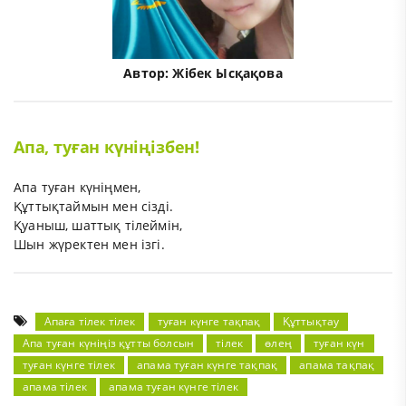
Автор:
Жібек Ысқақова
Апа, туған күніңізбен!
Апа туған күніңмен,
Құттықтаймын мен сізді.
Қуаныш, шаттық тілеймін,
Шын жүректен мен ізгі.
Апаға тілек тілек
туған күнге тақпақ
Құттықтау
Апа туған күніңіз құтты болсын
тілек
өлең
туған күн
туған күнге тілек
апама туған күнге тақпақ
апама тақпақ
апама тілек
апама туған күнге тілек