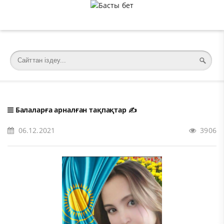
�meta charset="utf-8">
Балаларға арналған тақпақтар
✍️
06.12.2021
3906