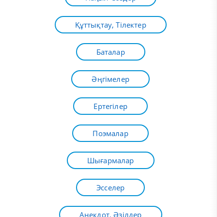
Құттықтау, Тілектер
Баталар
Әңгімелер
Ертегілер
Поэмалар
Шығармалар
Эсселер
Анекдот, Әзілдер