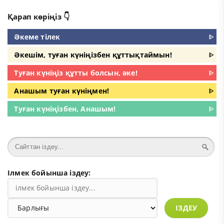
Қарап көріңіз 👇
Әкеме тілек
ᐈ
Әкешім, туған күніңізбен құттықтаймын!
ᐈ
Туған күніңіз құтты болсын, әке!
ᐈ
Анашым туған күніңмен!
ᐈ
Туған күніңізбен, Анашым!
ᐈ
Ілмек бойынша іздеу:
ІЗДЕУ