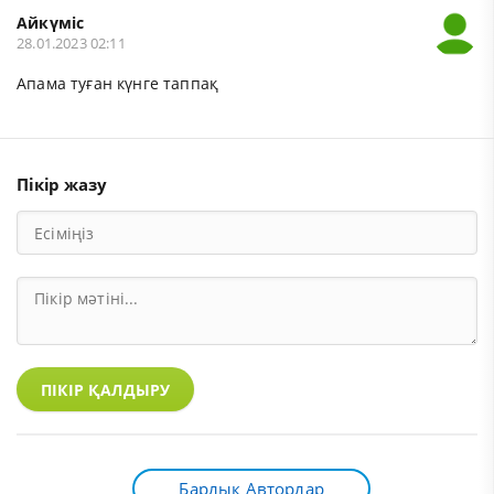
Айкүміс
28.01.2023 02:11
Апама туған күнге таппақ
Пікір жазу
ПІКІР ҚАЛДЫРУ
Барлық Авторлар