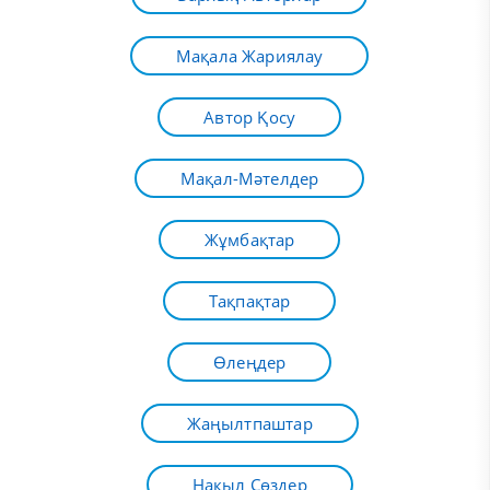
Мақала Жариялау
Автор Қосу
Мақал-Мәтелдер
Жұмбақтар
Тақпақтар
Өлеңдер
Жаңылтпаштар
Нақыл Сөздер