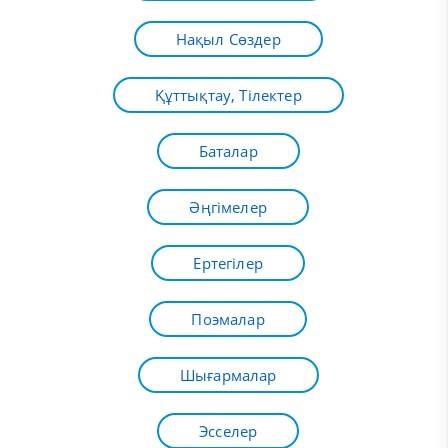
Нақыл Сөздер
Құттықтау, Тілектер
Баталар
Әңгімелер
Ертегілер
Поэмалар
Шығармалар
Эсселер