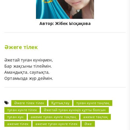
Автор:
Жібек Ысқақова
Әжеге тілек
Әжетай туған күніңмен,
Бар жақсыны тілеймін.
Амандықта, саулықта,
Ортамызда жүр деймін.
Әжеге тілек тілек
Құттықтау
туған күнге тақпақ
туған күнге тілек
Әжетай туған күніңіз құтты болсын
туған күн
әжеме туған күнге тақпақ
әжеме тақпақ
әжеме тілек
әжеме туған күнге тілек
Әже