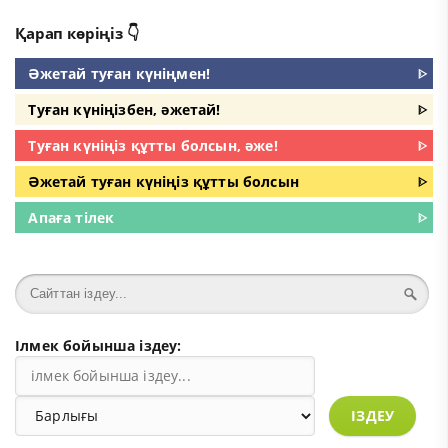
Қарап көріңіз 👇
Әжетай туған күніңмен!
ᐈ
Туған күніңізбен, әжетай!
ᐈ
Туған күніңіз құтты болсын, әже!
ᐈ
Әжетай туған күніңіз құтты болсын
ᐈ
Апаға тілек
ᐈ
Ілмек бойынша іздеу:
ІЗДЕУ