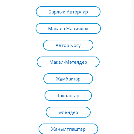
Барлық Авторлар
Мақала Жариялау
Автор Қосу
Мақал-Мәтелдер
Жұмбақтар
Тақпақтар
Өлеңдер
Жаңылтпаштар