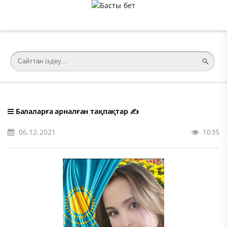
�meta charset="utf-8">
Балаларға арналған тақпақтар
✍️
06.12.2021
1035