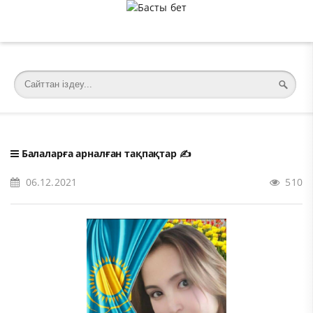
�meta charset="utf-8">
Балаларға арналған тақпақтар
✍️
06.12.2021
510