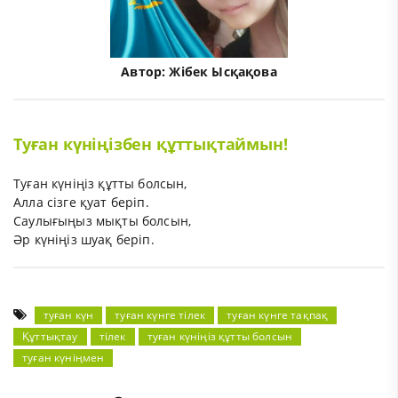
Автор:
Жібек Ысқақова
Туған күніңізбен құттықтаймын!
Туған күніңіз құтты болсын,
Алла сізге қуат беріп.
Саулығыңыз мықты болсын,
Әр күніңіз шуақ беріп.
туған күн
туған күнге тілек
туған күнге тақпақ
Құттықтау
тілек
туған күніңіз құтты болсын
туған күніңмен