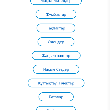
Мақал-Мәтелдер
Жұмбақтар
Тақпақтар
Өлеңдер
Жаңылтпаштар
Нақыл Сөздер
Құттықтау, Тілектер
Баталар