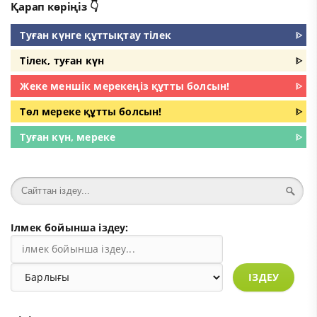
Қарап көріңіз 👇
Туған күнге құттықтау тілек
ᐈ
Тілек, туған күн
ᐈ
Жеке меншік мерекеңіз құтты болсын!
ᐈ
Төл мереке құтты болсын!
ᐈ
Туған күн, мереке
ᐈ
Ілмек бойынша іздеу:
ІЗДЕУ