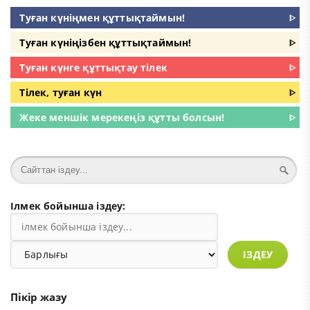
Туған күніңмен құттықтаймын!
ᐈ
Туған күніңізбен құттықтаймын!
ᐈ
Туған күнге құттықтау тілек
ᐈ
Тілек, туған күн
ᐈ
Жеке меншік мерекеңіз құтты болсын!
ᐈ
Ілмек бойынша іздеу:
ІЗДЕУ
Пікір жазу