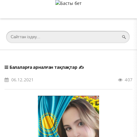
�meta charset="utf-8">
Балаларға арналған тақпақтар
✍️
06.12.2021
407