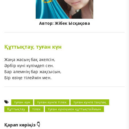
Автор:
Жібек Ысқақова
Құттықтау, туған күн
Жаңа жасың бақ әкелсін,
Әрбір күні күлімдеп сен.
Бар әлемнің бар жақсысын,
Бір өзіңе тілеймін мен.
туған күн
туған күнге тілек
туған күнге тақпақ
Құттықтау
тілек
туған күніңмен құттықтаймын
Қарап көріңіз 👇