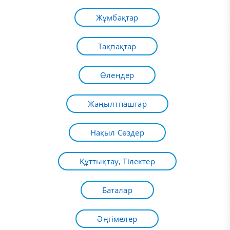
Жұмбақтар
Тақпақтар
Өлеңдер
Жаңылтпаштар
Нақыл Сөздер
Құттықтау, Тілектер
Баталар
Әңгімелер