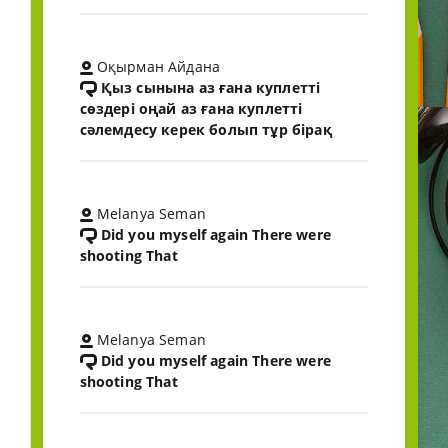
Оқырман Айдана
Қыз сынына аз ғана куплетті
сөздері оңай аз ғана куплетті
сәлемдесу керек болып тұр бірақ
Melanya Seman
Did you myself again There were
shooting That
Melanya Seman
Did you myself again There were
shooting That