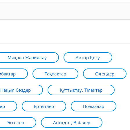
Мақала Жариялау
Автор Қосу
бақтар
Тақпақтар
Өлеңдер
Нақыл Сөздер
Құттықтау, Тілектер
ер
Ертегілер
Поэмалар
Эсселер
Анекдот, Әзілдер