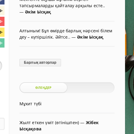
тапсырмаларды қайталау арқылы есте..
ᐈ
—
Әкім Ысқақ
ᐈ
Алтыным! Бұл өмірде барлық нәрсені білем
ᐈ
деу – күпіршілік. Әйтсе..
—
Әкім Ысқақ
ᐈ
Барлық авторлар
ӨЛЕҢДЕР
Мұхит түбі
Жылт еткен үміт (өтінішпен)
—
Жібек
Ысқақова