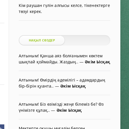
Кім раушан гүлін алғысы келсе, тікенектерге
төзуі керек.
НАҚЫЛ СӨЗДЕР
Алтыным! Қанша аяз болғанымен көктем
шықпай қоймайды. Жаздың..
—
Әкім Ысқақ
Алтыным! Өмірдің әдемілігі – адамдардың
бір-бірін қуанта..
—
Әкім Ысқақ
Алтыным! Біз өзімізді жеңе білеміз бе? Өз
үнімізге құлақ..
—
Әкім Ысқақ
Мектепте оқушы мұғалім берген
ᐈ