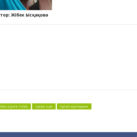
втор:
Жібек Ысқақова
уған күнге тілек
туған күн
туған күніңмен