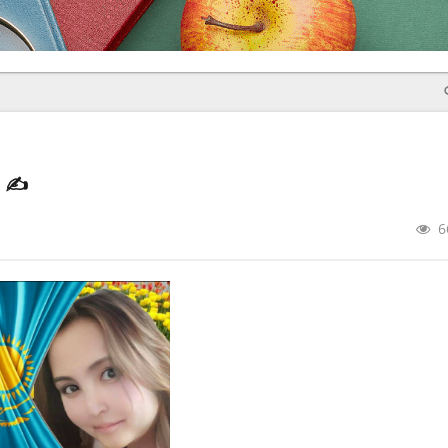
р
✍️
6