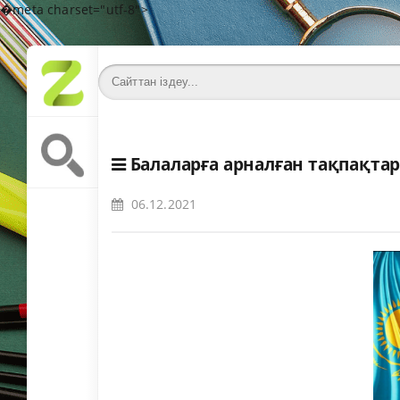
�meta charset="utf-8">
Балаларға арналған тақпақта
06.12.2021