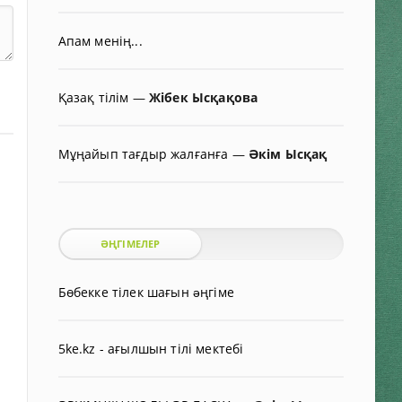
Апам менің...
Қазақ тілім
—
Жібек Ысқақова
Мұңайып тағдыр жалғанға
—
Әкім Ысқақ
ӘҢГІМЕЛЕР
Бөбекке тілек шағын əңгіме
5ke.kz - ағылшын тілі мектебі