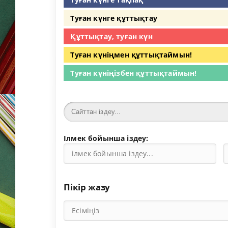
Туған күнге құттықтау
Құттықтау, туған күн
Туған күніңмен құттықтаймын!
Туған күніңізбен құттықтаймын!
Ілмек бойынша іздеу:
Пікір жазу