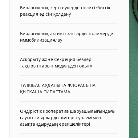
Биологиялық зерттеулерде политізбектік
реакция әдісін қолдану
Биологиялық активті заттарды полимерде
иммобилизациялау
Асқорыту және Секреция бездері
тақырыптарын модульдеп оқыту
ТҮЛКІБАС АУДАНЫНА ФЛОРАСЫНА
ҚЫСҚАША СИПАТТАМА
Өндірістік кооператив шаруашылығындағы
сауын сиырларды жүгері сүрлемімен
азықтандырудың ерекшеліктері