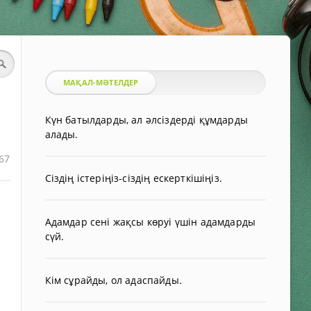
МАҚАЛ-МӘТЕЛДЕР
Күн батылдарды, ал әлсіздерді құмдарды
алады.
67
Сіздің істеріңіз-сіздің ескерткішіңіз.
Адамдар сені жақсы көруі үшін адамдарды
сүй.
Кім сұрайды, ол адаспайды.