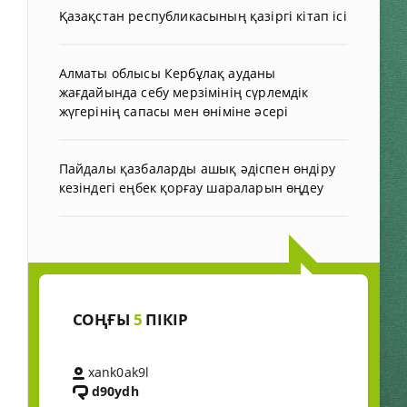
Қазақстан республикасының қазіргі кітап ісі
Алматы облысы Кербұлақ ауданы
жағдайында себу мерзімінің сүрлемдік
жүгерінің сапасы мен өніміне әсері
Пайдалы қазбаларды ашық әдіспен өндіру
кезіндегі еңбек қорғау шараларын өңдеу
СОҢҒЫ
5
ПІКІР
xank0ak9l
d90ydh