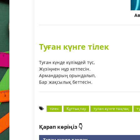
А
Туған күнге тілек
Туған күнде күлімдей түс,
Жүзіңнен нұр кетпесін.
Армандарың орындалып,
Бар жақсылық беттесін.
тілек
Құттықтау
туған күнге тақпақ
т
Қарап көріңіз 👇
Туған күнге тақпақ