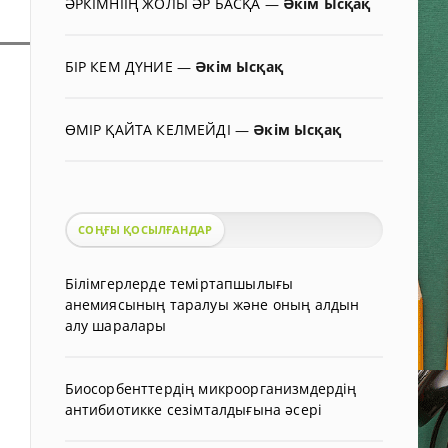
ӘРКІМНІІҢ ЖОЛЫ ӘР БАСҚА
—
Әкім Ысқақ
БІР КЕМ ДҮНИЕ
—
Әкім Ысқақ
ӨМІР ҚАЙТА КЕЛМЕЙДІ
—
Әкім Ысқақ
СОҢҒЫ ҚОСЫЛҒАНДАР
Білімгерлерде теміртапшылығы
анемиясының таралуы және оның алдын
алу шаралары
Биосорбенттердің микроорганизмдердің
антибиотикке сезімталдығына әсері