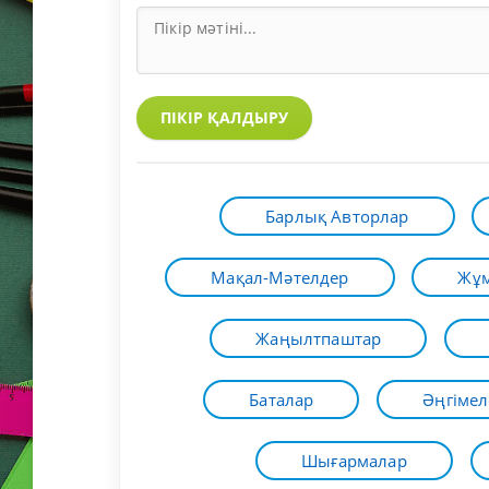
ПІКІР ҚАЛДЫРУ
Барлық Авторлар
Мақал-Мәтелдер
Жұм
Жаңылтпаштар
Баталар
Әңгімел
Шығармалар