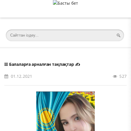
�meta charset="utf-8">
Балаларға арналған тақпақтар
✍️
01.12.2021
527