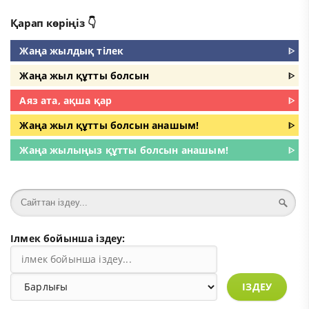
Қарап көріңіз 👇
Жаңа жылдық тілек
ᐈ
Жаңа жыл құтты болсын
ᐈ
Аяз ата, ақша қар
ᐈ
Жаңа жыл құтты болсын анашым!
ᐈ
Жаңа жылыңыз құтты болсын анашым!
ᐈ
Ілмек бойынша іздеу:
ІЗДЕУ