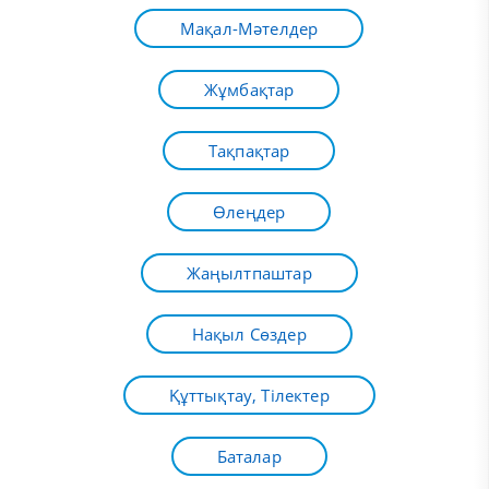
Мақал-Мәтелдер
Жұмбақтар
Тақпақтар
Өлеңдер
Жаңылтпаштар
Нақыл Сөздер
Құттықтау, Тілектер
Баталар