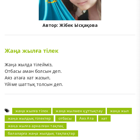
Автор:
Жібек Ысқақова
Жаңа жылға тілек
Жаңа жылда тілейміз,
Отбасы аман болсын деп.
Аяз атаға хат жазып,
Үйіме шаттық толсын деп.
жаңа жылға тілек
жаңа жылмен құттықтау
жаңа жыл
жаңа жылдық тілектер
отбасы
Аяз Ата
хат
жаңа жылға арналған тақпақ
балаларға жаңа жылдық тақпақтар