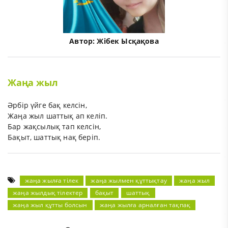
Автор:
Жібек Ысқақова
Жаңа жыл
Әрбір үйге бақ келсін,
Жаңа жыл шаттық ап келіп.
Бар жақсылық тап келсін,
Бақыт, шаттық нақ беріп.
жаңа жылға тілек
жаңа жылмен құттықтау
жаңа жыл
жаңа жылдық тілектер
бақыт
шаттық
жаңа жыл құтты болсын
жаңа жылға арналған тақпақ