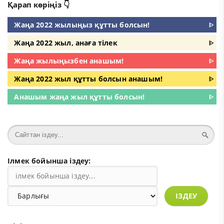
Қарап көріңіз 👇
Жаңа 2022 жылыңыз құтты болсын!
ᐈ
Жаңа 2022 жыл, анаға тілек
ᐈ
Жаңа жылыңызбен анашым!
ᐈ
Жаңа 2022 жыл құтты болсын анашым!
ᐈ
Анашым жаңа жыл құтты болсын!
ᐈ
Ілмек бойынша іздеу:
ІЗДЕУ