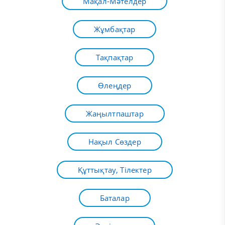
Мақал-Мәтелдер
Жұмбақтар
Тақпақтар
Өлеңдер
Жаңылтпаштар
Нақыл Сөздер
Құттықтау, Тілектер
Баталар