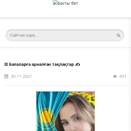
�meta charset="utf-8">
Балаларға арналған тақпақтар
✍️
30.11.2021
491