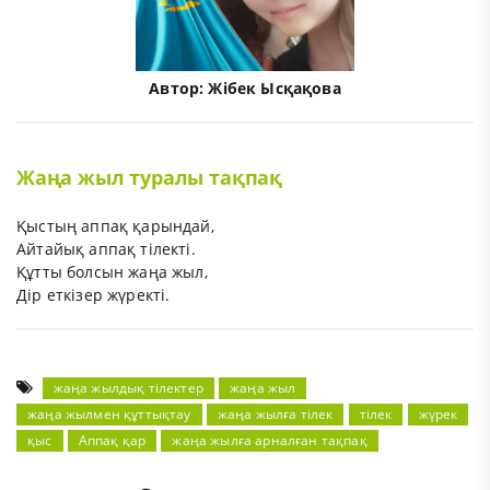
Автор:
Жібек Ысқақова
Жаңа жыл туралы тақпақ
Қыстың аппақ қарындай,
Айтайық аппақ тілекті.
Құтты болсын жаңа жыл,
Дір еткізер жүректі.
жаңа жылдық тілектер
жаңа жыл
жаңа жылмен құттықтау
жаңа жылға тілек
тілек
жүрек
қыс
Аппақ қар
жаңа жылға арналған тақпақ