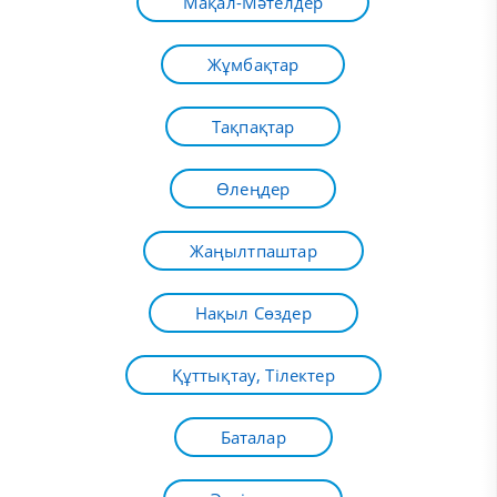
Мақал-Мәтелдер
Жұмбақтар
Тақпақтар
Өлеңдер
Жаңылтпаштар
Нақыл Сөздер
Құттықтау, Тілектер
Баталар