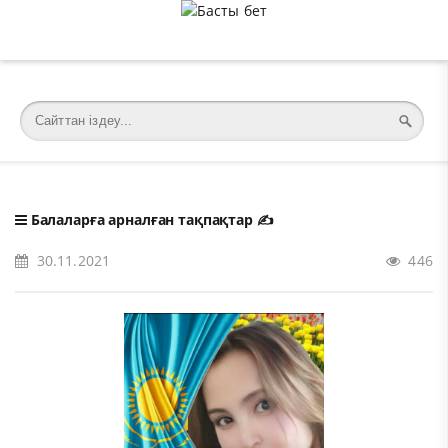
�meta charset="utf-8">
Балаларға арналған тақпақтар
✍️
30.11.2021
446