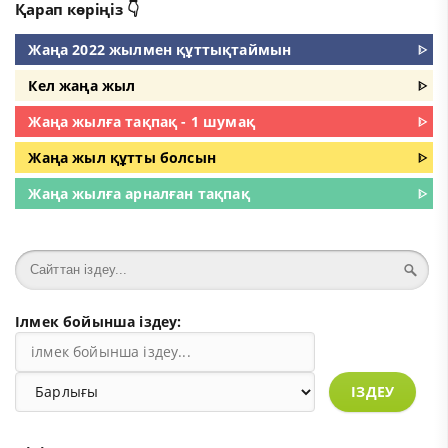
Қарап көріңіз 👇
Жаңа 2022 жылмен құттықтаймын
ᐈ
Кел жаңа жыл
ᐈ
Жаңа жылға тақпақ - 1 шумақ
ᐈ
Жаңа жыл құтты болсын
ᐈ
Жаңа жылға арналған тақпақ
ᐈ
Ілмек бойынша іздеу:
ІЗДЕУ