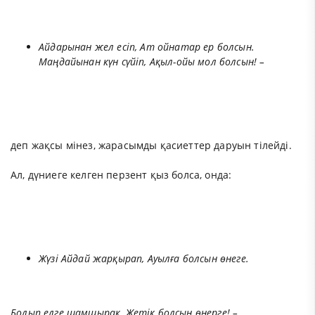
Айдарынан жел есіп, Ат ойнатар ер болсын.
Маңдайынан күн сүйіп, Ақыл-ойы мол болсын! –
деп жақсы мінез, жарасымды қасиеттер даруын тілейді.
Ал, дүниеге келген перзент қыз болса, онда:
Жүзі Айдай жарқырап, Ауылға болсын өнеге.
Болып елге шамшырақ, Жетік болсын өнерге! –