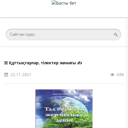
�meta charset="utf-8">
Құттықтаулар, тілектер жинағы
✍️
22.11.2021
688