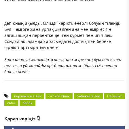
деп оның ақылды, білімді, көрікті, өнерлі болуын тілейді.
Бұл – өмірге жаңа ұрпақ əкелген ана мен өмір есігін
алғаш ашқан перзентке де- ген құрмет пен игі тілек.
Сондай-ақ, адамдар арасындағы достық пен береке-
бірлікті арттыратын өнеге.
Бала ананың жанында жатса, ана жүрегінің дүрсілін естіп
ты- ныш ұйықтайды əрі болашақта мейірлі, ізгі ниетті
болып өседі.
перзентке тілек
сәбиге тілек
бөбекке тілек
Перзент
сәби
бөбек
Қарап көріңіз 👇