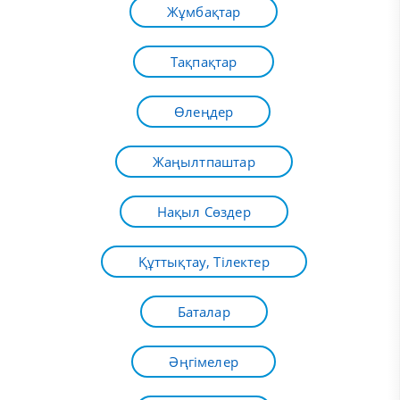
Жұмбақтар
Тақпақтар
Өлеңдер
Жаңылтпаштар
Нақыл Сөздер
Құттықтау, Тілектер
Баталар
Әңгімелер