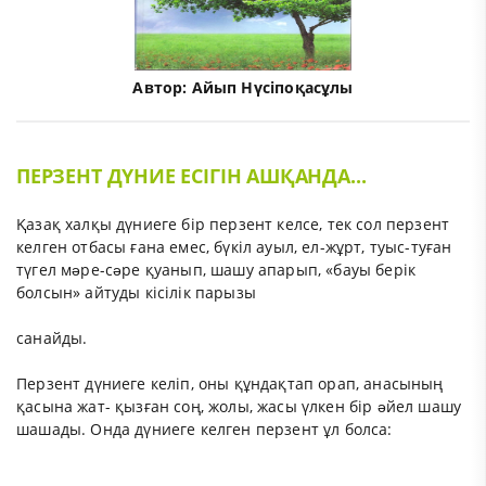
Автор:
Айып Нүсіпоқасұлы
ПЕРЗЕНТ ДҮНИЕ ЕСІГІН АШҚАНДА...
Қазақ халқы дүниеге бір перзент келсе, тек сол перзент
келген отбасы ғана емес, бүкіл ауыл, ел-жұрт, туыс-туған
түгел мəре-сəре қуанып, шашу апарып, «бауы берік
болсын» айтуды кісілік парызы
санайды.
Перзент дүниеге келіп, оны құндақтап орап, анасының
қасына жат- қызған соң, жолы, жасы үлкен бір əйел шашу
шашады. Онда дүниеге келген перзент ұл болса: