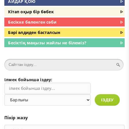
АЙДАР ҚОЮ
ᐈ
Кітап оқыр бір бөбек
ᐈ
Бесікке бөленген сәби
ᐈ
Бәрі әлдиден басталсын
ᐈ
Бесіктің маңызы жайлы не білеміз?
ᐈ
Ілмек бойынша іздеу:
ІЗДЕУ
Пікір жазу