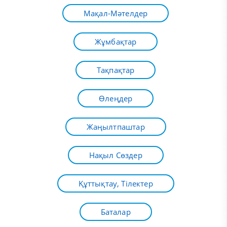
Мақал-Мәтелдер
Жұмбақтар
Тақпақтар
Өлеңдер
Жаңылтпаштар
Нақыл Сөздер
Құттықтау, Тілектер
Баталар