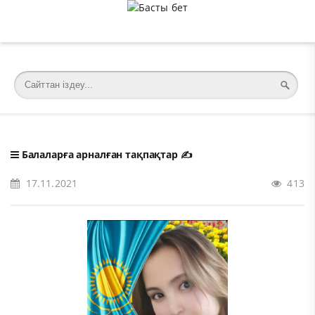
�meta charset="utf-8">
Балаларға арналған тақпақтар
✍️
17.11.2021
413