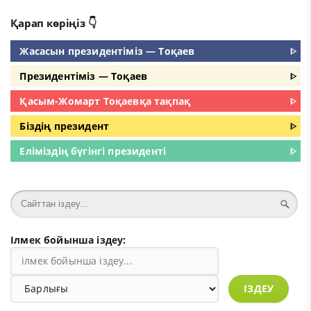
Қарап көріңіз 👇
Жасасын президентіміз — Тоқаев
ᐈ
Президентіміз — Тоқаев
ᐈ
Қасым-Жомарт Тоқаевқа тақпақ
ᐈ
Біздің президент
ᐈ
Еліміздің бүгінгі президенті
ᐈ
Ілмек бойынша іздеу:
ІЗДЕУ