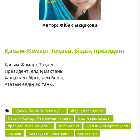
Автор:
Жібек Ысқақова
Қасым-Жомарт Тоқаев, біздің президент
Қасым-Жомарт Тоқаев,
Президент, елдің мақтаны.
Халқымен бірге, дем беріп,
Ататын елдің ақ таңы.
Қасым-Жомарт Кемелұлы
біздің президент
Қасым-Жомарт Кемелұлы Тоқаев
біздің көшбасшы
президент ел мақтаны
президент
қасым жомарт тоқаев
Тоқаев
қазақстан президенті
саясаткер