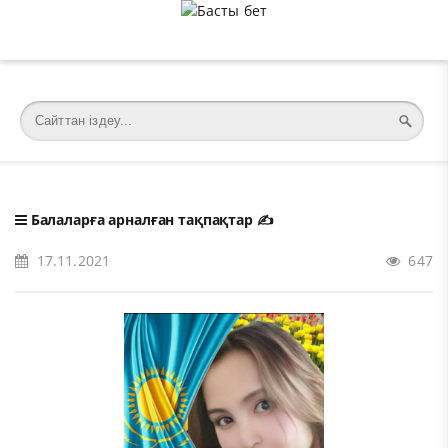
�meta charset="utf-8">
Балаларға арналған тақпақтар
✍️
17.11.2021
647