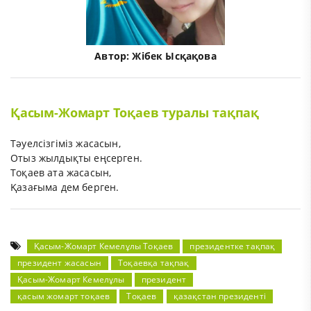
Автор:
Жібек Ысқақова
Қасым-Жомарт Тоқаев туралы тақпақ
Тәуелсізгіміз жасасын,
Отыз жылдықты еңсерген.
Тоқаев ата жасасын,
Қазағыма дем берген.
Қасым-Жомарт Кемелұлы Тоқаев
президентке тақпақ
президент жасасын
Тоқаевқа тақпақ
Қасым-Жомарт Кемелұлы
президент
қасым жомарт тоқаев
Тоқаев
қазақстан президенті