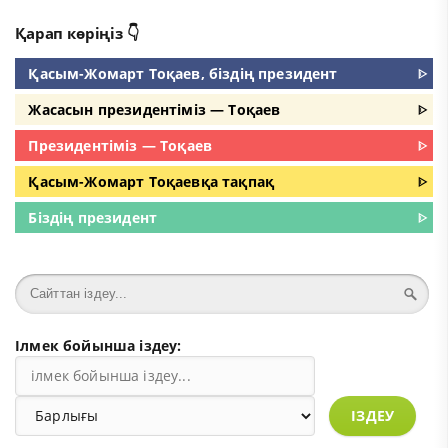
Қарап көріңіз 👇
Қасым-Жомарт Тоқаев, біздің президент
ᐈ
Жасасын президентіміз — Тоқаев
ᐈ
Президентіміз — Тоқаев
ᐈ
Қасым-Жомарт Тоқаевқа тақпақ
ᐈ
Біздің президент
ᐈ
Ілмек бойынша іздеу:
ІЗДЕУ