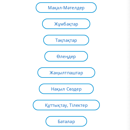
Мақал-Мәтелдер
Жұмбақтар
Тақпақтар
Өлеңдер
Жаңылтпаштар
Нақыл Сөздер
Құттықтау, Тілектер
Баталар