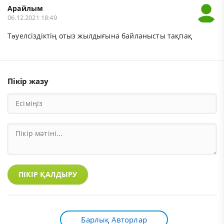
Арайлым
06.12.2021 18:49
Тəуелсіздіктің отыз жылдығына байланысты тақпақ
Пікір жазу
ПІКІР ҚАЛДЫРУ
Барлық Авторлар