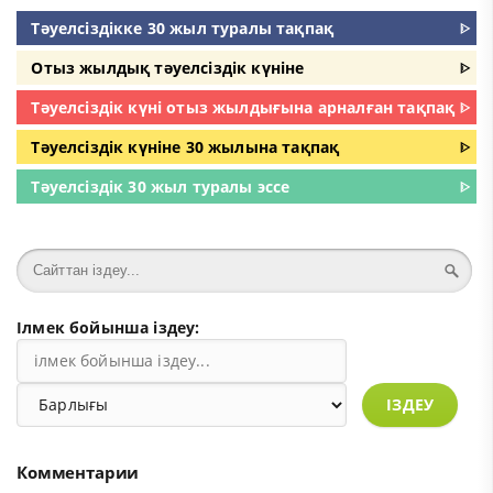
Тәуелсіздікке 30 жыл туралы тақпақ
ᐈ
Отыз жылдық тәуелсіздік күніне
ᐈ
Тәуелсіздік күні отыз жылдығына арналған тақпақ
ᐈ
Тәуелсіздік күніне 30 жылына тақпақ
ᐈ
Тәуелсіздік 30 жыл туралы эссе
ᐈ
Ілмек бойынша іздеу:
ІЗДЕУ
Комментарии