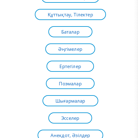
Құттықтау, Тілектер
Баталар
Әңгімелер
Ертегілер
Поэмалар
Шығармалар
Эсселер
Анекдот, Әзілдер