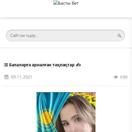
�meta charset="utf-8">
Балаларға арналған тақпақтар
✍️
09.11.2021
690