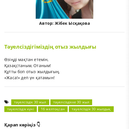
Автор:
Жібек Ысқақова
Тәуелсіздігіміздің отыз жылдығы
Өзіңді мақтан етемін,
Қазақстаным, Отаным!
Құтты боп отыз жылдығың,
«Жаса!» деп үн қатамын!
тәуелсіздік 30 жыл
тәуелсіздікке 30 жыл
тәуелсіздік күні
16 желтоқсан
тәуелсіздік 30 жылдық
Қарап көріңіз 👇