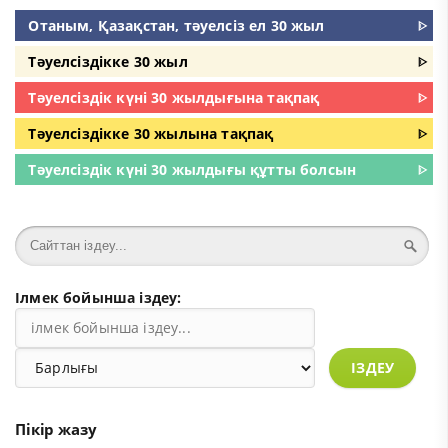
Отаным, Қазақстан, тәуелсіз ел 30 жыл
ᐈ
Тәуелсіздікке 30 жыл
ᐈ
Тәуелсіздік күні 30 жылдығына тақпақ
ᐈ
Тәуелсіздікке 30 жылына тақпақ
ᐈ
Тәуелсіздік күні 30 жылдығы құтты болсын
ᐈ
Ілмек бойынша іздеу:
ІЗДЕУ
Пікір жазу