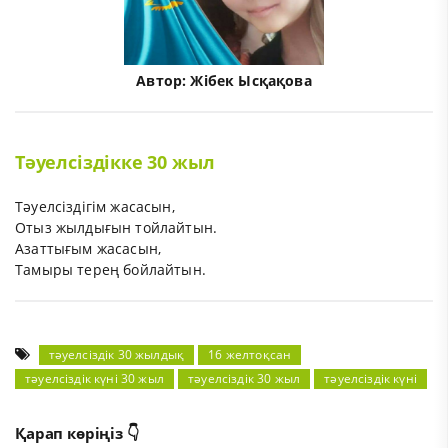
Автор:
Жібек Ысқақова
Тәуелсіздікке 30 жыл
Тәуелсіздігім жасасын,
Отыз жылдығын тойлайтын.
Азаттығым жасасын,
Тамыры терең бойлайтын.
тәуелсіздік 30 жылдық
16 желтоқсан
тәуелсіздік күні 30 жыл
тәуелсіздік 30 жыл
тәуелсіздік күні
Қарап көріңіз 👇