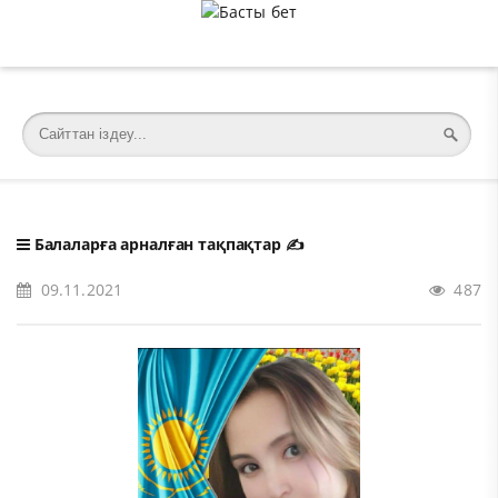
�meta charset="utf-8">
Балаларға арналған тақпақтар
✍️
09.11.2021
487