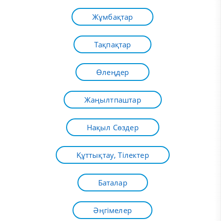
Жұмбақтар
Тақпақтар
Өлеңдер
Жаңылтпаштар
Нақыл Сөздер
Құттықтау, Тілектер
Баталар
Әңгімелер