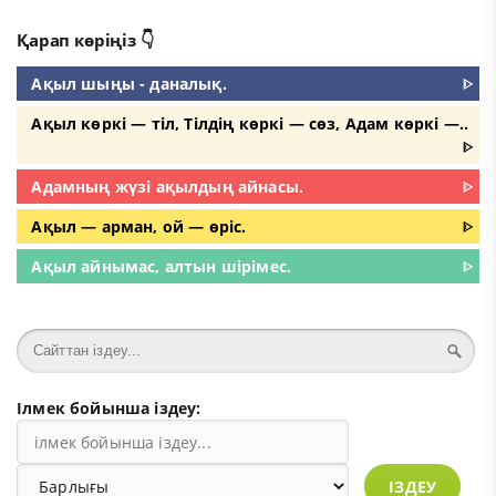
Қарап көріңіз 👇
Ақыл шыңы - даналық.
ᐈ
Ақыл көркі — тіл, Тілдің көркі — сөз, Адам көркі —..
ᐈ
Адамның жүзі ақылдың айнасы.
ᐈ
Ақыл — арман, ой — өріс.
ᐈ
Ақыл айнымас, алтын шірімес.
ᐈ
Ілмек бойынша іздеу:
ІЗДЕУ