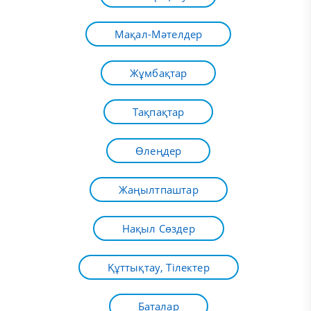
Мақал-Мәтелдер
Жұмбақтар
Тақпақтар
Өлеңдер
Жаңылтпаштар
Нақыл Сөздер
Құттықтау, Тілектер
Баталар