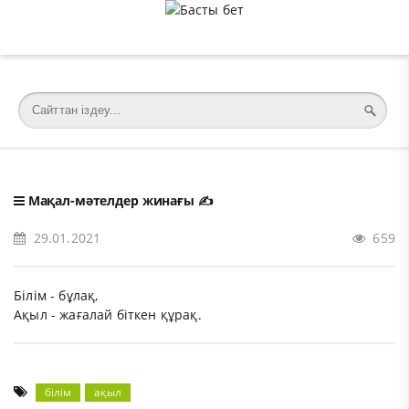
�meta charset="utf-8">
Мақал-мәтелдер жинағы
✍️
29.01.2021
659
Білім - бұлақ,
Ақыл - жағалай біткен құрақ.
білім
ақыл