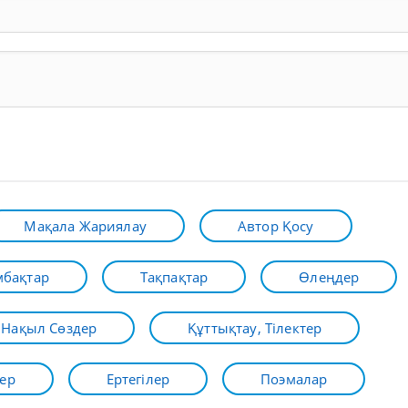
Мақала Жариялау
Автор Қосу
бақтар
Тақпақтар
Өлеңдер
Нақыл Сөздер
Құттықтау, Тілектер
ер
Ертегілер
Поэмалар