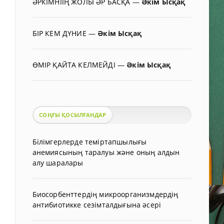
ӘРКІМНІІҢ ЖОЛЫ ӘР БАСҚА
—
Әкім Ысқақ
БІР КЕМ ДҮНИЕ
—
Әкім Ысқақ
ӨМІР ҚАЙТА КЕЛМЕЙДІ
—
Әкім Ысқақ
СОҢҒЫ ҚОСЫЛҒАНДАР
Білімгерлерде теміртапшылығы
анемиясының таралуы және оның алдын
алу шаралары
Биосорбенттердің микроорганизмдердің
антибиотикке сезімталдығына әсері