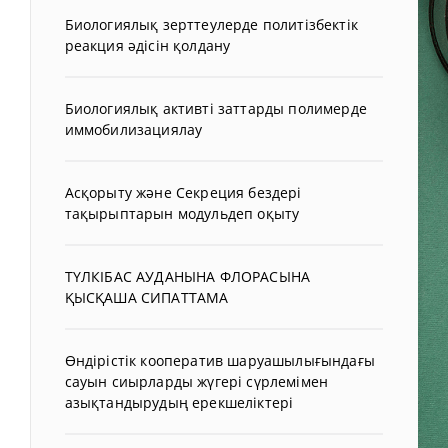
Биологиялық зерттеулерде политізбектік
реакция әдісін қолдану
Биологиялық активті заттарды полимерде
иммобилизациялау
Асқорыту және Секреция бездері
тақырыптарын модульдеп оқыту
ТҮЛКІБАС АУДАНЫНА ФЛОРАСЫНА
ҚЫСҚАША СИПАТТАМА
Өндірістік кооператив шаруашылығындағы
сауын сиырларды жүгері сүрлемімен
азықтандырудың ерекшеліктері