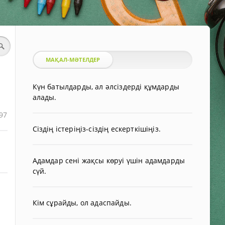
МАҚАЛ-МӘТЕЛДЕР
Күн батылдарды, ал әлсіздерді құмдарды
алады.
97
Сіздің істеріңіз-сіздің ескерткішіңіз.
Адамдар сені жақсы көруі үшін адамдарды
сүй.
Кім сұрайды, ол адаспайды.