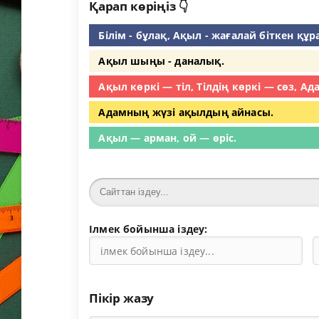
Қарап көріңіз 👇
Білім - бұлақ, Ақыл - жағалай біткен құр
Ақыл шыңы - даналық.
Ақыл көркі — тіл, Тілдің көркі — сөз, Ад
Адамның жүзі ақылдың айнасы.
Ақыл — арман, ой — өріс.
Ілмек бойынша іздеу:
Пікір жазу