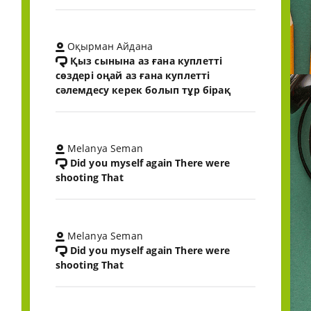
Оқырман Айдана
Қыз сынына аз ғана куплетті
сөздері оңай аз ғана куплетті
сәлемдесу керек болып тұр бірақ
Melanya Seman
Did you myself again There were
shooting That
Melanya Seman
Did you myself again There were
shooting That