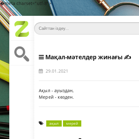
�meta charset="utf-8">
Мақал-мәтелдер жинағы
✍️
29.01.2021
Ақыл - ауыздан,
Мерей - көзден.
ақыл
мерей