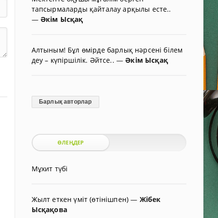
тапсырмаларды қайталау арқылы есте..
—
Әкім Ысқақ
Алтыным! Бұл өмірде барлық нәрсені білем
деу – күпіршілік. Әйтсе..
—
Әкім Ысқақ
Барлық авторлар
ӨЛЕҢДЕР
Мұхит түбі
Жылт еткен үміт (өтінішпен)
—
Жібек
Ысқақова