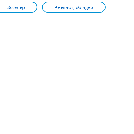
Эсселер
Анекдот, Әзілдер