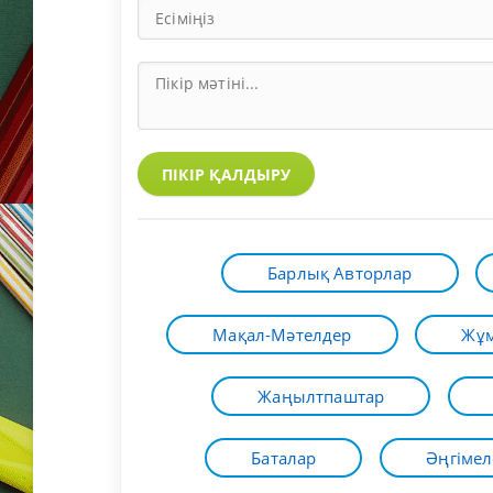
ПІКІР ҚАЛДЫРУ
Барлық Авторлар
Мақал-Мәтелдер
Жұм
Жаңылтпаштар
Баталар
Әңгімел