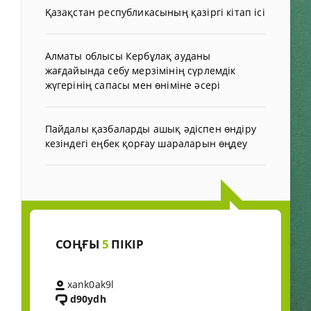
Қазақстан республикасының қазіргі кітап ісі
Алматы облысы Кербұлақ ауданы
жағдайында себу мерзімінің сүрлемдік
жүгерінің сапасы мен өніміне әсері
Пайдалы қазбаларды ашық әдіспен өндіру
кезіндегі еңбек қорғау шараларын өңдеу
СОҢҒЫ
5
ПІКІР
xank0ak9l
d90ydh