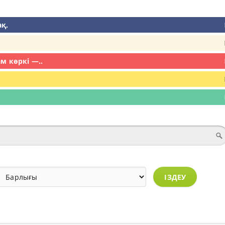
ақ.
ам көркі —..
ІЗДЕУ