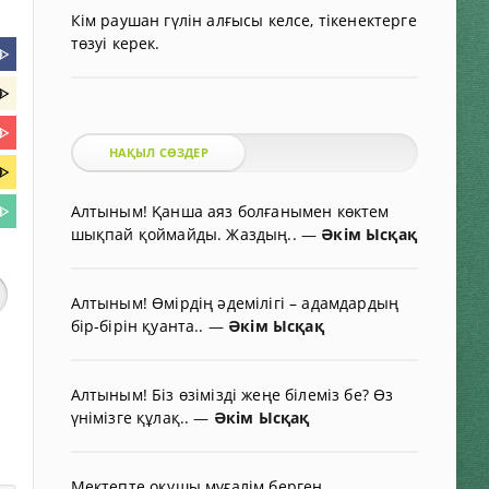
Кім раушан гүлін алғысы келсе, тікенектерге
төзуі керек.
ᐈ
ᐈ
ᐈ
НАҚЫЛ СӨЗДЕР
ᐈ
Алтыным! Қанша аяз болғанымен көктем
ᐈ
шықпай қоймайды. Жаздың..
—
Әкім Ысқақ
Алтыным! Өмірдің әдемілігі – адамдардың
бір-бірін қуанта..
—
Әкім Ысқақ
Алтыным! Біз өзімізді жеңе білеміз бе? Өз
үнімізге құлақ..
—
Әкім Ысқақ
Мектепте оқушы мұғалім берген