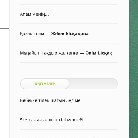
Апам менің...
Қазақ тілім
—
Жібек Ысқақова
Мұңайып тағдыр жалғанға
—
Әкім Ысқақ
ӘҢГІМЕЛЕР
Бөбекке тілек шағын əңгіме
5ke.kz - ағылшын тілі мектебі